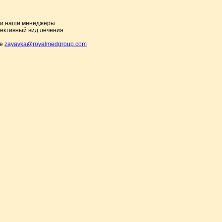
м и наши менеджеры
ективный вид лечения.
те
zayavka@royalmedgroup.com