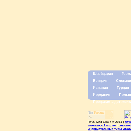
Швейцария
Герм
Венгрия
Словаки
Испания
Турция
Иордания
Польш
Программы детоксик
Royal Med Group © 2014 |
леч
лечение в Австрии
|
лечение
Индивидуальные туры Итал