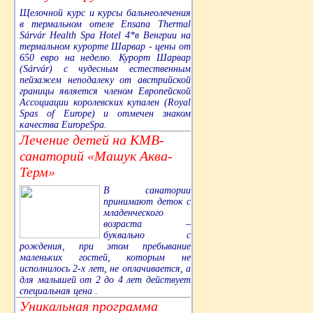
Щелочной курс и курсы бальнеолечения
в термальном отеле Ensana Thermal
Sárvár Health Spa Hotel 4*в Венгрии на
термальном курорте Шарвар - цены от
650 евро на неделю. Курорт Шарвар
(Sárvár) с чудесным естественным
пейзажем неподалеку от австрийской
границы является членом Европейской
Ассоциации королевских купален (Royal
Spas of Europe) и отмечен знаком
качества EuropeSpa.
Лечение детей на КМВ-
санаторий «Машук Аква-
Терм»
В санатории
принимают деток с
младенческого
возраста –
буквально с
рождения, при этом пребывание
маленьких гостей, которым не
исполнилось 2-х лет, не оплачивается, а
для малышей от 2 до 4 лет действует
специальная цена .
Уникальная программа