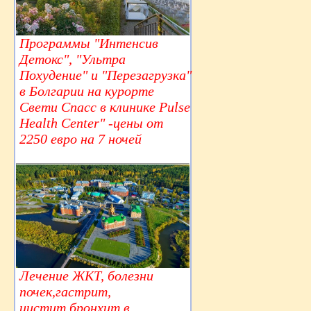
Программы "Интенсив
Детокс", "Ультра
Похудение" и "Перезагрузка"
в Болгарии на курорте
Свети Спасс в клинике Pulse
Health Center" -цены от
2250 евро на 7 ночей
Лечение ЖКТ, болезни
почек,гастрит,
цистит,бронхит в