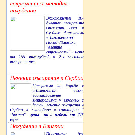
современных методик
похудения
Эксклюзивные 10-
дневные программы
снижения веса в
Суздале: Арт-отель
«Николаевский
Посад»/Клиника
"Агенты
стройности" - цены
от 155 тыс.рублей в 2-х местном
номере на чел.
Лечение ожирения в Сербии
Программа по борьбе с
избыточным весом,
восстановление
метаболизма у взрослых и
детей, лечение ожирения в
Сербии в Златиборе в санатории "
Чигота"-
цены на 2 недели от 745
евро
Похудение в Венгрии
Программа для