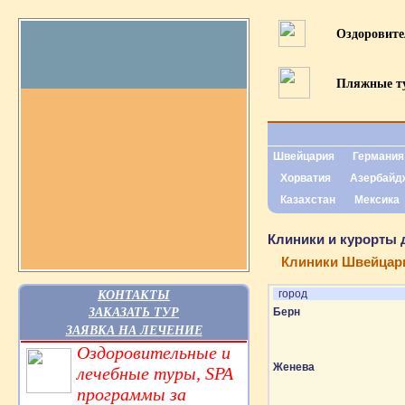
Оздоровит
Пляжные т
Швейцария
Германия
Хорватия
Азербайд
Казахстан
Мексика
Клиники и курорты д
Клиники Швейцар
КОНТАКТЫ
город
ЗАКАЗАТЬ ТУР
Берн
ЗАЯВКА НА ЛЕЧЕНИЕ
Оздоровительные и
Женева
лечебные туры, SPA
программы за