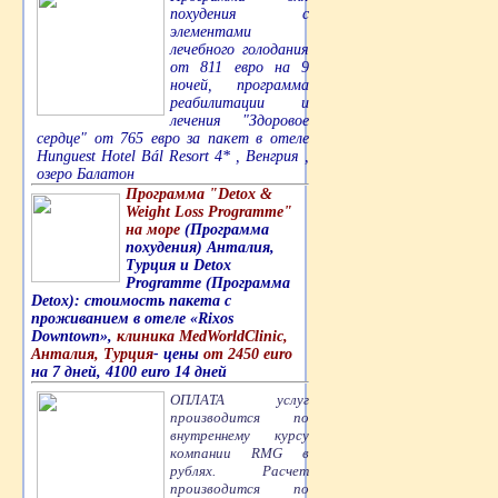
похудения с
элементами
лечебного голодания
от 811 евро на 9
ночей, программа
реабилитации и
лечения "Здоровое
сердце" от 765 евро за пакет в отеле
Hunguest Hotel Bál Resort 4* , Венгрия ,
озеро Балатон
Программа "Detox &
Weight Loss Programme"
на море
(Программа
похудения) Анталия,
Турция и Detox
Programme (Программа
Detox): стоимость пакета с
проживанием в отеле «Rixos
Downtown»,
клиника MedWorldClinic,
Анталия, Турция
- цены
от 2450 euro
на 7 дней, 4100 euro 14 дней
ОПЛАТА услуг
производится по
внутреннему курсу
компании RMG в
рублях. Расчет
производится по