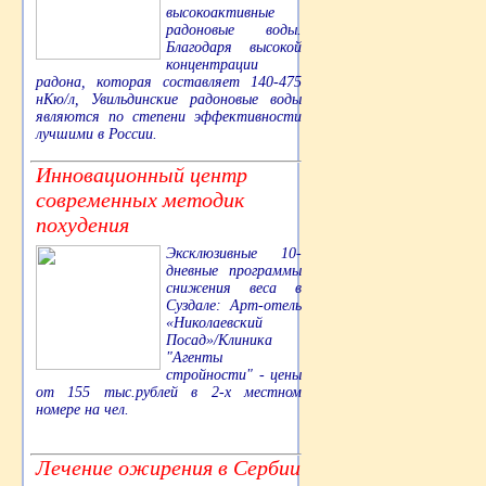
высокоактивные
радоновые воды.
Благодаря высокой
концентрации
радона, которая составляет 140-475
нКю/л, Увильдинские радоновые воды
являются по степени эффективности
лучшими в России.
Инновационный центр
современных методик
похудения
Эксклюзивные 10-
дневные программы
снижения веса в
Суздале: Арт-отель
«Николаевский
Посад»/Клиника
"Агенты
стройности" - цены
от 155 тыс.рублей в 2-х местном
номере на чел.
Лечение ожирения в Сербии