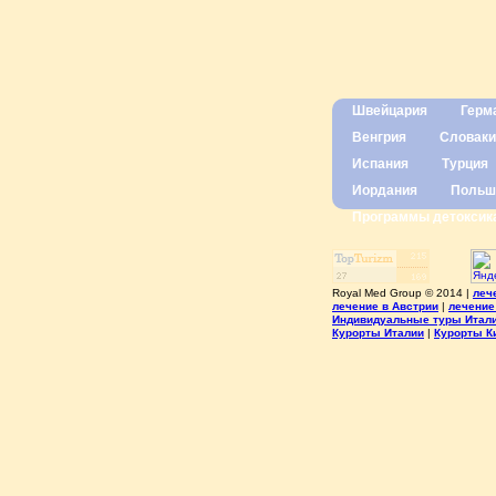
Швейцария
Герм
Венгрия
Словаки
Испания
Турция
Иордания
Польш
Программы детоксик
Royal Med Group © 2014 |
леч
лечение в Австрии
|
лечение
Индивидуальные туры Итал
Курорты Италии
|
Курорты К