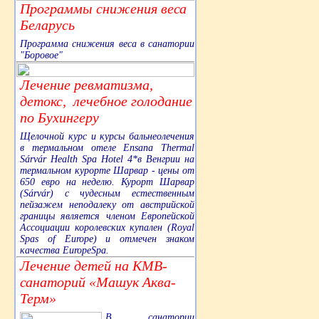
Программы снижения веса
Беларусь
Программа снижения веса в санатории
"Боровое"
Лечение ревматизма,
детокс, лечебное голодание
по Бухингеру
Щелочной курс и курсы бальнеолечения
в термальном отеле Ensana Thermal
Sárvár Health Spa Hotel 4*в Венгрии на
термальном курорте Шарвар - цены от
650 евро на неделю. Курорт Шарвар
(Sárvár) с чудесным естественным
пейзажем неподалеку от австрийской
границы является членом Европейской
Ассоциации королевских купален (Royal
Spas of Europe) и отмечен знаком
качества EuropeSpa.
Лечение детей на КМВ-
санаторий «Машук Аква-
Терм»
В санатории