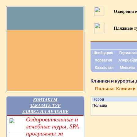
Оздоровит
Пляжные т
Швейцария
Германия
Хорватия
Азербайд
Казахстан
Мексика
Клиники и курорты д
Польша: Клиники
КОНТАКТЫ
город
ЗАКАЗАТЬ ТУР
Польша
ЗАЯВКА НА ЛЕЧЕНИЕ
Оздоровительные и
лечебные туры, SPA
программы за