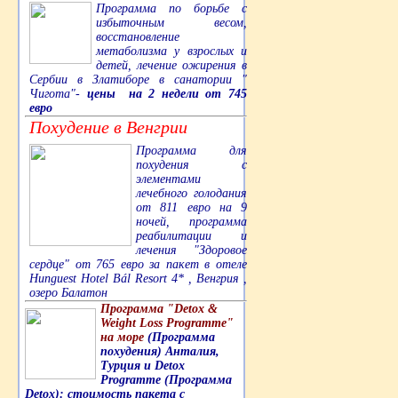
Программа по борьбе с
избыточным весом,
восстановление
метаболизма у взрослых и
детей, лечение ожирения в
Сербии в Златиборе в санатории "
Чигота"-
цены на 2 недели от 745
евро
Похудение в Венгрии
Программа для
похудения с
элементами
лечебного голодания
от 811 евро на 9
ночей, программа
реабилитации и
лечения "Здоровое
сердце" от 765 евро за пакет в отеле
Hunguest Hotel Bál Resort 4* , Венгрия ,
озеро Балатон
Программа "Detox &
Weight Loss Programme"
на море
(Программа
похудения) Анталия,
Турция и Detox
Programme (Программа
Detox): стоимость пакета с