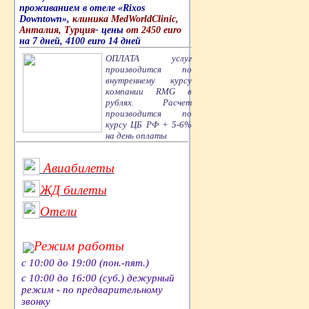
проживанием в отеле «Rixos
Downtown»,
клиника MedWorldClinic,
Анталия, Турция
- цены
от 2450 euro
на 7 дней, 4100 euro 14 дней
ОПЛАТА услуг
производится по
внутреннему курсу
компании RMG в
рублях. Расчет
производится по
курсу ЦБ РФ + 5-6%
на день оплаты
Авиабилеты
ЖД билеты
Отели
Режим работы
с 10:00 до 19:00 (пон.-пят.)
с 10:00 до 16:00 (суб.) дежурный
режим - по предварительному
звонку