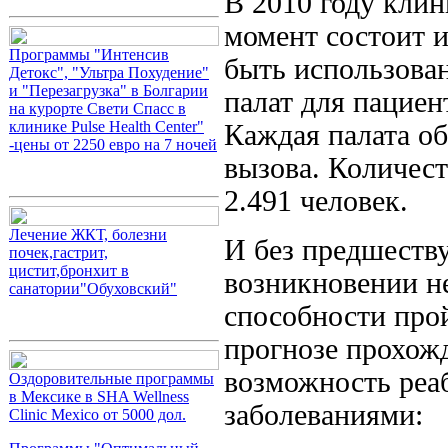
В 2010 году кли
момент состоит и
Программы "Интенсив
быть использован
Детокс", "Ультра Похудение"
и "Перезагрузка" в Болгарии
палат для пациен
на курорте Свети Спасс в
клинике Pulse Health Center"
Каждая палата об
-цены от 2250 евро на 7 ночей
вызова. Количест
2.491 человек.
Лечение ЖКТ, болезни
И без предшеств
почек,гастрит,
цистит,бронхит в
возникновении н
санатории"Обуховский"
способности про
прогнозе прохож
возможность реа
Оздоровительные программы
в Мексике в SHA Wellness
заболеваниями:
Clinic Mexico от 5000 дол.