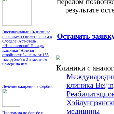
перелом позвонко
результате осте
Эксклюзивные 10-дневные
Оставить заявк
программы снижения веса в
Суздале: Арт-отель
«Николаевский Посад»/
Клиника "Агенты
стройности" - цены от 155
тыс.рублей в 2-х местном
номере на чел.
Клиники с анало
Международны
клиника Beijin
Лечение ожирения в Сербии
Реабилитацио
Хэйлунцзянск
медицины
Программа по борьбе с