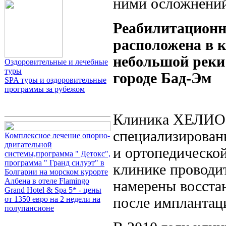
ними осложнени
Реабилитацион
расположена в к
небольшой реки
Оздоровительные и лечебные
туры
городе Бад-Эм
SPA туры и оздоровительные
программы за рубежом
Клиника ХЕЛИОС
специализирован
Комплексное лечение опорно-
двигательной
и ортопедическо
системы,программа " Детокс",
программа " Гранд силуэт" в
клинике проводит
Болгарии на морском курорте
Албена в отеле Flamingo
намерены восстан
Grand Hotel & Spa 5* - цены
после имплантаци
от 1350 евро на 2 недели на
полупансионе