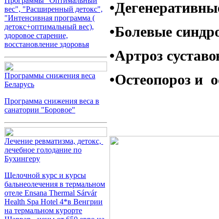
Программы "Оптимальный
•Дегенеративные
вес", "Расширенный детокс",
"Интенсивная программа (
детокс+оптимальный вес),
•Болевые синдр
здоровое старение,
восстановление здоровья
•Артроз суставо
Программы снижения веса
•Остеопороз и о
Беларусь
Программа снижения веса в
санатории "Боровое"
Лечение ревматизма, детокс,
лечебное голодание по
Бухингеру
Щелочной курс и курсы
бальнеолечения в термальном
отеле Ensana Thermal Sárvár
Health Spa Hotel 4*в Венгрии
на термальном курорте