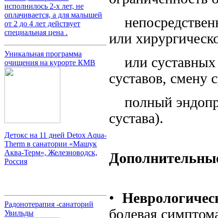
исполнилось 2-х лет, не
оплачивается, а для малышей
непосредственно
от 2 до 4 лет действует
специальная цена .
или хирургическ
Уникальная программа
или суставных з
очищения на курорте КМВ
суставов, смену 
полный эндопрот
сустава).
Детокс на 11 дней Detox Aqua-
Therm в санатории «Машук
Аква-Терм», Железноводск,
Дополнительные
Россия
•
Неврологичес
Радонотерапия -санаторий
болевая симптом
Увильды