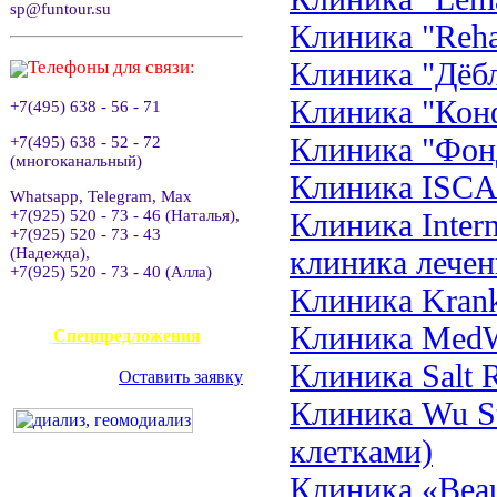
sp@funtour.su
Клиника "Reha
Клиника "Дёб
Телефоны для связи:
Клиника "Кон
+7(495) 638 - 56 - 71
Клиника "Фон
+7(495) 638 - 52 - 72
(многоканальный)
Клиника ISC
Whatsapp, Telegram, Max
+7(925) 520 - 73 - 46 (Наталья),
Клиника Inter
+7(925) 520 - 73 - 43
(Надежда),
клиника лечен
+7(925) 520 - 73 - 40 (Алла)
Клиника Krank
АВИАКАССА
Клиника MedW
Спецпредложения
Клиника Salt 
Оставить заявку
Клиника Wu St
клетками)
Клиника «Beau