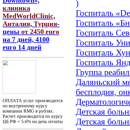
Downtown»,
)
клиника
Госпиталь «De
MedWorldClinic,
Госпиталь «Б
Анталия, Турция
-
Госпиталь Севе
цены
от 2450 euro
на 7 дней, 4100
Госпиталь Ун
euro 14 дней
Госпиталь Хун
Госпиталь Ян
Группа реаби
Даляньский ме
бесплодия, он
Дерматологиче
ОПЛАТА услуг производится
по внутреннему курсу
Детская больн
компании RMG в рублях.
Расчет производится по курсу
Детская боль
ЦБ РФ + 5-6% на день оплаты