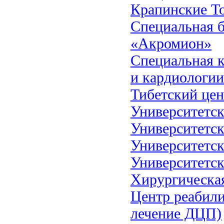
Крапинские Т
Специальная б
«Акромион»
Специальная к
и кардиологи
Тибетский це
Университетс
Университетск
Университетск
Университетс
Хирургическа
Центр реабили
лечение ДЦП)