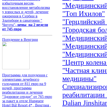
избыточным весом,
"Mедицинский
восстановление метаболизма
"Tоп Ихилов"
у взрослых и детей, лечение
ожирения в Сербии в
"Герцлийский
Златиборе в санатории "
Чигота"-
цены на 2 недели
"Городская бо
от 745 евро
"Медицинский
Похудение в Венгрии
"Медицинский
"Медицинский
"Центр колена
"Частная клин
Программа для похудения с
медицины"
элементами лечебного
голодания от 811 евро на 9
Cпециализиро
ночей, программа
реабилитации и лечения
реабилитации 
"Здоровое сердце" от 765 евро
Dalian Jinshita
за пакет в отеле Hunguest
Hotel Bál Resort 4* , Венгрия ,