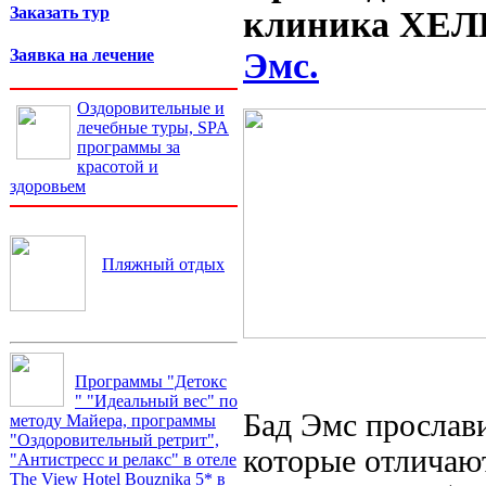
Заказать тур
клиника ХЕ
Заявка на лечение
Эмс.
Оздоровительные и
лечебные туры, SPA
программы за
красотой и
здоровьем
Пляжный отдых
Программы "Детокс
" "Идеальный вес" по
Бад Эмс прослав
методу Майера, программы
"Оздоровительный ретрит",
которые отличаю
"Антистресс и релакс" в отеле
The View Hotel Bouznika 5* в