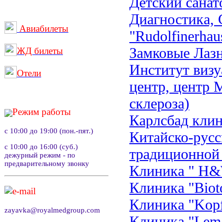
Детский сана
Диагностика, 
Авиабилеты
"Rudolfinerhau
Замковые Лаз
ЖД билеты
Институт визу
Отели
центр, центр 
склероза)
Режим работы
Карлсбад кли
с 10:00 до 19:00 (пон.-пят.)
Китайско-русс
с 10:00 до 16:00 (суб.)
традиционной
дежурный режим - по
предварительному звонку
Клиника " H&W
Клиника "Bioto
e-mail
Клиника "Kopfk
zayavka@royalmedgroup.com
Клиника "Lema