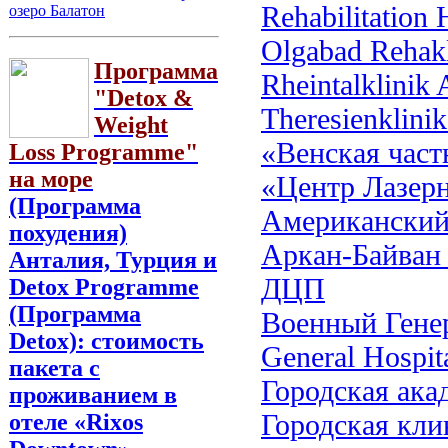
Rehabilitation
озеро Балатон
Olgabad Rehakl
Программа
Rheintalklinik 
"Detox &
Theresienklini
Weight
«Венская част
Loss Programme"
на море
«Центр Лазер
(Программа
Американский
похудения)
Аркан-Байван 
Анталия, Турция и
ДЦП
Detox Programme
(Программа
Военный Гене
Detox): стоимость
General Hospit
пакета с
Городская ака
проживанием в
Городская кли
отеле «Rixos