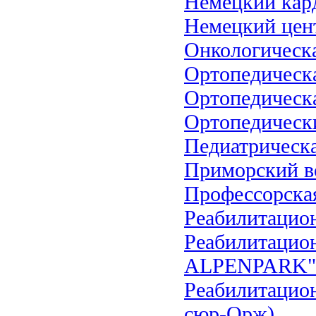
Немецкий кар
Немецкий цен
Онкологическа
Ортопедическ
Ортопедическа
Ортопедическ
Педиатрическ
Приморский в
Профессорска
Реабилитацио
Реабилитацио
ALPENPARK"
Реабилитационн
сюр-Орж)