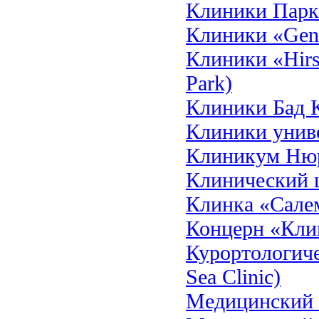
Клиники Паркв
Клиники «Geno
Клиники «Hirsl
Park)
Клиники Бад 
Клиники униве
Клиникум Нюр
Клинический 
Клинка «Сале
Концерн «Кли
Курортологиче
Sea Clinic)
Медицинский ц