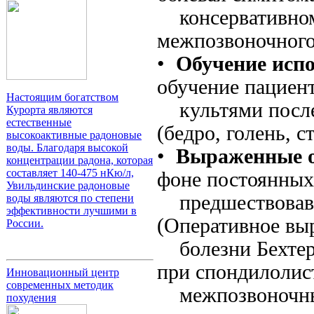
консервативном 
межпозвоночного
•
Обучение исп
обучение пациент
Настоящим богатством
культями после
Курорта являются
естественные
(бедро, голень, с
высокоактивные радоновые
воды. Благодаря высокой
•
Выраженные о
концентрации радона, которая
составляет 140-475 нКю/л,
фоне постоянных
Увильдинские радоновые
предшествовавш
воды являются по степени
эффективности лучшими в
(Оперативное вы
России.
болезни Бехтере
при спондилолист
Инновационный центр
современных методик
межпозвоночных
похудения