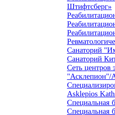
Штифтсберг»
Реабилитацио
Реабилитацио
Реабилитацио
Ревматологиче
Санаторий "И
Санаторий Ки
Сеть центров 
"Асклепион"/A
Специализиров
Asklepios Kath
Специальная б
Специальная 