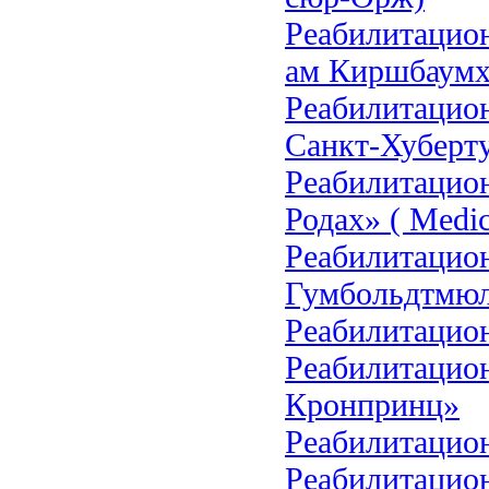
Реабилитацио
ам Киршбаумх
Реабилитацио
Санкт-Хуберт
Реабилитацио
Родах» ( Medic
Реабилитацио
Гумбольдтмю
Реабилитацио
Реабилитацио
Кронпринц»
Реабилитацио
Реабилитаци