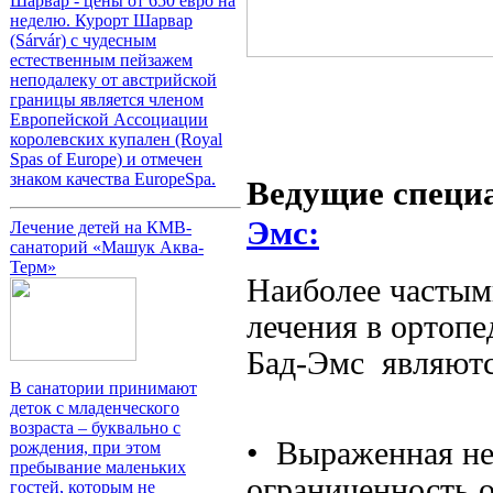
Шарвар - цены от 650 евро на
неделю. Курорт Шарвар
(Sárvár) с чудесным
естественным пейзажем
неподалеку от австрийской
границы является членом
Европейской Ассоциации
королевских купален (Royal
Spas of Europe) и отмечен
знаком качества EuropeSpa.
Ведущие спец
Эмс:
Лечение детей на КМВ-
санаторий «Машук Аква-
Терм»
Наиболее частым
лечения в орто
Бад-Эмс являютс
В санатории принимают
деток с младенческого
возраста – буквально с
• Выраженная не
рождения, при этом
пребывание маленьких
ограниченность 
гостей, которым не