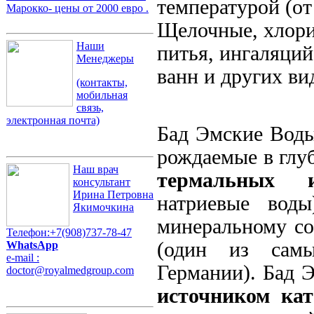
температурой (от
Марокко- цены от 2000 евро .
Щелочные, хлори
Наши
питья, ингаляци
Менеджеры
ванн и других ви
(контакты,
мобильная
связь,
электронная почта)
Бад Эмские Воды
рождаемые в глуб
Наш врач
термальных и
консультант
Ирина Петровна
натриевые вод
Якимочкина
минеральному со
Телефон:+7(908)737-78-47
(один из сам
WhatsApp
e-mail :
Германии). Бад 
doctor@royalmedgroup.com
источником ка