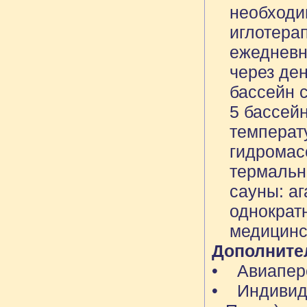
необходи
иглотера
ежедневн
через ден
бассейн 
5 бассей
температу
гидромас
термальн
сауны: аг
однократ
медицинс
Дополните
• Авиапере
• Индивиду