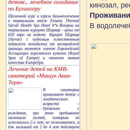
детокс, лечебное голодание
кинозал, ре
по Бухингеру
Проживани
Щелочной курс и курсы бальнеолечения
в термальном отеле Ensana Thermal
В водолече
Sárvár Health Spa Hotel 4*в Венгрии на
термальном курорте Шарвар - цены от
650 евро на неделю. Курорт Шарвар
(Sárvár) с чудесным естественным
пейзажем неподалеку от австрийской
границы является членом Европейской
Ассоциации королевских купален (Royal
Spas of Europe) и отмечен знаком
качества EuropeSpa.
Лечение детей на КМВ-
санаторий «Машук Аква-
Терм»
В санатории
принимают деток с
младенческого
возраста –
буквально с
рождения, при этом пребывание
маленьких гостей, которым не
исполнилось 2-х лет, не оплачивается, а
для малышей от 2 до 4 лет действует