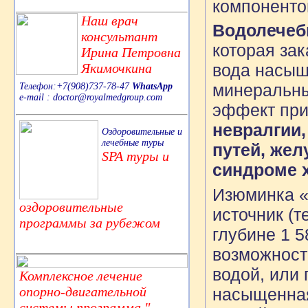
компоненто
Наш врач
Водолече
консультант
которая за
Ирина Петровна
Якимочкина
вода насыщ
минеральны
Телефон:+7(908)737-78-47
WhatsApp
e-mail : doctor@royalmedgroup.com
эффект при
невралгии
Оздоровительные и
лечебные туры
путей, жел
SPA туры и
синдроме х
Изюминка «
оздоровительные
источник (
программы за рубежом
глубине 1 5
возможност
водой, или
Комплексное лечение
опорно-двигательной
насыщенная
системы,программа "