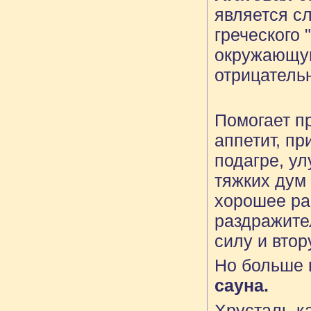
является с
греческого "
окружающую
отрицатель
Помогает п
аппетит, пр
подагре, ул
тяжких дум 
хорошее ра
раздражител
силу и вто
Но больше 
сауна.
Хрусталь-ка