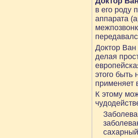
Доктор Ван
в его роду
аппарата (а
межпозвонко
передавалс
Доктор Ван
делая прост
европейская
этого быть 
применяет 
К этому мо
чудодейств
Заболева
заболева
сахарный