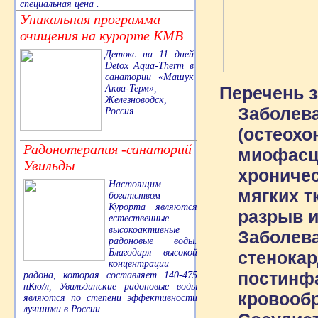
специальная цена .
Уникальная программа
очищения на курорте КМВ
Детокс на 11 дней
Detox Aqua-Therm в
санатории «Машук
Аква-Терм»,
Перечень 
Железноводск,
Заболева
Россия
(остеохо
Радонотерапия -санаторий
миофасц
Увильды
хроничес
Настоящим
мягких т
богатством
Курорта являются
разрыв и
естественные
высокоактивные
Заболева
радоновые воды.
Благодаря высокой
стенокар
концентрации
постинфа
радона, которая составляет 140-475
нКю/л, Увильдинские радоновые воды
кровообра
являются по степени эффективности
лучшими в России.