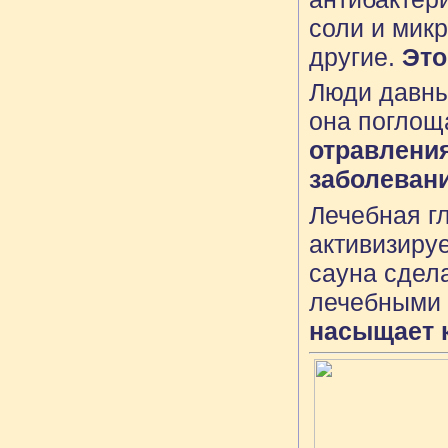
соли и микр
другие.
Это
Люди давным
она поглоща
отравлени
заболевани
Лечебная г
активизиру
сауна сдел
лечебными 
насыщает к