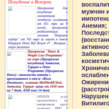
Похудение в Венгрии
воспалит
Программа для
мужчин и
похудения с
элементами
импотенц
лечебного голодания
от 811 евро на 9
Анемия;
ночей, программа
Последс
реабилитации и
лечения "Здоровое
(восстан
сердце" от 765 евро за пакет в отеле
Hunguest Hotel Bál Resort 4* , Венгрия ,
активнос
озеро Балатон
Программа "Detox &
Заболева
Weight Loss Programme"
на море
(Программа
косметич
похудения) Анталия,
Хроничес
Турция и Detox
Programme (Программа
ослабле
Detox): стоимость пакета с
проживанием в отеле «Rixos
Ожирение
Downtown»,
клиника MedWorldClinic,
Анталия, Турция
- цены
от 2450 euro
(расстро
на 7 дней, 4100 euro 14 дней
Нарушени
ОПЛАТА услуг
производится по
Витилиго
внутреннему курсу
компании RMG в