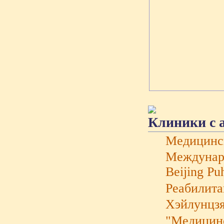
Клиники с 
Медицинс
Междунаро
Beijing Pu
Реабилита
Хэйлунцзя
"Mедицинс