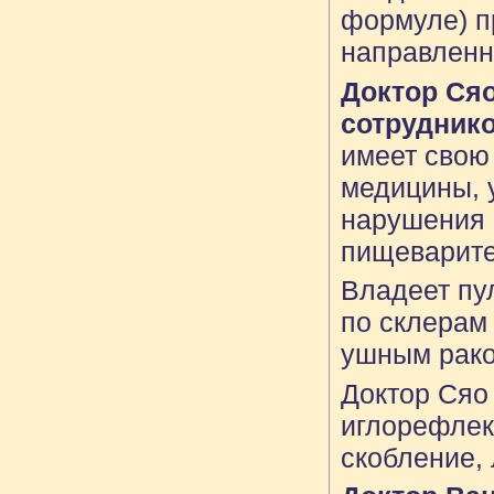
формуле) п
направленн
Доктор Ся
сотрудник
имеет свою
медицины, 
нарушения 
пищеварите
Владеет пул
по склерам 
ушным рако
Доктор Сяо 
иглорефлек
скобление, 