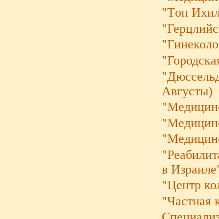
"Tоп Ихи
"Герцлий
"Гинеколо
"Городска
"Дюссельд
Августы)
"Медицин
"Медицин
"Медицин
"Реабилит
в Израиле"
"Центр ко
"Частная 
Cпециализ