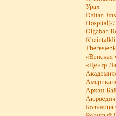
Урах
Dalian Jin
Hospital)
Olgabad Re
Rheintalkl
Theresienk
«Венская 
«Центр Л
Академиче
Американс
Аркан-Бай
Аюрведиче
Больница 
Военный Г