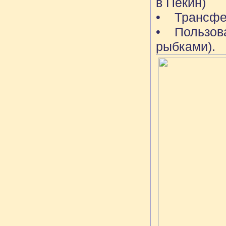
в Пекин)
• Трансфер 
• Пользова
рыбками).