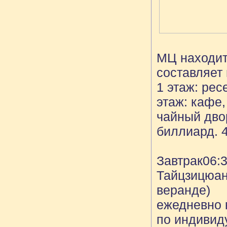
МЦ находит
составляет
1 этаж: рес
этаж: кафе,
чайный двор
биллиард. 
Завтрак06:3
Тайцзицюань
веранде)
ежедневно 
по индивид