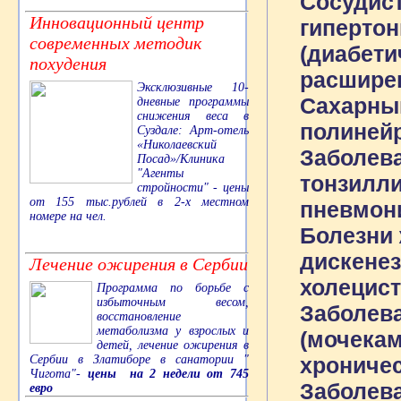
Сосудист
Инновационный центр
гипертон
современных методик
(диабети
похудения
расширен
Эксклюзивные 10-
Сахарны
дневные программы
снижения веса в
полинейр
Суздале: Арт-отель
«Николаевский
Заболева
Посад»/Клиника
"Агенты
тонзилли
стройности" - цены
от 155 тыс.рублей в 2-х местном
пневмони
номере на чел.
Болезни 
дискенез
Лечение ожирения в Сербии
холецист
Программа по борьбе с
избыточным весом,
Заболев
восстановление
метаболизма у взрослых и
(мочекам
детей, лечение ожирения в
Сербии в Златиборе в санатории "
хроничес
Чигота"-
цены на 2 недели от 745
Заболев
евро