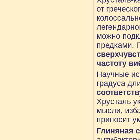
от греческог
колоссальн
легендарно
можно подк
предками. 
сверхчувст
частоту ви
Научные ис
градуса дл
соответств
Хрусталь у
мысли, изб
приносит у
Глиняная 
антибактер