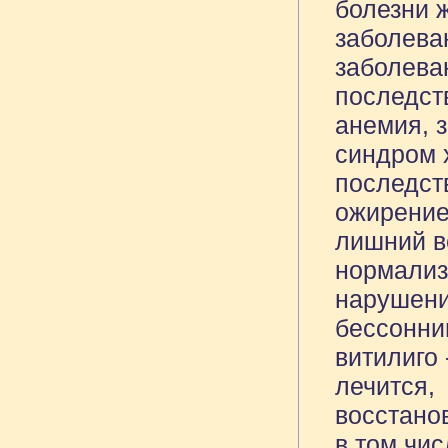
болезни 
заболева
заболева
последст
анемия, 
синдром 
последст
ожирение
лишний в
нормализ
нарушени
бессонни
витилиго
лечится,
восстано
в том чи