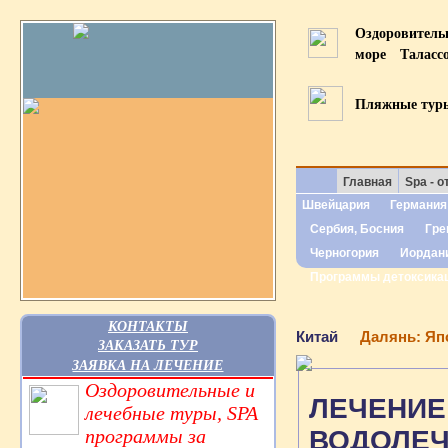
Оздоровител
море
Таласс
Пляжные тур
Главная
Spa - о
Швейцария
Германия
Сербия, Босния
Гре
Черногория
Иордан
Программы детоксика
КОНТАКТЫ
Китай
Далянь: Яп
ЗАКАЗАТЬ ТУР
ЗАЯВКА НА ЛЕЧЕНИЕ
Оздоровительные и
ЛЕЧЕНИЕ
лечебные туры, SPA
программы за
ВОДОЛЕЧ