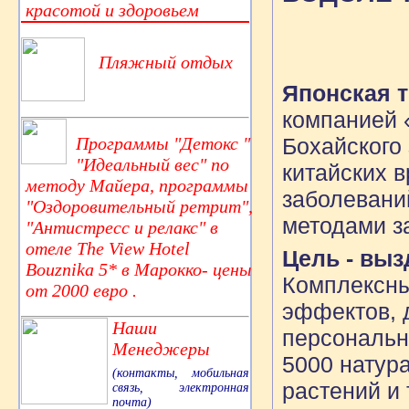
красотой и здоровьем
Пляжный отдых
Японская 
компанией 
Программы "Детокс "
Бохайского
"Идеальный вес" по
китайских в
методу Майера, программы
заболеваний
"Оздоровительный ретрит",
методами з
"Антистресс и релакс" в
отеле The View Hotel
Цель - выз
Bouznika 5* в Марокко- цены
Комплексны
от 2000 евро .
эффектов, 
Наши
персональн
Менеджеры
5000 натур
(контакты, мобильная
растений и
связь, электронная
почта)