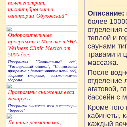
почек,гастрит,
цистит,бронхит в
Описание:
санатории"Обуховский"
более 1000
отделения 
Оздоровительные
теплой и г
программы в Мексике в SHA
саунами ти
Wellness Clinic Mexico от
травами и 
5000 дол.
массажа.
Программы "Оптимальный вес",
"Расширенный детокс", "Интенсивная
После водн
программа ( детокс+оптимальный вес),
здоровое старение, восстановление
отделение 
здоровья
агатовой, 
Программы снижения веса
бассейн с м
Беларусь
Кроме того
Программа снижения веса в санатории
"Боровое"
кабинеты, к
Лечение ревматизма,
каждый веч