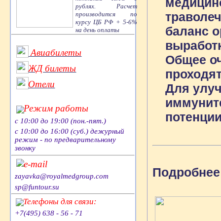
медицино
рублях. Расчет
траволе
производится по
курсу ЦБ РФ + 5-6%
баланс о
на день оплаты
выработк
Авиабилеты
Общее оч
ЖД билеты
проходят
Отели
Для улу
иммуните
Режим работы
потенции
с 10:00 до 19:00 (пон.-пят.)
с 10:00 до 16:00 (суб.) дежурный
режим - по предварительному
звонку
e-mail
Подробнее
zayavka@royalmedgroup.com
sp@funtour.su
Телефоны для связи:
+7(495) 638 - 56 - 71