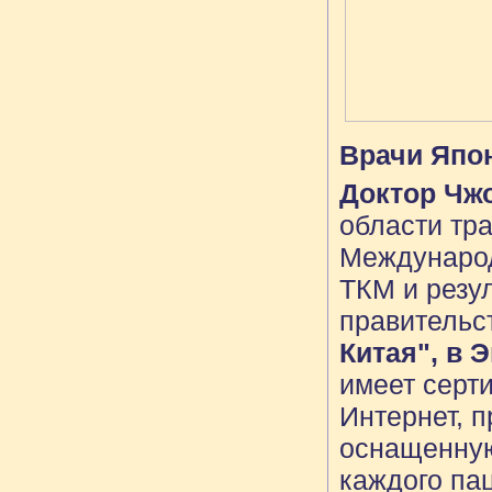
Врачи Япо
Доктор Чж
области тр
Международ
ТКМ и резу
правительст
Китая", в 
имеет серт
Интернет, п
оснащенную
каждого па