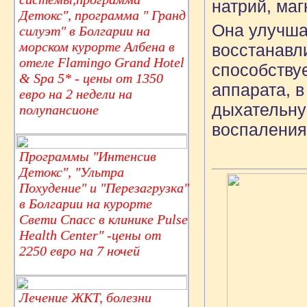
натрий, маг
Детокс", программа " Гранд
Она улучша
силуэт" в Болгарии на
морском курорте Албена в
восстанавл
отеле Flamingo Grand Hotel
способству
& Spa 5* - цены от 1350
аппарата, в
евро на 2 недели на
дыхательну
полупансионе
воспаления
Программы "Интенсив
Детокс", "Ультра
Похудение" и "Перезагрузка"
в Болгарии на курорте
Свети Спасс в клинике Pulse
Health Center" -цены от
2250 евро на 7 ночей
Лечение ЖКТ, болезни