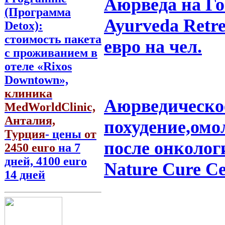
Аюрведа на Го
(Программа
Ayurveda Retre
Detox):
стоимость пакета
евро на чел.
с проживанием в
отеле «Rixos
Downtown»,
клиника
Аюрведическое
MedWorldClinic,
Анталия,
похудение,омо
Турция
- цены
от
после онколог
2450 euro
на 7
дней, 4100 euro
Nature Cure Ce
14 дней