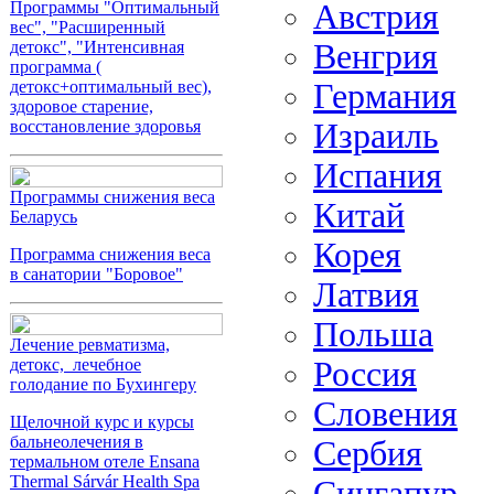
Австрия
Программы "Оптимальный
вес", "Расширенный
Венгрия
детокс", "Интенсивная
программа (
Германия
детокс+оптимальный вес),
здоровое старение,
Израиль
восстановление здоровья
Испания
Программы снижения веса
Китай
Беларусь
Корея
Программа снижения веса
в санатории "Боровое"
Латвия
Польша
Лечение ревматизма,
Россия
детокс, лечебное
голодание по Бухингеру
Словения
Щелочной курс и курсы
бальнеолечения в
Сербия
термальном отеле Ensana
Thermal Sárvár Health Spa
Сингапур