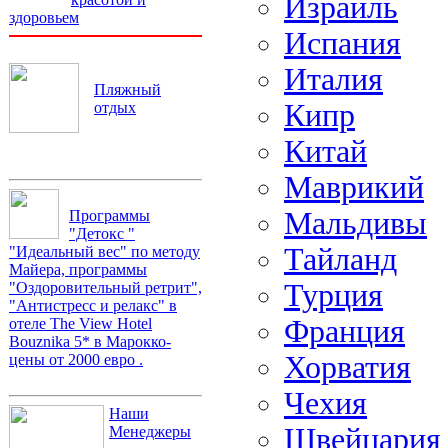
Израиль
здоровьем
Испания
Италия
Пляжный
Кипр
отдых
Китай
Маврикий
Мальдивы
Программы
"Детокс "
Тайланд
"Идеальный вес" по методу
Майера, программы
Турция
"Оздоровительный ретрит",
"Антистресс и релакс" в
Франция
отеле The View Hotel
Bouznika 5* в Марокко-
Хорватия
цены от 2000 евро .
Чехия
Наши
Швейцария
Менеджеры