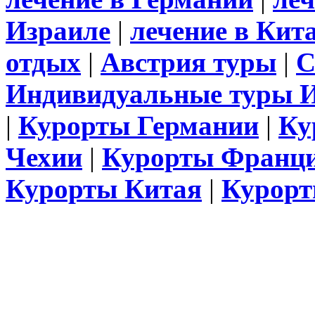
Израиле
|
лечение в Кит
отдых
|
Австрия туры
|
С
Индивидуальные туры 
|
Курорты Германии
|
Ку
Чехии
|
Курорты Франц
Курорты Китая
|
Курорт