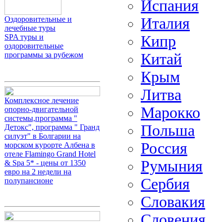
Испания
Италия
Оздоровительные и
лечебные туры
Кипр
SPA туры и
оздоровительные
Китай
программы за рубежом
Крым
Литва
Комплексное лечение
Марокко
опорно-двигательной
системы,программа "
Польша
Детокс", программа " Гранд
силуэт" в Болгарии на
Россия
морском курорте Албена в
отеле Flamingo Grand Hotel
Румыния
& Spa 5* - цены от 1350
евро на 2 недели на
Сербия
полупансионе
Словакия
Словения