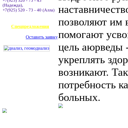
+7(925) 520 - 73 - 43
(Надежда),
наставничество
+7(925) 520 - 73 - 40 (Алла)
позволяют им 
АВИАКАССА
Спецпредложения
помогают усво
Оставить заявку
цель аюрведы 
укреплять здор
возникают. Та
потребность ка
больных.