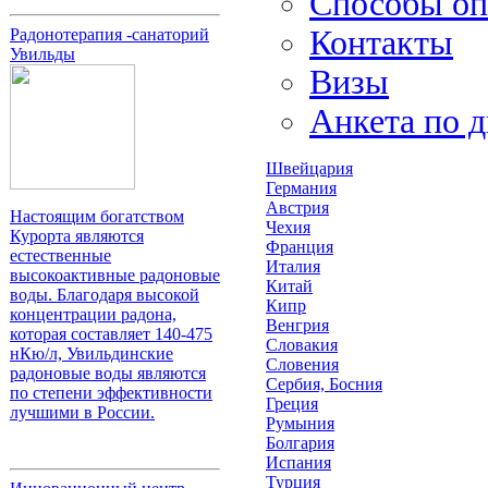
Способы оп
Контакты
Радонотерапия -санаторий
Увильды
Визы
Анкета по 
Швейцария
Германия
Австрия
Настоящим богатством
Чехия
Курорта являются
Франция
естественные
Италия
высокоактивные радоновые
Китай
воды. Благодаря высокой
Кипр
концентрации радона,
Венгрия
которая составляет 140-475
Словакия
нКю/л, Увильдинские
Словения
радоновые воды являются
Сербия, Босния
по степени эффективности
Греция
лучшими в России.
Румыния
Болгария
Испания
Турция