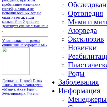
рождения, при этом
Обследова
пребывание маленьких
гостей, которым не
Ортопедия
исполнилось 2-х лет, не
оплачивается, а для
Мама и ма
малышей от 2 до 4 лет
действует специальная цена
Аюрведа
.
Эксклюзив
Уникальная программа
очищения на курорте КМВ
Новинки
Реабилитац
Пластическ
Роды
Заболевания
Детокс на 11 дней Detox
Aqua-Therm в санатории
Информация
«Машук Аква-Терм»,
Железноводск, Россия
Менеджеры