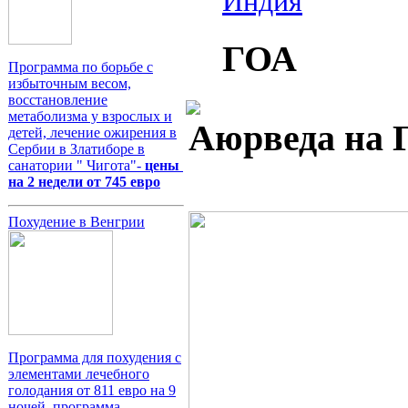
Индия
ГОА
Программа по борьбе с
избыточным весом,
восстановление
метаболизма у взрослых и
Аюрведа на 
детей, лечение ожирения в
Сербии в Златиборе в
санатории " Чигота"-
цены
на 2 недели от 745 евро
Похудение в Венгрии
Программа для похудения с
элементами лечебного
голодания от 811 евро на 9
ночей, программа