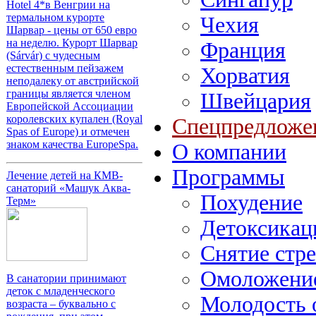
Hotel 4*в Венгрии на
термальном курорте
Чехия
Шарвар - цены от 650 евро
на неделю. Курорт Шарвар
Франция
(Sárvár) с чудесным
естественным пейзажем
Хорватия
неподалеку от австрийской
границы является членом
Швейцария
Европейской Ассоциации
королевских купален (Royal
Спецпредложе
Spas of Europe) и отмечен
знаком качества EuropeSpa.
О компании
Программы
Лечение детей на КМВ-
санаторий «Машук Аква-
Похудение
Терм»
Детоксикац
Снятие стре
Омоложение
В санатории принимают
деток с младенческого
Молодость 
возраста – буквально с