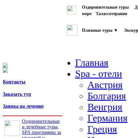
Оздоровительные туры
Д
море
Талассотерапия
Пляжные туры ▼
Экскур
Главная
Spa - отели
Контакты
Австрия
Болгария
Заказать тур
Венгрия
Заявка на лечение
Германия
Оздоровительные
Греция
и лечебные туры,
SPA программы за
красотой и