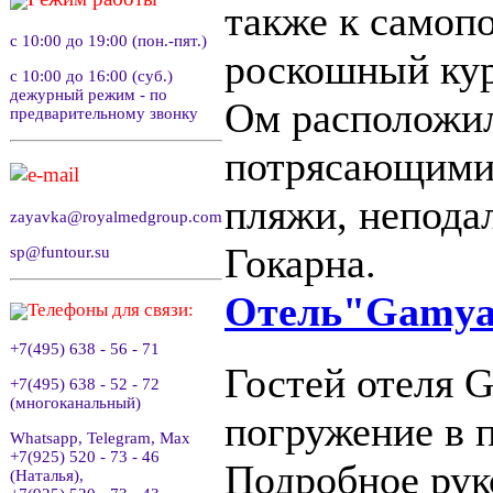
также к самоп
с 10:00 до 19:00 (пон.-пят.)
роскошный кур
с 10:00 до 16:00 (суб.)
дежурный режим - по
Ом расположил
предварительному звонку
потрясающими 
e-mail
пляжи, непода
zayavka@royalmedgroup.com
Гокарна.
sp@funtour.su
Отель"Gamya
Телефоны для связи:
+7(495) 638 - 56 - 71
Гостей отеля 
+7(495) 638 - 52 - 72
(многоканальный)
погружение в 
Whatsapp, Telegram, Max
+7(925) 520 - 73 - 46
Подробное рук
(Наталья),