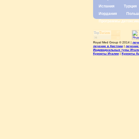
Испания
Турция
Иордания
Польш
Программы детоксик
Royal Med Group © 2014 |
леч
лечение в Австрии
|
лечение
Индивидуальные туры Итал
Курорты Италии
|
Курорты К