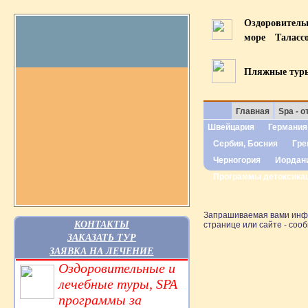
Оздоровител
море
Таласс
Пляжные тур
Главная
Spa - о
Швейцария
Германия
Сербия, Босния
Гре
Черногория
Иордан
Программы детоксика
Запрашиваемая вами инфор
КОНТАКТЫ
странице или сайте - со
ЗАКАЗАТЬ ТУР
ЗАЯВКА НА ЛЕЧЕНИЕ
Оздоровительные и
лечебные туры, SPA
программы за