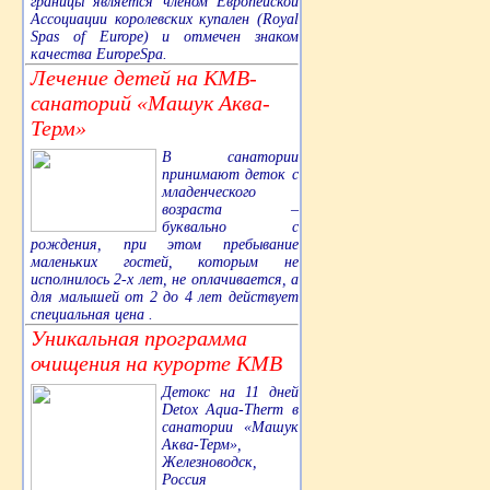
границы является членом Европейской
Ассоциации королевских купален (Royal
Spas of Europe) и отмечен знаком
качества EuropeSpa.
Лечение детей на КМВ-
санаторий «Машук Аква-
Терм»
В санатории
принимают деток с
младенческого
возраста –
буквально с
рождения, при этом пребывание
маленьких гостей, которым не
исполнилось 2-х лет, не оплачивается, а
для малышей от 2 до 4 лет действует
специальная цена .
Уникальная программа
очищения на курорте КМВ
Детокс на 11 дней
Detox Aqua-Therm в
санатории «Машук
Аква-Терм»,
Железноводск,
Россия