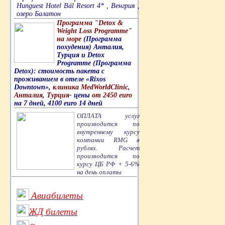
Hunguest Hotel Bál Resort 4* , Венгрия ,
озеро Балатон
Программа "Detox &
Weight Loss Programme"
на море
(Программа
похудения) Анталия,
Турция и Detox
Programme (Программа
Detox): стоимость пакета с
проживанием в отеле «Rixos
Downtown»,
клиника MedWorldClinic,
Анталия, Турция
- цены
от 2450 euro
на 7 дней, 4100 euro 14 дней
ОПЛАТА услуг
производится по
внутреннему курсу
компании RMG в
рублях. Расчет
производится по
курсу ЦБ РФ + 5-6%
на день оплаты
Авиабилеты
ЖД билеты