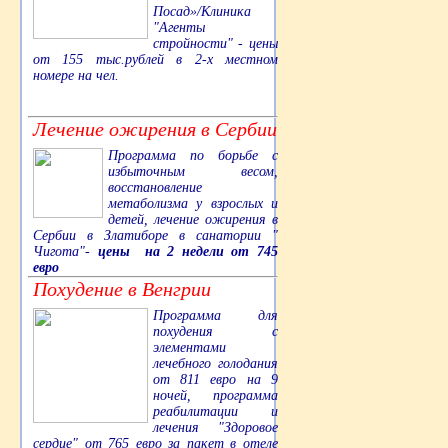
Посад»/Клиника
"Агенты
стройности" - цены
от 155 тыс.рублей в 2-х местном
номере на чел.
Лечение ожирения в Сербии
Программа по борьбе с
избыточным весом,
восстановление
метаболизма у взрослых и
детей, лечение ожирения в
Сербии в Златиборе в санатории "
Чигота"-
цены на 2 недели от 745
евро
Похудение в Венгрии
Программа для
похудения с
элементами
лечебного голодания
от 811 евро на 9
ночей, программа
реабилитации и
лечения "Здоровое
сердце" от 765 евро за пакет в отеле