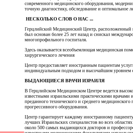
современного медицинского оборудования, модерни
точную диагностику, обследование и оптимальное л
НЕСКОЛЬКО СЛОВ О НАС ...
Герцлийский Медицинский Центр, расположенный н
был основан более 25 лет назад и снискал междуна
многопрофильного госпиталя.
Здесь оказывается всеобъемлющая медицинская помо
хирургического лечения
Центр предоставляет иностранным пациентам услуг
индивидуальным подходом и высочайшим уровнем
ВЫДАЮЩИЕСЯ ВРАЧИ ИЗРАИЛЯ
В Герцлийском Медицинском Центре ведется высок
известными израильскими практическими врачами 
преданного технического и среднего медицинского 
прогрессивного оборудования.
Центр гарантирует каждому иностранному пациенту
лучших Израильских специалистов во всех областя
около 500 самых выдающихся докторов и профессоро
известными медицинскими факультетами израильски