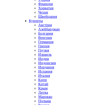
Франция
Хорватия
Чехия
Швейцария
Курорты
Австрия
Азейбарджан
Болгария
Венгрия
Германия
Греция
Грузия
Израиль
Индия
Индонезия
Иордания
Испания
Италия
Кипр
Китай
Крым
Литва
Марокко
Польша