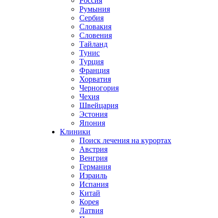
Россия
Румыния
Сербия
Словакия
Словения
Тайланд
Тунис
Турция
Франция
Хорватия
Черногория
Чехия
Швейцария
Эстония
Япония
Клиники
Поиск лечения на курортах
Австрия
Венгрия
Германия
Израиль
Испания
Китай
Корея
Латвия