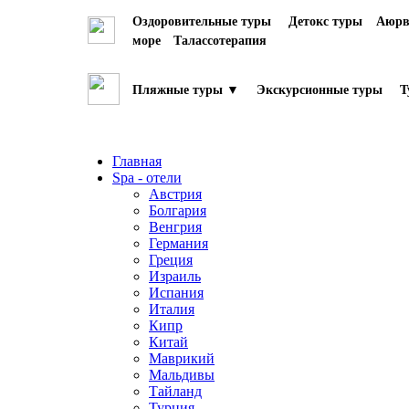
Оздоровительные туры
Детокс туры
Аюрв
море
Талассотерапия
Пляжные туры ▼
Экскурсионные туры
Т
Главная
Spa - отели
Австрия
Болгария
Венгрия
Германия
Греция
Израиль
Испания
Италия
Кипр
Китай
Маврикий
Мальдивы
Тайланд
Турция