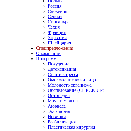
Польша
Россия
Словения
Сербия
Сингапур
Чехия
Франция
Хорватия
Швейцария
Спецпредложения
О компании
Программы
Похудение
Детоксикация
Снятие стресса
Омоложение кожи лица
Молодость организма
Обследование (CHECK UP)
Ортопедия
Мама и малыш
Аюрведа
Эксклюзив
Новинки
Реабилитация
Пластическая хирургия