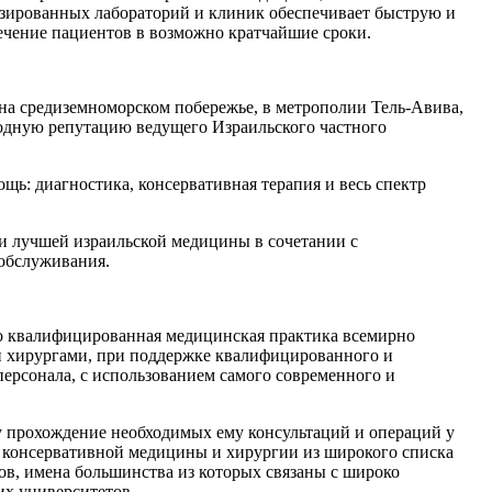
зированных лабораторий и клиник обеспечивает быструю и
ечение пациентов в возможно кратчайшие сроки.
а средиземноморском побережье, в метрополии Тель-Авива,
родную репутацию ведущего Израильского частного
щь: диагностика, консервативная терапия и весь спектр
и лучшей израильской медицины в сочетании с
 обслуживания.
о квалифицированная медицинская практика всемирно
и хирургами, при поддержке квалифицированного и
персонала, с использованием самого современного и
 прохождение необходимых ему консультаций и операций у
х консервативной медицины и хирургии из широкого списка
в, имена большинства из которых связаны с широко
х университетов.