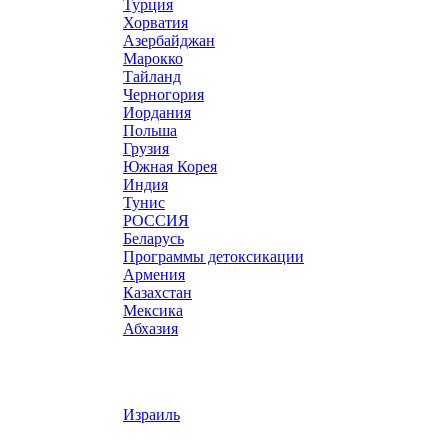
Турция
Хорватия
Азербайджан
Марокко
Тайланд
Черногория
Иордания
Польша
Грузия
Южная Корея
Индия
Тунис
РОССИЯ
Беларусь
Программы детоксикации
Армения
Казахстан
Мексика
Абхазия
Израиль