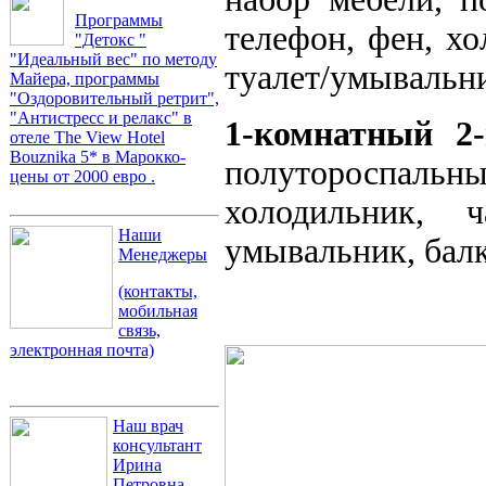
Программы
телефон, фен, хо
"Детокс "
"Идеальный вес" по методу
туалет/умывальни
Майера, программы
"Оздоровительный ретрит",
"Антистресс и релакс" в
1-комнатный 2
отеле The View Hotel
Bouznika 5* в Марокко-
полутороспальны
цены от 2000 евро .
холодильник, 
Наши
умывальник, балк
Менеджеры
(контакты,
мобильная
связь,
электронная почта)
Наш врач
консультант
Ирина
Петровна