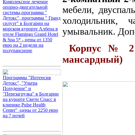
Комплексное лечение
мебели, двуспаль
опорно-двигательной
системы,программа "
холодильник, ч
Детокс", программа " Гранд
силуэт" в Болгарии на
умывальник. Допо
морском курорте Албена в
отеле Flamingo Grand Hotel
& Spa 5* - цены от 1350
евро на 2 недели на
Корпус № 2: 
полупансионе
мансардный)
Программы "Интенсив
Детокс", "Ультра
Похудение" и
"Перезагрузка" в Болгарии
на курорте Свети Спасс в
клинике Pulse Health
Center" -цены от 2250 евро
на 7 ночей