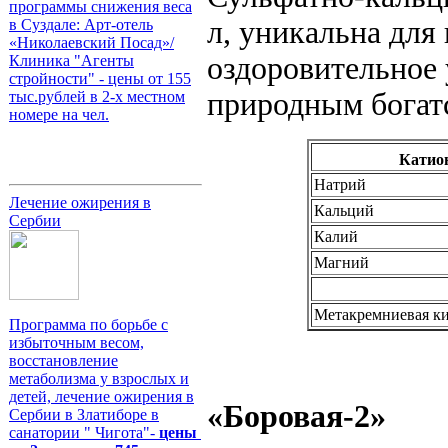
программы снижения веса
л, уникальна для
в Суздале: Арт-отель
«Николаевский Посад»/
оздоровительное
Клиника "Агенты
стройности" - цены от 155
природным богат
тыс.рублей в 2-х местном
номере на чел.
Катио
Натрий
Лечение ожирения в
Кальций
Сербии
Калий
Магний
Метакремниевая ки
Программа по борьбе с
избыточным весом,
восстановление
метаболизма у взрослых и
детей, лечение ожирения в
«Боровая-2»
Сербии в Златиборе в
санатории " Чигота"-
цены