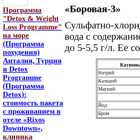
«Боровая-3»
Программа
"Detox & Weight
Сульфатно-хлори
Loss Programme"
вода с содержани
на море
(Программа
до 5-5,5 г/л. Ее с
похудения)
Анталия, Турция
Катионы
и Detox
Натрий
Programme
Кальций
(Программа
Магний
Detox):
стоимость пакета
Йод
с проживанием в
Бром
отеле «Rixos
Downtown»,
клиника