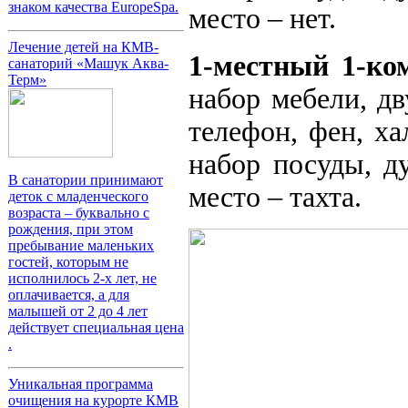
знаком качества EuropeSpa.
место – нет.
Лечение детей на КМВ-
1-местный 1-ко
санаторий «Машук Аква-
Терм»
набор мебели, дв
телефон, фен, ха
набор посуды, д
В санатории принимают
место – тахта.
деток с младенческого
возраста – буквально с
рождения, при этом
пребывание маленьких
гостей, которым не
исполнилось 2-х лет, не
оплачивается, а для
малышей от 2 до 4 лет
действует специальная цена
.
Уникальная программа
очищения на курорте КМВ