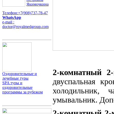
Якимочкина
Телефон:+7(908)737-78-47
WhatsApp
e-mail :
doctor@royalmedgroup.com
2-комнатный 2
Оздоровительные и
лечебные туры
двуспальная кро
SPA туры и
оздоровительные
холодильник, ч
программы за рубежом
умывальник. Допо
2-комнатный 2