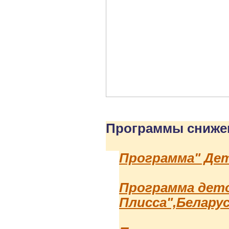
Программы снижен
Программа" Дето
Программа дето
Плисса",Белару