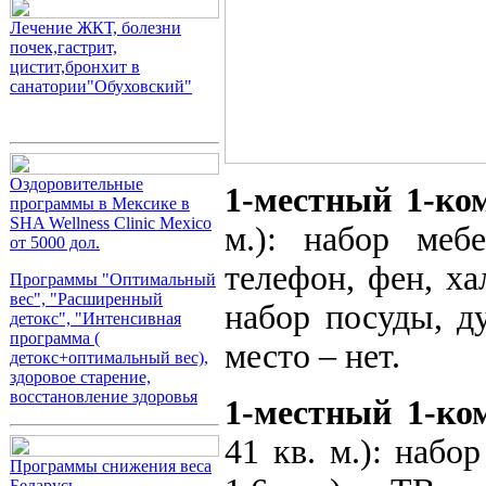
Лечение ЖКТ, болезни
почек,гастрит,
цистит,бронхит в
санатории"Обуховский"
Оздоровительные
1-местный 1-ко
программы в Мексике в
SHA Wellness Clinic Mexico
м.): набор мебе
от 5000 дол.
телефон, фен, ха
Программы "Оптимальный
вес", "Расширенный
набор посуды, д
детокс", "Интенсивная
программа (
место – нет.
детокс+оптимальный вес),
здоровое старение,
восстановление здоровья
1-местный 1-ко
41 кв. м.): набо
Программы снижения веса
Беларусь