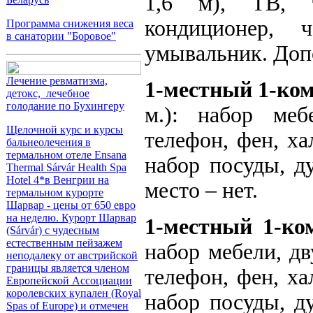
1,6 м), ТВ, т
кондиционер, 
Программа снижения веса
в санатории "Боровое"
умывальник. Допо
Лечение ревматизма,
1-местный 1-ко
детокс, лечебное
голодание по Бухингеру
м.): набор меб
Щелочной курс и курсы
телефон, фен, ха
бальнеолечения в
термальном отеле Ensana
набор посуды, д
Thermal Sárvár Health Spa
Hotel 4*в Венгрии на
место – нет.
термальном курорте
Шарвар - цены от 650 евро
на неделю. Курорт Шарвар
1-местный 1-к
(Sárvár) с чудесным
естественным пейзажем
набор мебели, дв
неподалеку от австрийской
границы является членом
телефон, фен, ха
Европейской Ассоциации
королевских купален (Royal
набор посуды, д
Spas of Europe) и отмечен