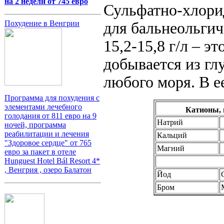
на 2 недели от 745 евро
Сульфатно-хлорид
Похудение в Венгрии
для бальнеольгич
15,2-15,8 г/л – э
добывается из гл
любого моря. В ее
Программа для похудения с
элементами лечебного
Катионы, 
голодания от 811 евро на 9
Натрий
ночей, программа
реабилитации и лечения
Кальций
"Здоровое сердце" от 765
Магний
евро за пакет в отеле
Hunguest Hotel Bál Resort 4*
, Венгрия , озеро Балатон
Йод
Бром