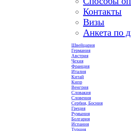
Способы оп
Контакты
Визы
Анкета по 
Швейцария
Германия
Австрия
Чехия
Франция
Италия
Китай
Кипр
Венгрия
Словакия
Словения
Сербия, Босния
Греция
Румыния
Болгария
Испания
Турция