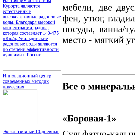
Настоящим богатством
мебели, две двус
Курорта являются
естественные
фен, утюг, глади
высокоактивные радоновые
воды. Благодаря высокой
посуды, ванна/т
концентрации радона,
которая составляет 140-475
место - мягкий уг
нКю/л, Увильдинские
радоновые воды являются
по степени эффективности
лучшими в России.
Инновационный центр
современных методик
Все о минераль
похудения
«Боровая-1»
Сульфатно-кальци
Эксклюзивные 10-дневные