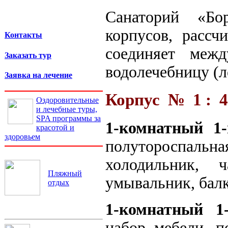
Санаторий «Бо
корпусов, рассч
Контакты
соединяет меж
Заказать тур
водолечебницу (л
Заявка на лечение
Корпус № 1 : 4 
Оздоровительные
и лечебные туры,
SPA программы за
1-комнатный 1
красотой и
здоровьем
полутороспальна
холодильник, 
Пляжный
умывальник, балк
отдых
1-комнатный 1
набор мебели, п