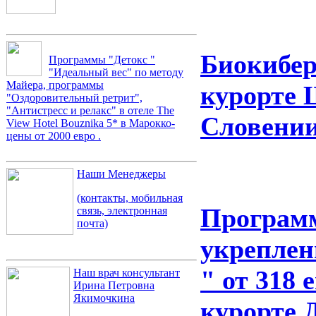
Биокибер
Программы "Детокс "
"Идеальный вес" по методу
Майера, программы
курорте 
"Оздоровительный ретрит",
"Антистресс и релакс" в отеле The
Словени
View Hotel Bouznika 5* в Марокко-
цены от 2000 евро .
Наши Менеджеры
(контакты, мобильная
Программ
связь, электронная
почта)
укреплен
" от 318 
Наш врач консультант
Ирина Петровна
Якимочкина
курорте 