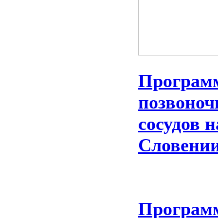
Программ
позвоноч
сосудов 
Словени
Программ