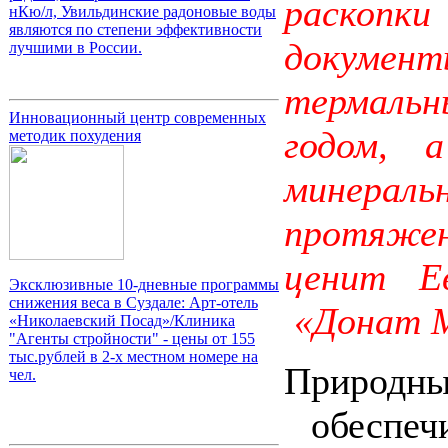
раскопк
нКю/л, Увильдинские радоновые воды
являются по степени эффективности
документ
лучшими в России.
термаль
Инновационный центр современных
годом,
методик похудения
минерал
протяжен
ценит Е
Эксклюзивные 10-дневные программы
снижения веса в Суздале: Арт-отель
«Донат М
«Николаевский Посад»/Клиника
"Агенты стройности" - цены от 155
тыс.рублей в 2-х местном номере на
Природ
чел.
обеспеч