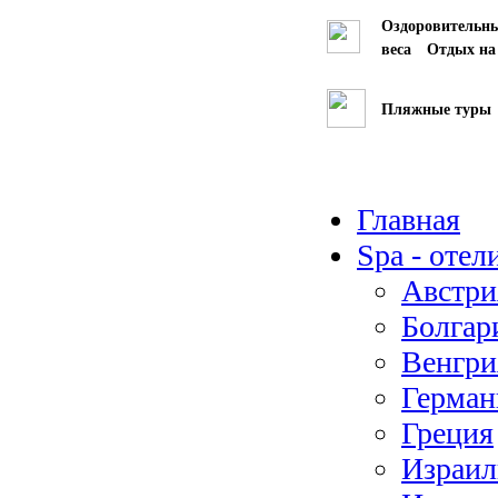
Оздоровительн
веса
Отдых на
Пляжные туры
Главная
Spa - отел
Австри
Болгар
Венгри
Герман
Греция
Израил