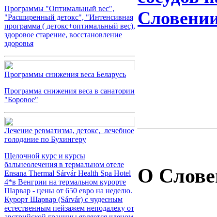
Программы "Оптимальный вес",
Словени
"Расширенный детокс", "Интенсивная
программа ( детокс+оптимальный вес),
здоровое старение, восстановление
здоровья
Программы снижения веса Беларусь
Программа снижения веса в санатории
"Боровое"
Лечение ревматизма, детокс, лечебное
голодание по Бухингеру
Щелочной курс и курсы
бальнеолечения в термальном отеле
О Слове
Ensana Thermal Sárvár Health Spa Hotel
4*в Венгрии на термальном курорте
Шарвар - цены от 650 евро на неделю.
Курорт Шарвар (Sárvár) с чудесным
естественным пейзажем неподалеку от
австрийской границы является членом