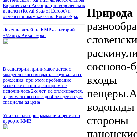
Европейской Ассоциации королевских
Природ
купален (Royal Spas of Europe) и
отмечен знаком качества EuropeSpa.
разноо
Лечение детей на КМВ-санаторий
«Машук Аква-Терм»
словенс
раскину
сосново
В санатории принимают деток с
младенческого возраста – буквально с
вход
рождения, при этом пребывание
маленьких гостей, которым не
пещеры.
исполнилось 2-х лет, не оплачивается,
а для малышей от 2 до 4 лет действует
специальная цена .
водопады
Уникальная программа очищения на
стороны 
курорте КМВ
панонск