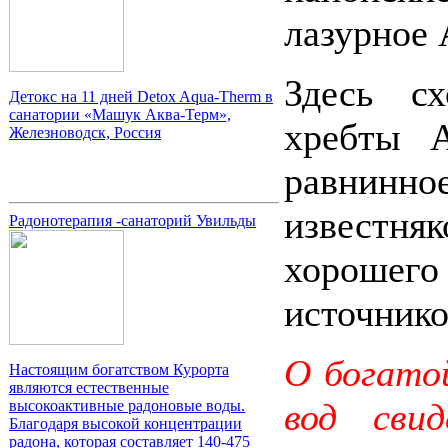
лазурное 
Здесь сх
Детокс на 11 дней Detox Aqua-Therm в
санатории «Машук Аква-Терм»,
хребты А
Железноводск, Россия
равнинн
известн
Радонотерапия -санаторий Увильды
хорошего
источнико
О богато
Настоящим богатством Курорта
являются естественные
вод свид
высокоактивные радоновые воды.
Благодаря высокой концентрации
радона, которая составляет 140-475