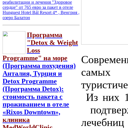
реабилитации и лечения "Здоровое
сердце" от 765 евро за пакет в отеле
Hunguest Hotel Bál Resort 4* , Венгрия ,
озеро Балатон
Программа
"Detox & Weight
Loss
Современ
Programme" на море
(Программа похудения)
самых 
Анталия, Турция и
Detox Programme
туристич
(Программа Detox):
Из них 1
стоимость пакета с
проживанием в отеле
подтвер
«Rixos Downtown»,
клиника
лечебни
MedWorldClinic,