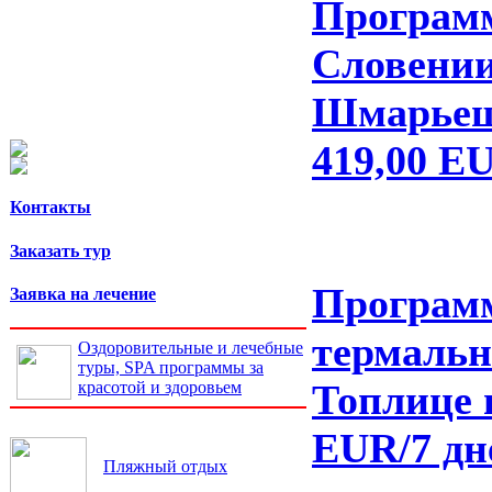
Программ
Словении
Шмарьешк
419,00 E
Контакты
Заказать тур
Программ
Заявка на лечение
термаль
Оздоровительные и лечебные
туры, SPA программы за
Топлице 
красотой и здоровьем
EUR/7 дн
Пляжный отдых