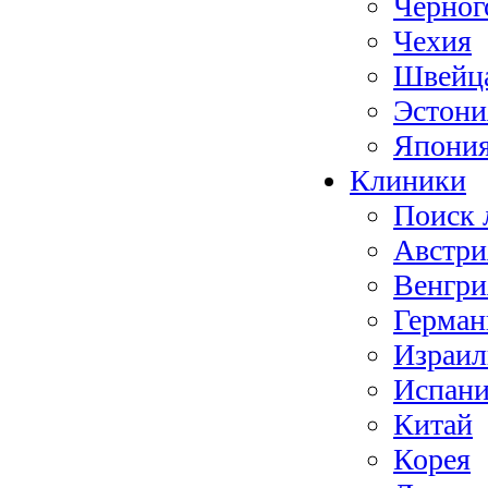
Черног
Чехия
Швейц
Эстони
Япони
Клиники
Поиск 
Австри
Венгри
Герман
Израил
Испан
Китай
Корея