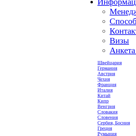
Информац
Менед
Способ
Контак
Визы
Анкета
Швейцария
Германия
Австрия
Чехия
Франция
Италия
Китай
Кипр
Венгрия
Словакия
Словения
Сербия, Босния
Греция
Румыния