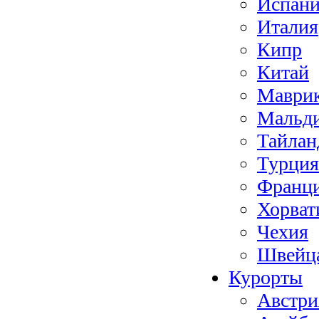
Испан
Италия
Кипр
Китай
Маври
Мальд
Тайлан
Турция
Франц
Хорват
Чехия
Швейц
Курорты
Австри