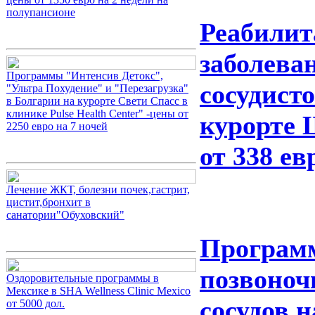
полупансионе
Реабилит
заболева
Программы "Интенсив Детокс",
сосудист
"Ультра Похудение" и "Перезагрузка"
в Болгарии на курорте Свети Спасс в
клинике Pulse Health Center" -цены от
курорте 
2250 евро на 7 ночей
от 338 ев
Лечение ЖКТ, болезни почек,гастрит,
цистит,бронхит в
санатории"Обуховский"
Программ
позвоноч
Оздоровительные программы в
Мексике в SHA Wellness Clinic Mexico
сосудов 
от 5000 дол.