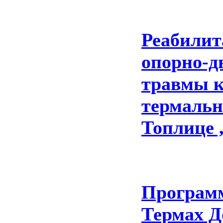
Реабилит
опорно-д
травмы к
термаль
Топлице ,
Программ
Термах Д