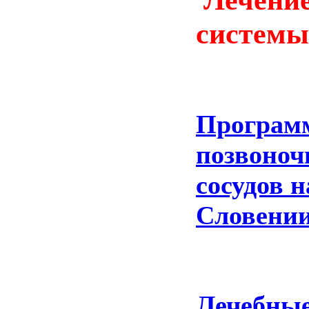
системы
Программ
позвоноч
сосудов 
Словени
Лечебные