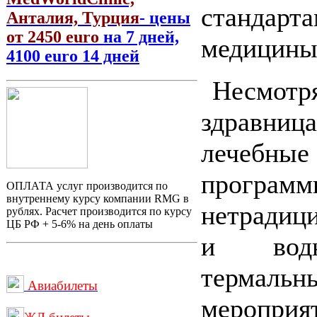
стандарт
Анталия, Турция
- цены
от 2450 euro
на 7 дней,
медици
4100 euro 14 дней
Несмотря
здравница
лечебные
прогр
ОПЛАТА услуг производится по
внутреннему курсу компании RMG в
нетрадиц
рублях. Расчет производится по курсу
ЦБ РФ + 5-6% на день оплаты
и водн
термальн
Авиабилеты
мероприят