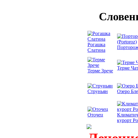
Словен
Рогашка
Порторож 
Слатина
Терме Ча
Терме Зрече
Струньян
Озеро Бл
Оточец
Климатич
курорт Ро