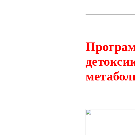
Програм
детокси
метабол