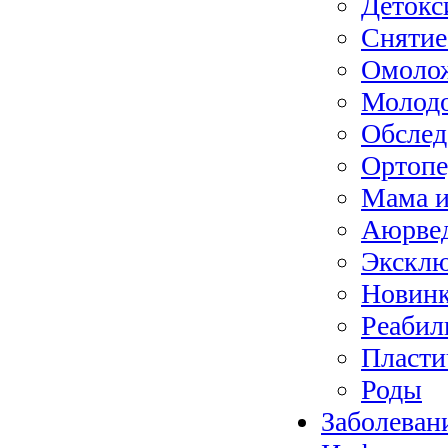
Детокс
Снятие
Омолож
Молодо
Обслед
Ортопе
Мама 
Аюрве
Экскл
Новин
Реабил
Пласти
Роды
Заболеван