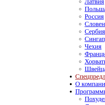
Латвия
Польш
Россия
Словен
Сербия
Сингап
Чехия
Франц
Хорват
Швейц
Спецпред
О компан
Программ
Похуде