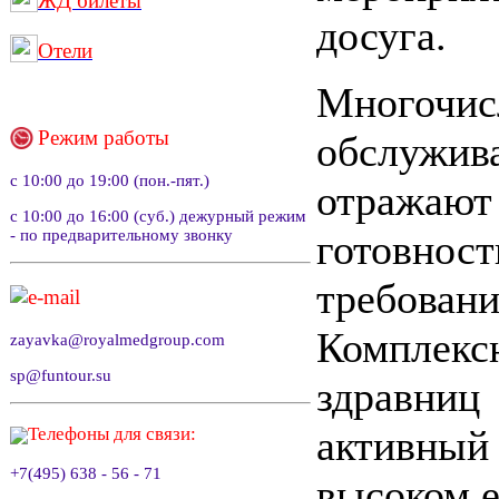
ЖД билеты
досуга.
Отели
Многочис
Режим работы
обслужив
с 10:00 до 19:00 (пон.-пят.)
отражаю
с 10:00 до 16:00 (суб.) дежурный режим
- по предварительному звонку
готовно
требова
e-mail
Компле
zayavka@royalmedgroup.com
sp@funtour.su
здравниц 
активный
Телефоны для связи:
+7(495) 638 - 56 - 71
высоком е