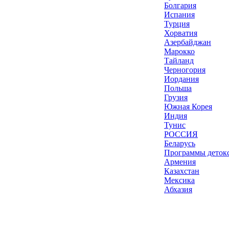
Болгария
Испания
Турция
Хорватия
Азербайджан
Марокко
Тайланд
Черногория
Иордания
Польша
Грузия
Южная Корея
Индия
Тунис
РОССИЯ
Беларусь
Программы деток
Армения
Казахстан
Мексика
Абхазия