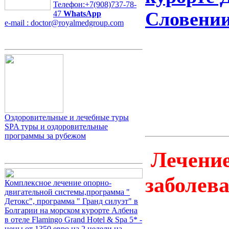
Телефон:+7(908)737-78-
Словени
47
WhatsApp
e-mail : doctor@royalmedgroup.com
Оздоровительные и лечебные туры
SPA туры и оздоровительные
программы за рубежом
Лечение
заболев
Комплексное лечение опорно-
двигательной системы,программа "
Детокс", программа " Гранд силуэт" в
Болгарии на морском курорте Албена
в отеле Flamingo Grand Hotel & Spa 5* -
цены от 1350 евро на 2 недели на