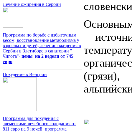
словенски
Лечение ожирения в Сербии
Основным
источн
Программа по борьбе с избыточным
весом, восстановление метаболизма у
взрослых и детей, лечение ожирения в
темпера
Сербии в Златиборе в санатории "
Чигота"-
цены на 2 недели от 745
органиче
евро
(грязи)
Похудение в Венгрии
альпийски
Программа для похудения с
элементами лечебного голодания от
811 евро на 9 ночей, программа