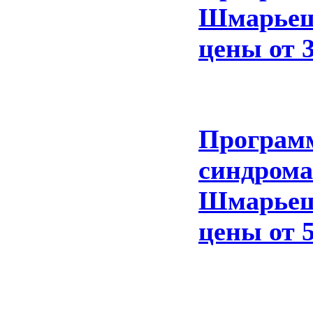
Шмарьешк
цены от 
Программ
синдрома
Шмарьешк
цены от 5