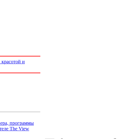
 красотой и
йера, программы
теле The View