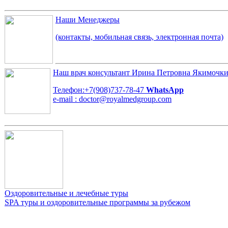
Наши Менеджеры
(контакты, мобильная связь, электронная почта)
Наш врач консультант
Ирина Петровна Якимочк
Телефон:+7(908)737-78-47
WhatsApp
e-mail : doctor@royalmedgroup.com
Оздоровительные и лечебные туры
SPA туры и оздоровительные программы за рубежом