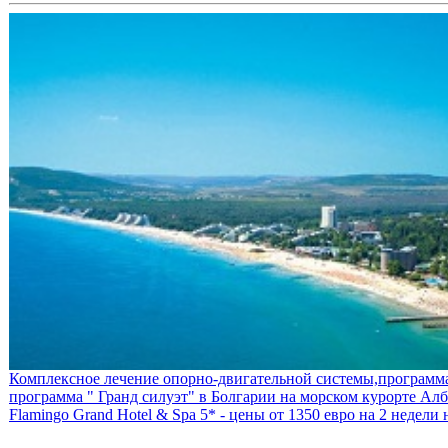
Комплексное лечение опорно-двигательной системы,программа
программа " Гранд силуэт" в Болгарии на морском курорте Алб
Flamingo Grand Hotel & Spa 5* - цены от 1350 евро на 2 недели