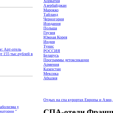
Хорватия
Азербайджан
Марокко
Тайланд
Черногория
Иордания
Польша
Грузия
Южная Корея
Индия
Тунис
: Арт-отель
РОССИЯ
т 155 тыс.рублей в
Беларусь
Программы детоксикации
Армения
Казахстан
Мексика
Абхазия
Отдых на спа курортах Европы и Азии, 
аболизма у
СПА-отели Франц
анатории "