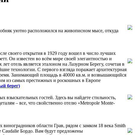
собняк уютно расположился на живописном мысе, откуда
осле своего открытия в 1929 году вошел в число лучших
тт. Он известен во всём мире своей элегантностью и
лет отель является эталоном на Лазурном Берегу, сочетая в
ейшие технологии. С первого взгляда поражает архитектурная
 время. Занимающий площадь в 40000 кв.м. и возвышающийся
дним из самых престижных и роскошных в Европе
ый берег)
ых взыскательных гостей. Здесь вы найдете стильность,
еталям – все, что свойственно отелю «Metropole Monte-
виноградников области Грав, рядом с замком 18 века Smith
de Caudalie Бордо. Вам будут предложены