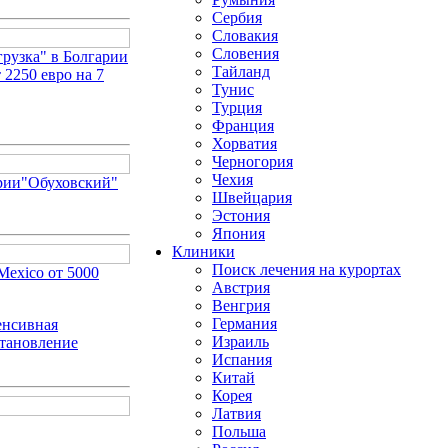
Сербия
Словакия
Словения
рузка" в Болгарии
Тайланд
 2250 евро на 7
Тунис
Турция
Франция
Хорватия
Черногория
Чехия
ории"Обуховский"
Швейцария
Эстония
Япония
Клиники
Поиск лечения на курортах
Mexico от 5000
Австрия
Венгрия
Германия
енсивная
Израиль
становление
Испания
Китай
Корея
Латвия
Польша