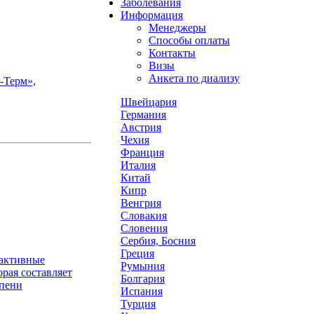
Заболевания
Информация
Менеджеры
Способы оплаты
Контакты
Визы
Анкета по диализу
-Терм»,
Швейцария
Германия
Австрия
Чехия
Франция
Италия
Китай
Кипр
Венгрия
Словакия
Словения
Сербия, Босния
Греция
оактивные
Румыния
рая составляет
Болгария
епени
Испания
Турция