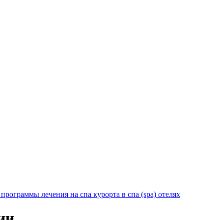
программы лечения на спа курорта в спа (spa) отелях
ии