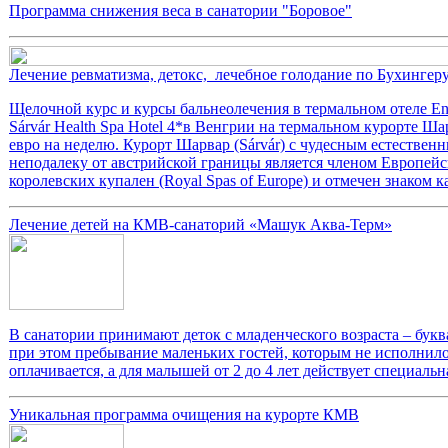
Программа снижения веса в санатории "Боровое"
Лечение ревматизма, детокс, лечебное голодание по Бухингер
Щелочной курс и курсы бальнеолечения в термальном отеле En
Sárvár Health Spa Hotel 4*в Венгрии на термальном курорте Ша
евро на неделю. Курорт Шарвар (Sárvár) с чудесным естествен
неподалеку от австрийской границы является членом Европей
королевских купален (Royal Spas of Europe) и отмечен знаком к
Лечение детей на КМВ-санаторий «Машук Аква-Терм»
В санатории принимают деток с младенческого возраста – букв
при этом пребывание маленьких гостей, которым не исполнилос
оплачивается, а для малышей от 2 до 4 лет действует специальна
Уникальная программа очищения на курорте КМВ