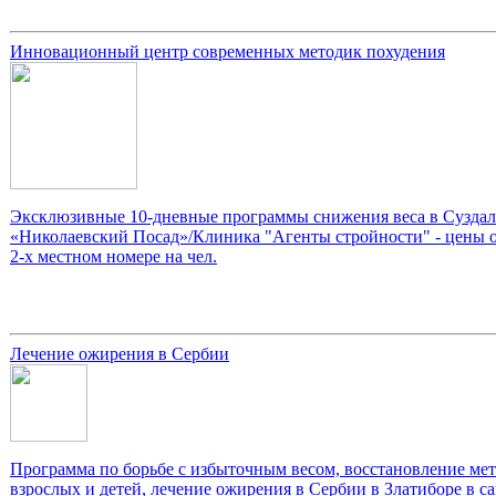
Инновационный центр современных методик похудения
Эксклюзивные 10-дневные программы снижения веса в Суздале
«Николаевский Посад»/Клиника "Агенты стройности" - цены о
2-х местном номере на чел.
Лечение ожирения в Сербии
Программа по борьбе с избыточным весом, восстановление мет
взрослых и детей, лечение ожирения в Сербии в Златиборе в с