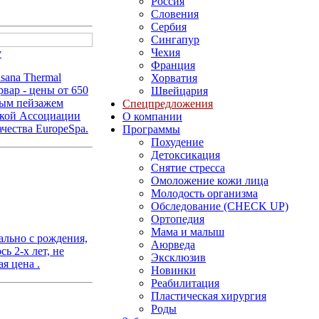
Россия
Словения
Сербия
Сингапур
Чехия
у
Франция
sana Thermal
Хорватия
рвар - цены от 650
Швейцария
ным пейзажем
Спецпредложения
ской Ассоциации
О компании
ачества EuropeSpa.
Программы
Похудение
Детоксикация
Снятие стресса
Омоложение кожи лица
Молодость организма
Обследование (CHECK UP)
Ортопедия
Мама и малыш
ально с рождения,
Аюрведа
ь 2-х лет, не
Эксклюзив
я цена .
Новинки
Реабилитация
Пластическая хирургия
Роды