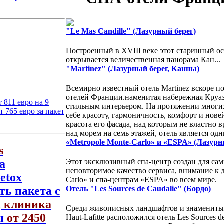
"Le Mas Candille" (Лазурный берег)
Построенный в XVIII веке этот старинный о
открывается величественная панорама Кан...
"Martinez" (Лазурный берег, Канны)
Всемирно известный отель Martinez вскоре п
отелей Франции.наменитая набережная Круазе
 811 евро на 9
стильным интерьером. На протяжении многих 
 765 евро за пакет
себе красоту, гармоничность, комфорт и нов
красота его фасада, над которым не властно
над морем на семь этажей, отель является о
«Metropole Monte-Carlo» и «ESPA» (Лазурн
s
а
Этот эксклюзивный спа-центр создан для сам
неповторимое качество сервиса, внимание к д
etox
Carlo» и спа-центрам «ESPA» во всем мире.
ть пакета с
Отель "Les Sources de Caudalie" (Бордо)
,
клиника
Среди живописных ландшафтов и знаменитых 
ны
от 2450
Haut-Lafitte расположился отель Les Sources 