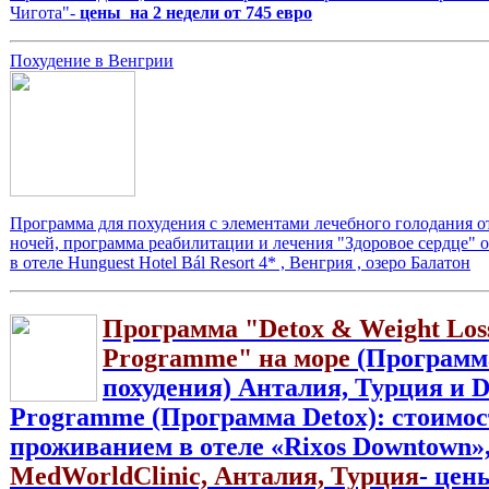
Чигота"-
цены на 2 недели от 745 евро
Похудение в Венгрии
Программа для похудения с элементами лечебного голодания от
ночей, программа реабилитации и лечения "Здоровое сердце" от
в отеле Hunguest Hotel Bál Resort 4* , Венгрия , озеро Балатон
Программа "Detox & Weight Los
Programme" на море
(Программ
похудения) Анталия, Турция и D
Programme (Программа Detox): стоимос
проживанием в отеле «Rixos Downtown»
MedWorldClinic, Анталия, Турция
- це