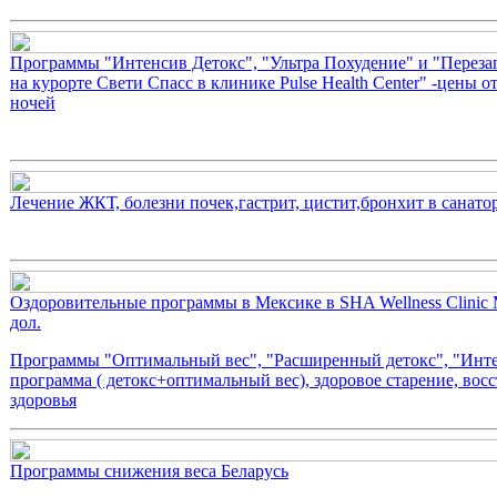
Программы "Интенсив Детокс", "Ультра Похудение" и "Перезаг
на курорте Свети Спасс в клинике Pulse Health Center" -цены от
ночей
Лечение ЖКТ, болезни почек,гастрит, цистит,бронхит в санат
Оздоровительные программы в Мексике в SHA Wellness Clinic 
дол.
Программы "Оптимальный вес", "Расширенный детокс", "Инт
программа ( детокс+оптимальный вес), здоровое старение, вос
здоровья
Программы снижения веса Беларусь