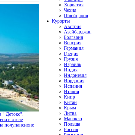
Хорватия
Чехия
Швейцария
Курорты
Австрия
Азейбарджан
Болгария
Венгрия
Германия
Греция
Грузия
Израиль
Индия
Индонезия
Иордания
Испания
Италия
Кипр
Китай
Крым
Литва
 " Детокс",
Марокко
ена в отеле
Польша
 на полупансионе
Россия
Румыния