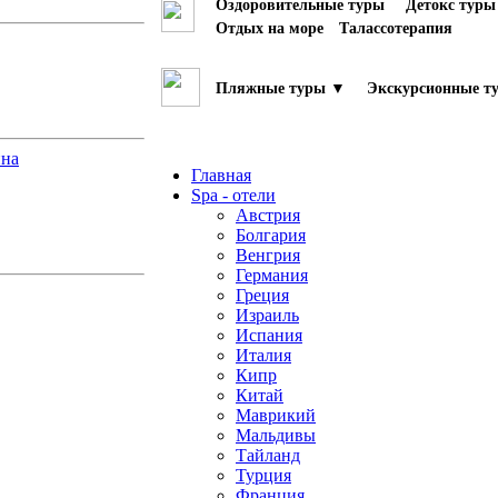
Оздоровительные туры
Детокс туры
Отдых на море
Талассотерапия
Пляжные туры ▼
Экскурсионные т
ина
Главная
Spa - отели
Австрия
Болгария
Венгрия
Германия
Греция
Израиль
Испания
Италия
Кипр
Китай
Маврикий
Мальдивы
Тайланд
Турция
Франция