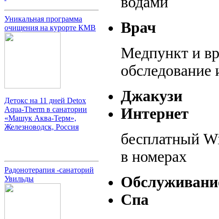
водами
Уникальная программа
Врач
очищения на курорте КМВ
Медпункт и вр
обследование 
Джакузи
Детокс на 11 дней Detox
Интернет
Aqua-Therm в санатории
«Машук Аква-Терм»,
Железноводск, Россия
бесплатный Wi
в номерах
Радонотерапия -санаторий
Обслуживани
Увильды
Спа