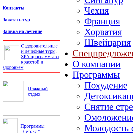
Чехия
Контакты
Франция
Заказать тур
Хорватия
Заявка на лечение
Швейцария
Оздоровительные
Спецпредложе
и лечебные туры,
SPA программы за
О компании
красотой и
здоровьем
Программы
Похудение
Пляжный
Детоксикац
отдых
Снятие стре
Омоложение
Молодость 
Программы
"Детокс "