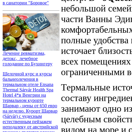
в санатории "Боровое"
небольшой семей
части Ванны Эдип
комфортабельных
полные удобства 
источает близость
Лечение ревматизма,
детокс, лечебное
всех помещениях 
голодание по Бухингеру
ограниченными в
Щелочной курс и курсы
бальнеолечения в
термальном отеле Ensana
Термальные исто
Thermal Sárvár Health Spa
Hotel 4*в Венгрии на
составу ингредие
термальном курорте
Шарвар - цены от 650 евро
занимают одно из
на неделю. Курорт Шарвар
(Sárvár) с чудесным
целебным свойств
естественным пейзажем
неподалеку от австрийской
видом на море и 