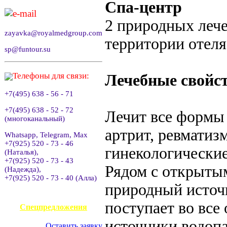
Спа-центр
e-mail
2 природных леч
zayavka@royalmedgroup.com
территории отеля,
sp@funtour.su
Телефоны для связи:
Лечебные свойс
+7(495) 638 - 56 - 71
+7(495) 638 - 52 - 72
Лечит все формы 
(многоканальный)
артрит, ревматиз
Whatsapp, Telegram, Max
+7(925) 520 - 73 - 46
гинекологические
(Наталья),
+7(925) 520 - 73 - 43
Рядом с открыты
(Надежда),
+7(925) 520 - 73 - 40 (Алла)
природный источн
АВИАКАССА
поступает во все
Спецпредложения
источники водопа
Оставить заявку