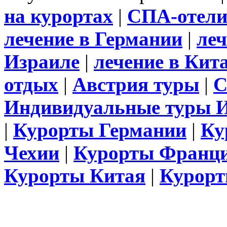
на курортах
|
СПА-отел
лечение в Германии
|
леч
Израиле
|
лечение в Кит
отдых
|
Австрия туры
|
С
Индивидуальные туры 
|
Курорты Германии
|
Ку
Чехии
|
Курорты Франц
Курорты Китая
|
Курорт