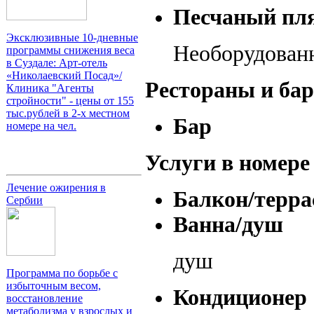
Песчаный пл
Эксклюзивные 10-дневные
Необорудованн
программы снижения веса
в Суздале: Арт-отель
«Николаевский Посад»/
Рестораны и ба
Клиника "Агенты
стройности" - цены от 155
тыс.рублей в 2-х местном
Бар
номере на чел.
Услуги в номере
Лечение ожирения в
Балкон/терра
Сербии
Ванна/душ
душ
Программа по борьбе с
избыточным весом,
Кондиционер
восстановление
метаболизма у взрослых и