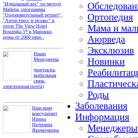
Обследова
"Идеальный вес" по методу
Майера, программы
Ортопедия
"Оздоровительный ретрит",
"Антистресс и релакс" в
Мама и ма
отеле The View Hotel
Bouznika 5* в Марокко-
Аюрведа
цены от 2000 евро .
Эксклюзив
Наши
Новинки
Менеджеры
Реабилитац
(контакты,
мобильная
Пластическ
связь,
электронная почта)
Роды
Заболевания
Наш врач
консультант
Информация
Ирина
Петровна
Менеджеры
Якимочкина