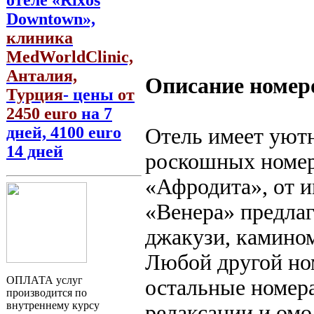
отеле «Rixos
Downtown»,
клиника
MedWorldClinic,
Анталия,
Описание номер
Турция
- цены
от
2450 euro
на 7
дней, 4100 euro
Отель имеет уютн
14 дней
роскошных номер
«Афродита», от и
«Венера» предлаг
джакузи, камином
Любой другой но
ОПЛАТА услуг
остальные номера
производится по
внутреннему курсу
релаксации и ом