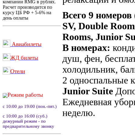
компании RMG в рублях.
Расчет производится по
Всего 9 номеров 
курсу ЦБ РФ + 5-6% на
день оплаты
SV, Double Rooms
Rooms, Junior Su
Авиабилеты
В номерах:
конди
душ, фен, беспла
ЖД билеты
холодильник, бал
Отели
2 односпальные к
Junior Suite
Допо
Режим работы
Ежедневная уборк
с 10:00 до 19:00 (пон.-пят.)
неделю.
с 10:00 до 16:00 (суб.)
дежурный режим - по
предварительному звонку