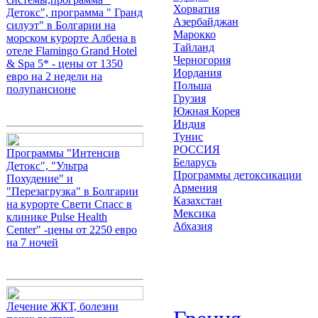
Хорватия
Детокс", программа " Гранд
Азербайджан
силуэт" в Болгарии на
Марокко
морском курорте Албена в
Тайланд
отеле Flamingo Grand Hotel
Черногория
& Spa 5* - цены от 1350
Иордания
евро на 2 недели на
Польша
полупансионе
Грузия
Южная Корея
Индия
Тунис
РОССИЯ
Программы "Интенсив
Беларусь
Детокс", "Ультра
Программы детоксикации
Похудение" и
Армения
"Перезагрузка" в Болгарии
Казахстан
на курорте Свети Спасс в
Мексика
клинике Pulse Health
Абхазия
Center" -цены от 2250 евро
на 7 ночей
Лечение ЖКТ, болезни