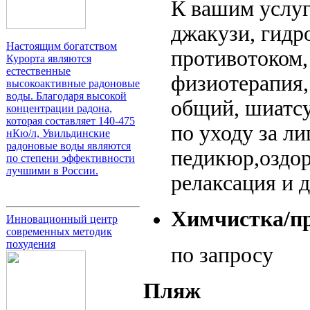
К вашим услуг
джакузи, гидр
Настоящим богатством
противотоком,
Курорта являются
естественные
физиотерапия,
высокоактивные радоновые
воды. Благодаря высокой
общий, шиатсу
концентрации радона,
которая составляет 140-475
по уходу за л
нКю/л, Увильдинские
радоновые воды являются
педикюр,оздор
по степени эффективности
лучшими в России.
релаксация и д
Химчистка/п
Инновационный центр
современных методик
похудения
по запросу
Пляж