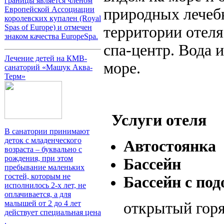
границы является членом
Европейской Ассоциации
природных лечеб
королевских купален (Royal
Spas of Europe) и отмечен
территории отеля
знаком качества EuropeSpa.
спа-центр. Вода 
Лечение детей на КМВ-
море.
санаторий «Машук Аква-
Терм»
Услуги отеля
В санатории принимают
деток с младенческого
Автостоянка
возраста – буквально с
рождения, при этом
Бассейн
пребывание маленьких
гостей, которым не
Бассейн с по
исполнилось 2-х лет, не
оплачивается, а для
малышей от 2 до 4 лет
открытый горя
действует специальная цена
.