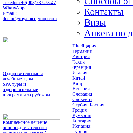
Способы оп
Телефон:+7(908)737-78-47
WhatsApp
Контакты
e-mail :
doctor@royalmedgroup.com
Визы
Анкета по 
Швейцария
Германия
Австрия
Чехия
Франция
Италия
Оздоровительные и
Китай
лечебные туры
Кипр
SPA туры и
Венгрия
оздоровительные
Словакия
программы за рубежом
Словения
Сербия, Босния
Греция
Румыния
Болгария
Комплексное лечение
Испания
опорно-двигательной
Турция
системы,программа "