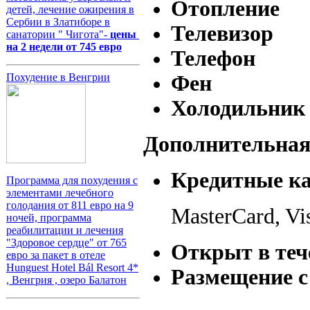
Отопление
детей, лечение ожирения в
Сербии в Златиборе в
Телевизор
санатории " Чигота"-
цены
на 2 недели от 745 евро
Телефон
Фен
Похудение в Венгрии
Холодильник
Дополнительна
Кредитные к
Программа для похудения с
элементами лечебного
голодания от 811 евро на 9
MasterCard, Vi
ночей, программа
реабилитации и лечения
"Здоровое сердце" от 765
Открыт в тече
евро за пакет в отеле
Hunguest Hotel Bál Resort 4*
Размещение 
, Венгрия , озеро Балатон