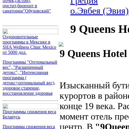
Греция
почек,гастрит,
цистит,бронхит в
о.Эвбея (Эвия)
санатории"Обуховский"
9 Queens Ho
Оздоровительные
программы в Мексике в
SHA Wellness Clinic Mexico
9 Queens Hote
от 5000 дол.
Программы "Оптимальный
вес", "Расширенный
детокс", "Интенсивная
программа (
Изысканный бути
детокс+оптимальный вес),
здоровое старение,
курортов в район
восстановление здоровья
конце 19 века. Р
Программы снижения веса
момент отель пре
Беларусь
центр. В
"9Quee
Программа снижения веса