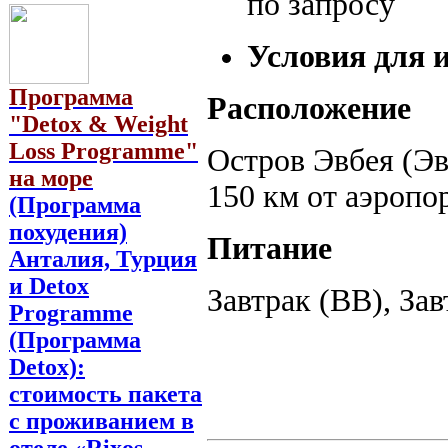
по запросу
Условия для 
Программа
Расположение
"Detox & Weight
Loss Programme"
Остров Эвбея (Эви
на море
150 км от аэропо
(Программа
похудения)
Питание
Анталия, Турция
и Detox
Завтрак (BB), За
Programme
(Программа
Detox):
стоимость пакета
с проживанием в