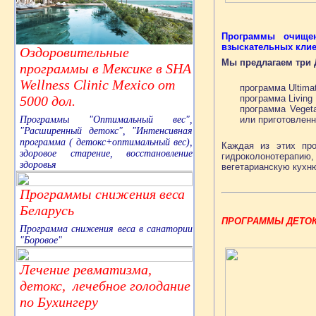
Программы очищен
взыскательных клие
Оздоровительные
Мы предлагаем три 
программы в Мексике в SHA
Wellness Clinic Mexico от
программа Ultima
5000 дол.
программа Living
программа Vegeta
Программы "Оптимальный вес",
или приготовлен
"Расширенный детокс", "Интенсивная
программа ( детокс+оптимальный вес),
Каждая из этих про
здоровое старение, восстановление
гидроколонотерапию
здоровья
вегетарианскую кухню
Программы снижения веса
Беларусь
ПРОГРАММЫ ДЕТОКС в
Программа снижения веса в санатории
"Боровое"
Лечение ревматизма,
детокс, лечебное голодание
по Бухингеру