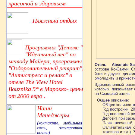
красотой и здоровьем
Пляжный отдых
Программы "Детокс "
"Идеальный вес" по
методу Майера, программы
Отель Absolute Sa
"Оздоровительный ретрит",
острове Ко-Самуи. 
йоги и других динам
"Антистресс и релакс" в
омолодить и принест
отеле The View Hotel
Вдохновленный ошел
Bouznika 5* в Марокко- цены
которых показывает 
на Сиамский залив .
от 2000 евро .
Общее описание:
Общее количеств
Наши
Год постройки: 2
Год последней ре
Менеджеры
Депозит при засе
Пляж: песчаный, 
(контакты, мобильная
Отличительная о
связь, электронная
токсинов и т.д.)
почта)