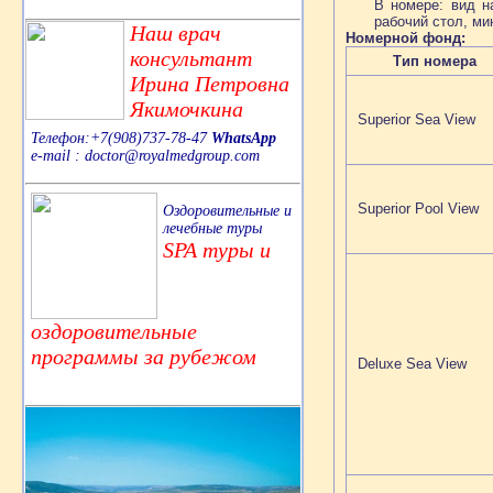
В номере: вид н
рабочий стол, мин
Наш врач
Номерной фонд:
консультант
Тип номера
Ирина Петровна
Якимочкина
Superior Sea View
Телефон:+7(908)737-78-47
WhatsApp
e-mail : doctor@royalmedgroup.com
Superior Pool View
Оздоровительные и
лечебные туры
SPA туры и
оздоровительные
программы за рубежом
Deluxe Sea View