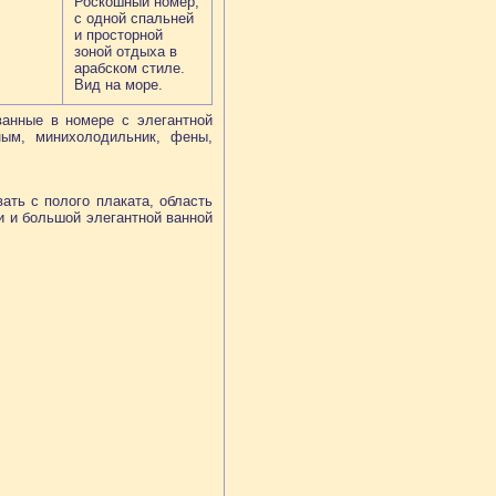
Роскошный номер,
с одной спальней
и просторной
зоной отдыха в
арабском стиле.
Вид на море.
ванные в номере с элегантной
ным, минихолодильник, фены,
ть с полого плаката, область
и и большой элегантной ванной