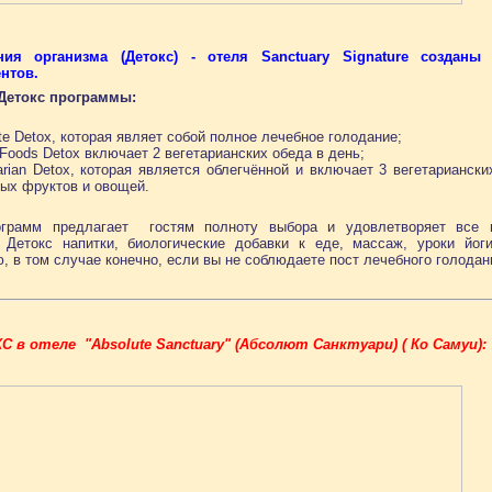
ия организма (Детокс) - отеля Sanctuary Signature создан
нтов.
Детокс программы:
te Detox, которая являет собой полное лечебное голодание;
 Foods Detox включает 2 вегетарианских обеда в день;
rian Detox, которая является облегчённой и включает 3 вегетариански
ных фруктов и овощей.
грамм предлагает гостям полноту выбора и удовлетворяет все п
, Детокс напитки, биологические добавки к еде, массаж, уроки йо
, в том случае конечно, если вы не соблюдаете пост лечебного голода
 отеле "Absolute Sanctuary" (Абсолют Санктуари) ( Ко Самуи):