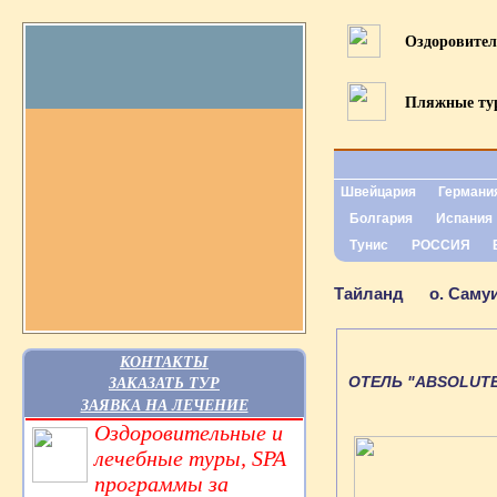
Оздоровите
Пляжные т
Швейцария
Германи
Болгария
Испания
Тунис
РОССИЯ
Тайланд
о. Саму
КОНТАКТЫ
ОТЕЛЬ "ABSOLUTE
ЗАКАЗАТЬ ТУР
ЗАЯВКА НА ЛЕЧЕНИЕ
Оздоровительные и
лечебные туры, SPA
программы за