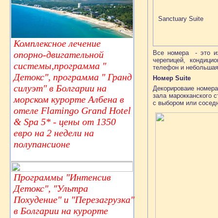
Sanctuary Suite
Комплексное лечение
Все номера - это и
опорно-двигательной
черепицей, кондици
системы,программа "
телефон и небольшая
Детокс", программа " Гранд
Номер Suite
силуэт" в Болгарии на
Декорироваие номера
зала марокканского 
морском курорте Албена в
с выбором или соседн
отеле Flamingo Grand Hotel
& Spa 5* - цены от 1350
евро на 2 недели на
полупансионе
Программы "Интенсив
Детокс", "Ультра
Похудение" и "Перезагрузка"
в Болгарии на курорте