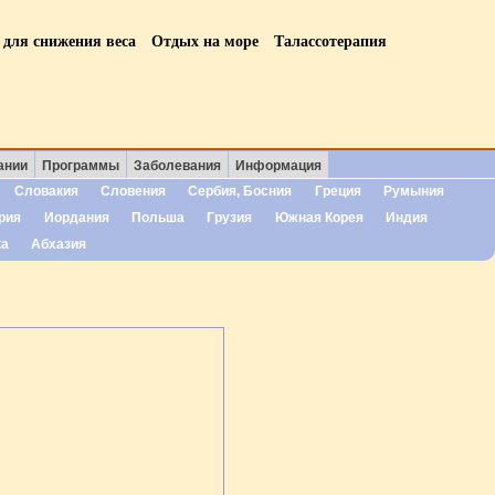
 для снижения веса
Отдых на море
Талассотерапия
ании
Программы
Заболевания
Информация
Словакия
Словения
Сербия, Босния
Греция
Румыния
рия
Иордания
Польша
Грузия
Южная Корея
Индия
ка
Абхазия