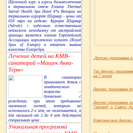
Щелочной курс и курсы бальнеолечения
в термальном отеле Ensana Thermal
Sárvár Health Spa Hotel 4*в Венгрии на
термальном курорте Шарвар - цены от
650 евро на неделю. Курорт Шарвар
(Sárvár) с чудесным естественным
пейзажем неподалеку от австрийской
границы является членом Европейской
Ассоциации королевских купален (Royal
Spas of Europe) и отмечен знаком
качества EuropeSpa.
Лечение детей на КМВ-
Детокс-программа в о
санаторий «Машук Аква-
Терм»
Три детокс программы
на 7 ночей
В санатории
принимают деток с
младенческого
Детокс программа для
возраста –
буквально с
рождения, при этом пребывание
Детокс-программа хе
маленьких гостей, которым не
Тайланд, о. Самуи, А
исполнилось 2-х лет, не оплачивается, а
для малышей от 2 до 4 лет действует
специальная цена .
Комплексные детокс-п
Уникальная программа