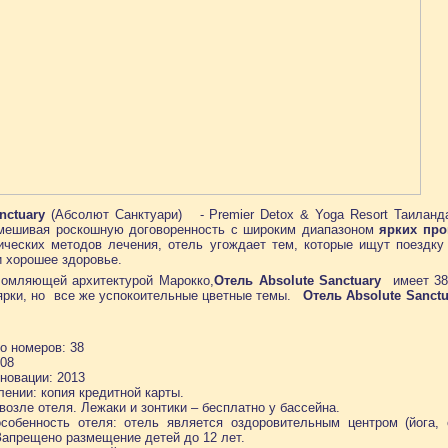
nctuary
(Абсолют Санктуари) - Premier Detox & Yoga Resort Таиланд
Смешивая роскошную договоренность с широким диапазоном
ярких про
ических методов лечения, отель угождает тем, которые ищут поездку
и хорошее здоровье.
омляющей архитектурой Марокко,
Отель Absolute Sanctuary
имеет 38 
ярки, но все же успокоительные цветные темы.
Отель Absolute Sanctu
о номеров: 38
008
новации: 2013
лении: копия кредитной карты.
возле отеля. Лежаки и зонтики – бесплатно у бассейна.
собенность отеля: отель является оздоровительным центром (йога,
. Запрещено размещение детей до 12 лет.