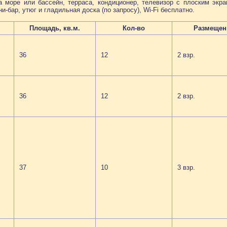
а море или бассейн, терраса, кондиционер, телевизор с плоским экр
и-бар, утюг и гладильная доска (по запросу), Wi-Fi бесплатно.
Площадь, кв.м.
Кол-во
Размещен
36
12
2 взр.
36
12
2 взр.
37
10
3 взр.