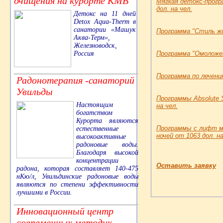
очищения на курорте КМВ
Мягкая детокс-програ
дол. на чел.
Детокс на 11 дней
Detox Aqua-Therm в
санатории «Машук
Программа "Стиль жиз
Аква-Терм»,
Железноводск,
Россия
Программа "Омоложени
Программа по лечению
Радонотерапия -санаторий
Увильды
Программы Absolute S
Настоящим
на чел.
богатством
Курорта являются
Программы с лифт мас
естественные
ночей от 1063 дол. на
высокоактивные
радоновые воды.
Благодаря высокой
концентрации
Оставить заявку
радона, которая составляет 140-475
нКю/л, Увильдинские радоновые воды
являются по степени эффективности
лучшими в России.
Инновационный центр
современных методик