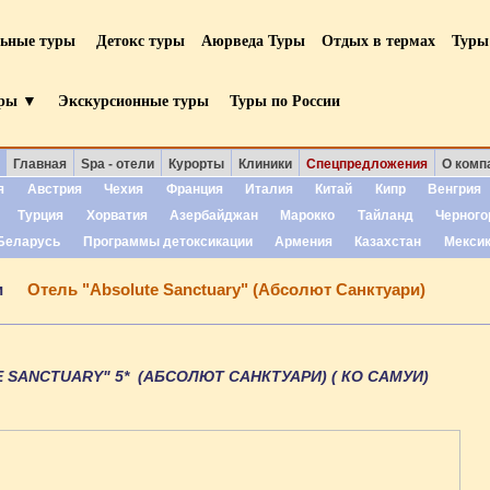
льные туры
Детокс туры
Аюрведа Туры
Отдых в термах
Туры
уры ▼
Экскурсионные туры
Туры по России
Главная
Spa - отели
Курорты
Клиники
Спецпредложения
О комп
я
Австрия
Чехия
Франция
Италия
Китай
Кипр
Венгрия
Турция
Хорватия
Азербайджан
Марокко
Тайланд
Черного
Беларусь
Программы детоксикации
Армения
Казахстан
Мекси
и
Отель "Absolute Sanctuary" (Абсолют Санктуари)
 SANCTUARY" 5* (АБСОЛЮТ САНКТУАРИ) ( КО САМУИ)