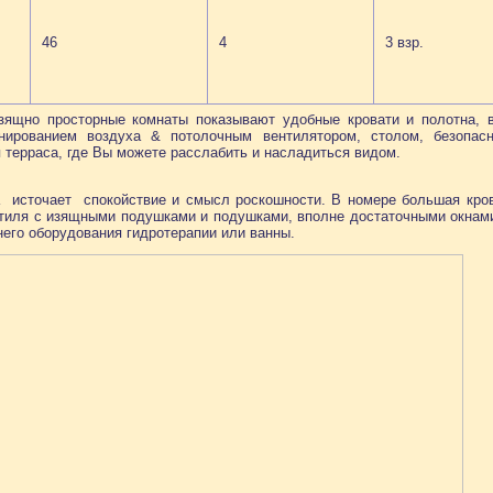
46
4
3 взр.
зящно просторные комнаты показывают удобные кровати и полотна, 
онированием воздуха & потолочным вентилятором, столом, безопас
 терраса, где Вы можете расслабить и насладиться видом.
 источает спокойствие и смысл роскошности. В номере большая крова
стиля с изящными подушками и подушками, вполне достаточными окнам
его оборудования гидротерапии или ванны.