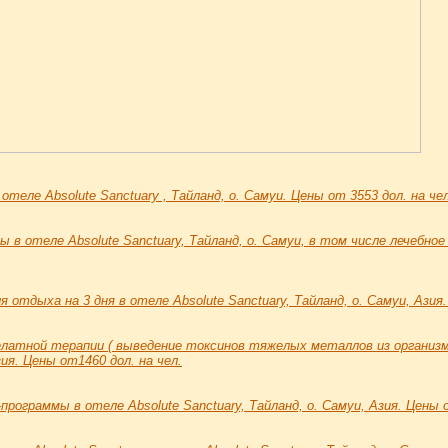
теле Absolute Sanctuary , Тайланд, о. Самуи. Цены от 3553 дол. на чел
 в отеле Absolute Sanctuary, Тайланд, о. Самуи, в том числе лечебное
 отдыха на 3 дня в отеле Absolute Sanctuary, Тайланд, о. Самуи, Азия
латной терапии ( выведение токсинов тяжелых металлов из организма)
зия. Цены от1460 дол. на чел.
рограммы в отеле Absolute Sanctuary, Тайланд, о. Самуи, Азия. Цены о