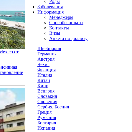
Роды
Заболевания
Информация
Менеджеры
Способы оплаты
Контакты
Визы
Анкета по диализу
Швейцария
Mexico от
Германия
Австрия
Чехия
енсивная
Франция
становление
Италия
Китай
Кипр
Венгрия
Словакия
Словения
Сербия, Босния
Греция
Румыния
Болгария
Испания