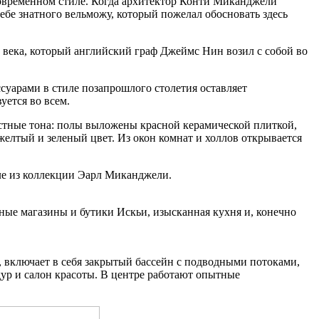
овременном стиле. Когда архитектор Конти Миканджели
себе знатного вельможу, который пожелал обосновать здесь
 века, который английский граф Джеймс Нин возил с собой во
суарами в стиле позапрошлого столетия оставляет
ется во всем.
стные тона: полы выложены красной керамической плиткой,
желтый и зеленый цвет. Из окон комнат и холлов открывается
иле из коллекции Эарл Миканджели.
ые магазины и бутики Искьи, изысканная кухня и, конечно
 включает в себя закрытый бассейн с подводными потоками,
ур и салон красоты. В центре работают опытные