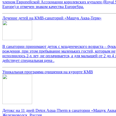
членом Европейской Ассоциации королевских купален (Royal S
Europe) и отмечен знаком качества EuropeSpa.
Лечение детей на КМВ-санаторий «Машук Аква-Терм»
В санатории принимают деток с младенческого возраста – букв
рождения, при этом пребывание маленьких гостей, которым не
исполнилось 2-х лет, не оплачивается, а для малышей от 2 до 4 
действует специальная цена .
Уникальная программа очищения на курорте КМВ
Детокс на 11 дней Detox Aqua-Therm в санатории «Машук Аква
Железноводск, Россия