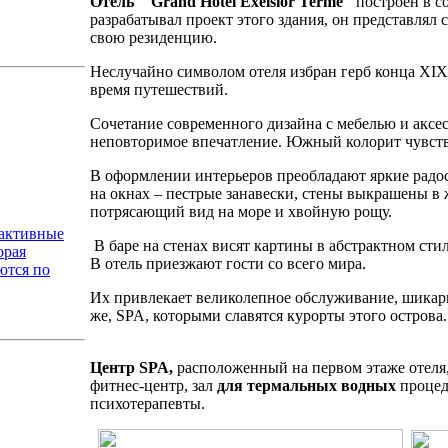
Отель "Grand Hotel Exelsior Terme"
построен в с
разрабатывал проект этого здания, он представлял 
свою резиденцию.
Неслучайно символом отеля избран герб конца XIX
время путешествий.
Сочетание современного дизайна с мебелью и аксес
неповторимое впечатление. Южный колорит чувству
В оформлении интерьеров преобладают яркие радо
на окнах – пестрые занавески, стены выкрашены в 
потрясающий вид на море и хвойную рощу.
оактивные
В баре на стенах висят картины в абстрактном ст
орая
В отель приезжают гости со всего мира.
ются по
Их привлекает великолепное обслуживание, шикарн
же, SPA, которыми славятся курорты этого острова.
Центр SPA,
расположенный на первом этаже отеля,
фитнес-центр, зал
для термальных водных
процед
психотерапевты.