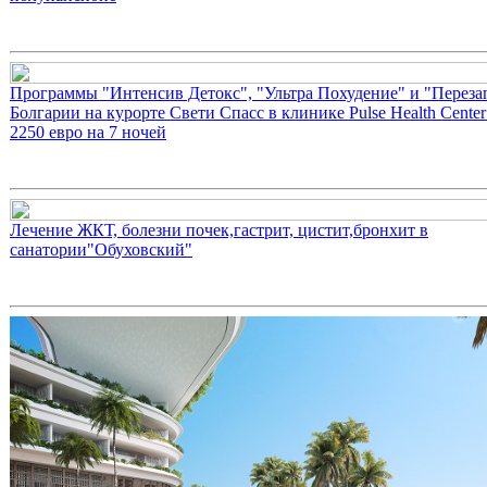
Программы "Интенсив Детокс", "Ультра Похудение" и "Перезаг
Болгарии на курорте Свети Спасс в клинике Pulse Health Center
2250 евро на 7 ночей
Лечение ЖКТ, болезни почек,гастрит, цистит,бронхит в
санатории"Обуховский"