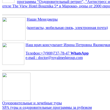
программы "Оздоровительный ретрит", "Антистресс и 
отеле The View Hotel Bouznika 5* в Марокко- цены от 2000 евро
Наши Менеджеры
(контакты, мобильная связь, электронная почта)
Наш врач консультант
Ирина Петровна Якимочк
Телефон:+7(908)737-78-47
WhatsApp
e-mail : doctor@royalmedgroup.com
Оздоровительные и лечебные туры
SPA туры и оздоровительные программы за рубежом