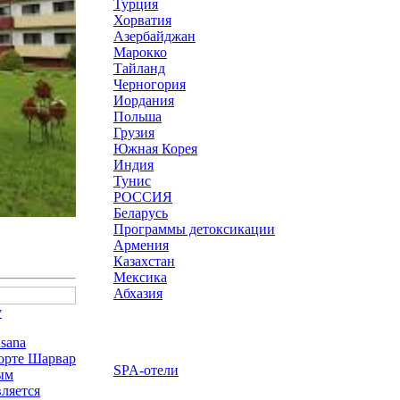
Турция
Хорватия
Азербайджан
Марокко
Тайланд
Черногория
Иордания
Польша
Грузия
Южная Корея
Индия
Тунис
РОССИЯ
Беларусь
Программы детоксикации
Армения
Казахстан
Мексика
Абхазия
у
sana
рорте Шарвар
SPA-отели
ным
ляется