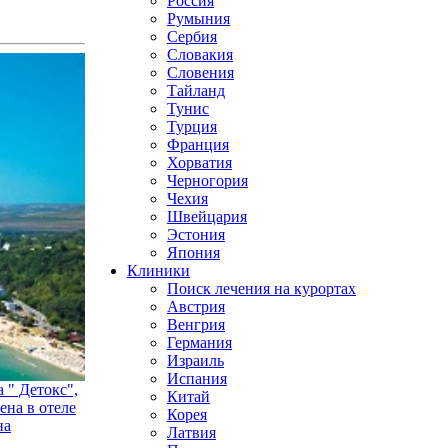
Россия
Румыния
Сербия
Словакия
Словения
Тайланд
Тунис
Турция
Франция
Хорватия
Черногория
Чехия
Швейцария
Эстония
Япония
Клиники
Поиск лечения на курортах
Австрия
Венгрия
Германия
Израиль
Испания
 " Детокс",
Китай
ена в отеле
Корея
на
Латвия