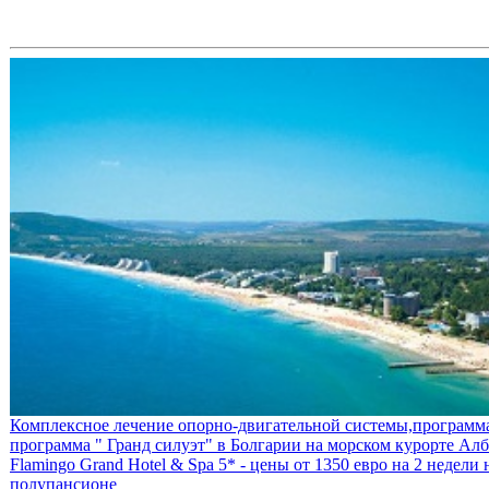
Комплексное лечение опорно-двигательной системы,программа
программа " Гранд силуэт" в Болгарии на морском курорте Алб
Flamingo Grand Hotel & Spa 5* - цены от 1350 евро на 2 недели 
полупансионе