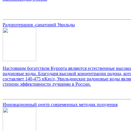
Радонотерапия -санаторий Увильды
Настоящим богатством Курорта являются естественные высок
радоновые воды. Благодаря высокой концентрации радона, кот
составляет 140-475 нКю/л, Увильдинские радоновые воды явля
степени эффективности лучшими в России.
Инновационный центр современных методик похудения