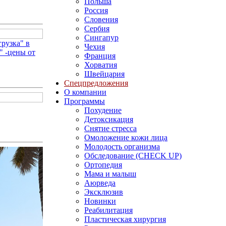
Польша
Россия
Словения
Сербия
Сингапур
рузка" в
Чехия
" -цены от
Франция
Хорватия
Швейцария
Спецпредложения
О компании
Программы
Похудение
Детоксикация
Снятие стресса
Омоложение кожи лица
Молодость организма
Обследование (CHECK UP)
Ортопедия
Мама и малыш
Аюрведа
Эксклюзив
Новинки
Реабилитация
Пластическая хирургия