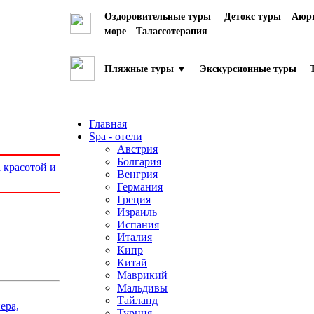
Оздоровительные туры
Детокс туры
Аюрв
море
Талассотерапия
Пляжные туры ▼
Экскурсионные туры
Главная
Spa - отели
Австрия
Болгария
 красотой и
Венгрия
Германия
Греция
Израиль
Испания
Италия
Кипр
Китай
Маврикий
Мальдивы
Тайланд
ера,
Турция