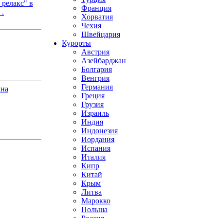
релакс" в
Франция
 .
Хорватия
Чехия
Швейцария
Курорты
Австрия
Азейбарджан
Болгария
Венгрия
Германия
ина
Греция
Грузия
Израиль
Индия
Индонезия
Иордания
Испания
Италия
Кипр
Китай
Крым
Литва
Марокко
Польша