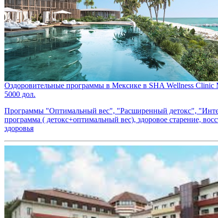
Оздоровительные программы в Мексике в SHA Wellness Clinic 
5000 дол.
Программы "Оптимальный вес", "Расширенный детокс", "Инт
программа ( детокс+оптимальный вес), здоровое старение, вос
здоровья