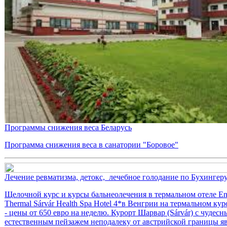
Программы снижения веса Беларусь
Программа снижения веса в санатории "Боровое"
Лечение ревматизма, детокс, лечебное голодание по Бухингер
Щелочной курс и курсы бальнеолечения в термальном отеле En
Thermal Sárvár Health Spa Hotel 4*в Венгрии на термальном ку
- цены от 650 евро на неделю. Курорт Шарвар (Sárvár) с чудес
естественным пейзажем неподалеку от австрийской границы яв