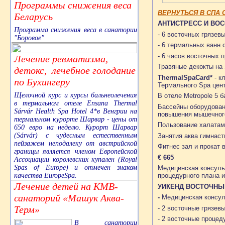
Программы снижения веса
ВЕРНУТЬСЯ В СПА 
Беларусь
АНТИСТРЕСС И ВОС
Программа снижения веса в санатории
- 6 восточных грязев
"Боровое"
- 6 термальных ванн
- 6 часов восточных 
Лечение ревматизма,
Травяные декокты на 
детокс, лечебное голодание
Thermal
Spa
Card
*
- к
по Бухингеру
Термального Spa цент
Щелочной курс и курсы бальнеолечения
В отеле Metropole 5 
в термальном отеле Ensana Thermal
Бассейны оборудован
Sárvár Health Spa Hotel 4*в Венгрии на
повышения мышечного
термальном курорте Шарвар - цены от
Пользование халатам
650 евро на неделю. Курорт Шарвар
(Sárvár) с чудесным естественным
Занятия аква гимнаст
пейзажем неподалеку от австрийской
Фитнес зал и прокат 
границы является членом Европейской
€ 665
Ассоциации королевских купален (Royal
Spas of Europe) и отмечен знаком
Медицинская консуль
качества EuropeSpa.
процедурного плана и
Лечение детей на КМВ-
УИКЕНД ВОСТОЧНЫЙ
санаторий «Машук Аква-
-
Медицинская консуль
Терм»
- 2 восточные грязев
- 2 восточные процеду
В санатории