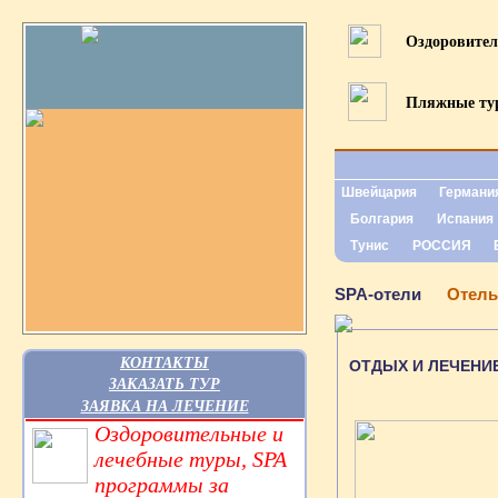
Оздоровите
Пляжные т
Швейцария
Германи
Болгария
Испания
Тунис
РОССИЯ
SPA-отели
Отель
КОНТАКТЫ
ОТДЫХ И ЛЕЧЕНИЕ
ЗАКАЗАТЬ ТУР
ЗАЯВКА НА ЛЕЧЕНИЕ
Оздоровительные и
лечебные туры, SPA
программы за