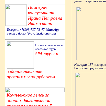
дома... в далеке от не
Наш врач
консультант
Ирина Петровна
Якимочкина
Телефон:+7(908)737-78-47
WhatsApp
e-mail : doctor@royalmedgroup.com
Оздоровительные и
лечебные туры
SPA туры и
Номера:
167 номеров 
Ресторан предоставля
оздоровительные
программы за рубежом
Комплексное лечение
опорно-двигательной
системы,программа "