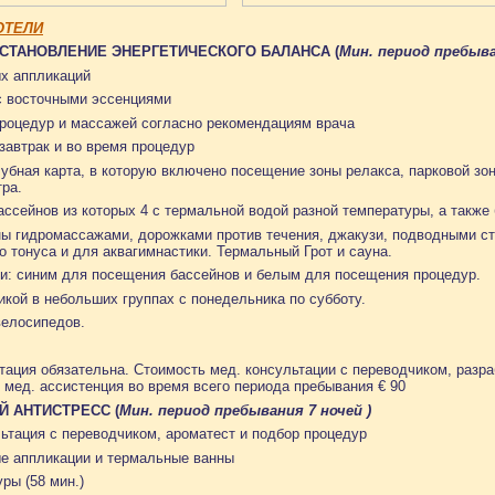
ОТЕЛИ
СТАНОВЛЕНИЕ ЭНЕРГЕТИЧЕСКОГО БАЛАНСА (
Мин. период пребыва
ых аппликаций
 с восточными эссенциями
процедур и массажей согласно рекомендациям врача
завтрак и во время процедур
лубная карта, в которую включено посещение зоны релакса, парковой зо
ра.
бассейнов из которых 4 с термальной водой разной температуры, а также
ы гидромассажами, дорожками против течения, джакузи, подводными 
 тонуса и для аквагимнастики. Термальный Грот и сауна.
и: синим для посещения бассейнов и белым для посещения процедур.
икой в небольших группах с понедельника по субботу.
велосипедов.
тация обязательна. Стоимость мед. консультации с переводчиком, разр
 мед. ассистенция во время всего периода пребывания € 90
 АНТИСТРЕСС (
Мин. период пребывания 7 ночей )
тация с переводчиком, ароматест и подбор процедур
ые аппликации и термальные ванны
ры (58 мин.)