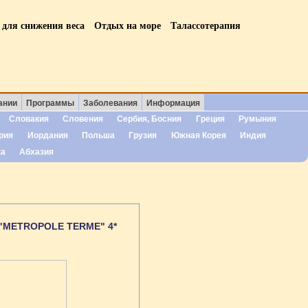
 для снижения веса
Отдых на море
Талассотерапия
ании
Программы
Заболевания
Информация
Словакия
Словения
Сербия, Босния
Греция
Румыния
рия
Иордания
Польша
Грузия
Южная Корея
Индия
ка
Абхазия
"METROPOLE TERME" 4*