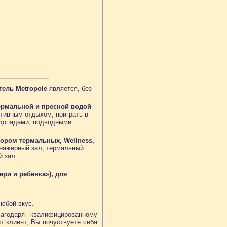
тель Metropole
является, без
термальной и пресной водой
ктивным отдыхом, поиграть в
водопадами, подводными
ором термальных, Wellness,
енажерный зал, термальный
й зал.
ри и ребенка»), для
любой вкус.
годаря квалифицированному
ит клиент, Вы почуствуете себя