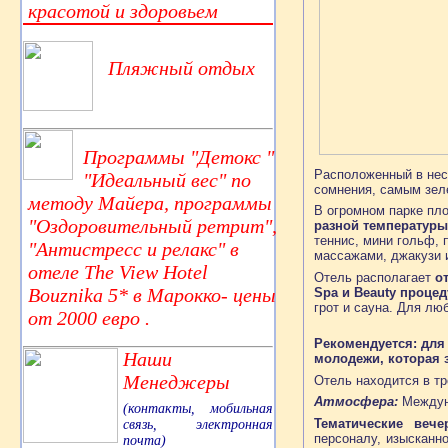
красотой и здоровьем
Пляжный отдых
Программы "Детокс "
Расположенный в нес
"Идеальный вес" по
сомнения, самым зел
методу Майера, программы
В огромном парке п
"Оздоровительный ретрит",
разной температуры
теннис, мини гольф, 
"Антистресс и релакс" в
массажами, джакузи 
отеле The View Hotel
Отель располагает
о
Bouznika 5* в Марокко- цены
Spa и Beauty проце
грот и сауна. Для лю
от 2000 евро .
Рекомендуется: для
Наши
молодежи, которая з
Менеджеры
Отель находится в тр
Атмосфера:
Междуна
(контакты, мобильная
Тематические вече
связь, электронная
персоналу, изысканно
почта)