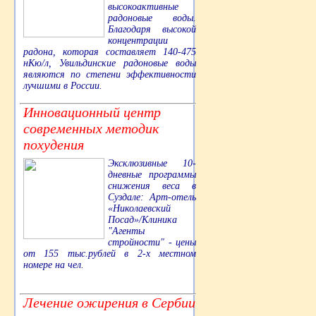
высокоактивные
радоновые воды.
Благодаря высокой
концентрации
радона, которая составляет 140-475
нКю/л, Увильдинские радоновые воды
являются по степени эффективности
лучшими в России.
Инновационный центр
современных методик
похудения
Эксклюзивные 10-
дневные программы
снижения веса в
Суздале: Арт-отель
«Николаевский
Посад»/Клиника
"Агенты
стройности" - цены
от 155 тыс.рублей в 2-х местном
номере на чел.
Лечение ожирения в Сербии