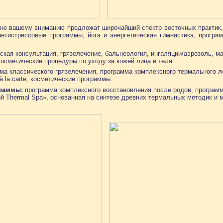
не вашему вниманию предложат широчайший спектр восточных практик,
антистрессовые программы, йога и энергетическая гимнастика, програ
кая консультация, грязелечение, бальнеология, ингаляции/аэрозоль, м
косметические процедуры по уходу за кожей лица и тела.
а классического грязелечения, программа комплексного термального л
à la carte, косметические программы.
раммы:
программа комплексного восстановления после родов, программ
й Thermal Spa», основанная на синтезе древних термальных методик и 