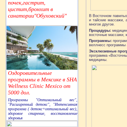
почек,гастрит,
цистит,бронхит в
санатории"Обуховский"
В Восточном павильо
и тайские массажи, 
многое другое.
Процедуры:
медицинс
восточные массажи, 
Программы:
программ
веллнесс программы 
Эксклюзивные прог
программа «Восточны
медицины.
Оздоровительные
программы в Мексике в SHA
Wellness Clinic Mexico от
5000 дол.
Программы "Оптимальный вес",
"Расширенный детокс", "Интенсивная
программа ( детокс+оптимальный вес),
здоровое старение, восстановление
здоровья