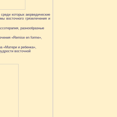
 среди которых аюрведические
ммы восточного грязелечения и
ассотерапия, разнообразные
ечения «Remise en forme»,
а «Матери и ребенка»,
мудрости восточной