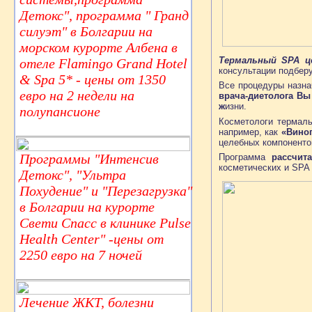
Детокс", программа " Гранд
силуэт" в Болгарии на
морском курорте Албена в
Термальный SPA ц
отеле Flamingo Grand Hotel
консультации подбер
& Spa 5* - цены от 1350
Все процедуры назна
евро на 2 недели на
врача-диетолога Вы
ж
изни.
полупансионе
Косметологи термаль
например, как
«Вино
целебных компоненто
Программы "Интенсив
Программа
рассчит
косметических и SPA
Детокс", "Ультра
Похудение" и "Перезагрузка"
в Болгарии на курорте
Свети Спасс в клинике Pulse
Health Center" -цены от
2250 евро на 7 ночей
Лечение ЖКТ, болезни