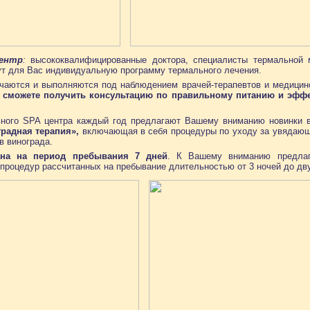
ентр
:
высококвалифицированные доктора, специалисты термальной 
ут для Вас индивидуальную программу термального лечения.
чаются и выполняются под наблюдением врачей-терапевтов и медицинс
 сможете получить консультацию по правильному питанию и эффе
ного SPA центра каждый год предлагают Вашему вниманию новинки в 
градная терапия»,
включающая в себя процедуры по уходу за увядающе
в винограда.
ана на период пребывания 7 дней
. К Вашему вниманию предлаг
 процедур рассчитанных на пребывание длительностью от 3 ночей до дв