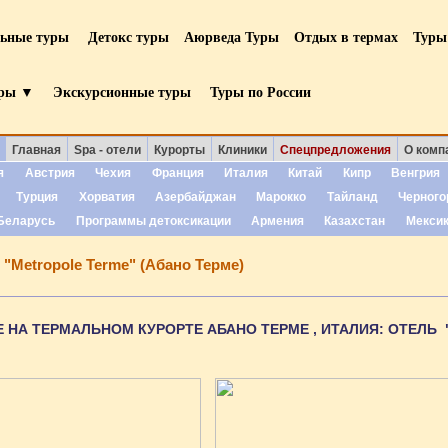
льные туры
Детокс туры
Аюрведа Туры
Отдых в термах
Туры
уры ▼
Экскурсионные туры
Туры по России
Главная
Spa - отели
Курорты
Клиники
Спецпредложения
О комп
я
Австрия
Чехия
Франция
Италия
Китай
Кипр
Венгрия
Турция
Хорватия
Азербайджан
Марокко
Тайланд
Черного
Беларусь
Программы детоксикации
Армения
Казахстан
Мекси
 "Metropole Terme" (Абано Терме)
 НА ТЕРМАЛЬНОМ КУРОРТЕ АБАНО ТЕРМЕ , ИТАЛИЯ: ОТЕЛЬ 