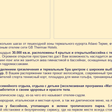
кольких шагах от пешеходной зоны термального курорта Абано Терме,
о
еным отелем сети GB Thermae Hotels.
лощадью
30.000 кв.м. расположены 4 крытых и открытых
бассейна с 
. Огромное открытое пространство даст Вам возможность насладится а
пинг-понг или же заняться аква гимнастикой в бассейнах, оснащенных 
и гидромассажами.
тделением грязелечения и термальным Spa центром с широким выб
дур.
В Вашем распоряжении также прокат велосипедов, современный тр
бителей спорта теннисный корт, площадка для мини гольфа, тренажерны
 семейного отдыха, отдыха с детьми (эксклюзивная программа «Мате
аботится о своем здоровье и красоте тела
.
опическом саду, из-за чего его называют отелем-садом.
родная, итальянская и местная кухня, а так же диетическое меню, на 
ра у бассейнов, утопающих в зелени тропического парка.
Бла
й обстановке и безупречному сервису, где на первом месте всегда сто