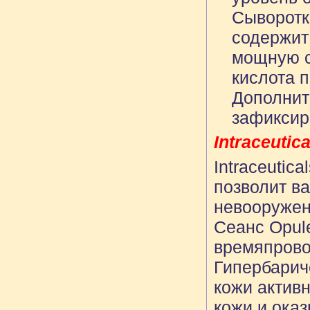
Сыворотк
содержит
мощную с
кислота 
Дополнит
зафиксир
Intraceutic
Intraceutic
позволит в
невооружен
Сеанс Opul
времяпрово
Гипербарич
кожи актив
кожи и ока