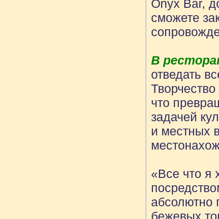
Onyx Bar, д
сможете зак
сопровожде
В ресторан
отведать в
Творчество
что превра
задачей ку
и местных в
местонахож
«Все что я 
посредством
абсолютно 
бежевых то