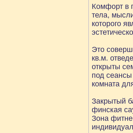
Комфорт в 
тела, мысл
которого я
эстетическо
Это соверш
кв.м. отвед
открыты се
под сеансы
комната для
Закрытый б
финская са
Зона фитне
индивидуал