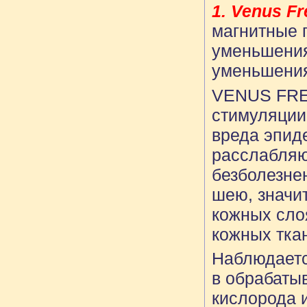
1. Venus Fr
магнитные 
уменьшения
уменьшени
VENUS FREE
стимуляции
вреда эпид
расслабляю
безболезнен
шею, значи
кожных сло
кожных тка
Наблюдаетс
в обрабаты
кислорода и