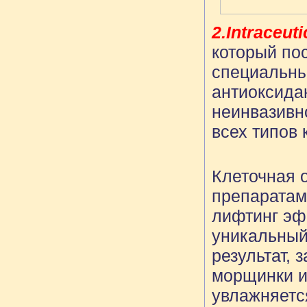
2.Intraceut
который по
специальны
антиоксида
неинвазивн
всех типов 
Клеточная 
препаратам
лифтинг эфф
уникальный
результат,
морщинки и
увлажняется