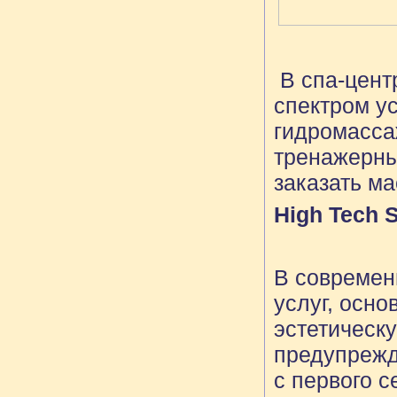
В спа-центр
спектром ус
гидромасса
тренажерный
заказать м
High Tech 
В современ
услуг, осн
эстетическ
предупрежд
с первого с