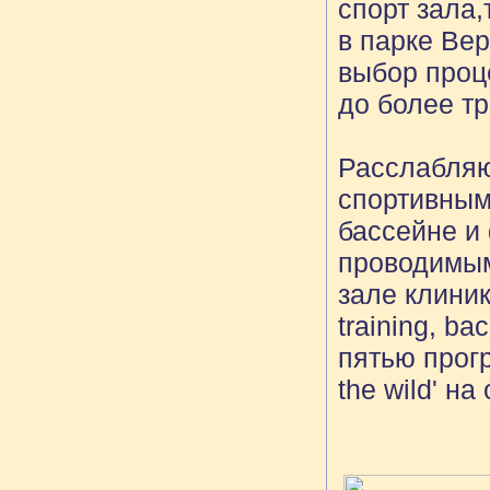
спорт зала,
в парке Ве
выбор проц
до более т
Расслабляю
спортивным
бассейне и
проводимым
зале клиник
training, b
пятью програ
the wild' н