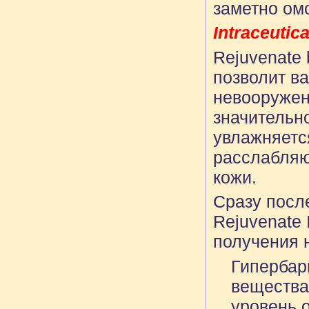
заметно ом
Intraceutic
Rejuvenate 
позволит в
невооружен
значительн
увлажняется
расслабляю
кожи.
Сразу посл
Rejuvenate 
получения 
Гипербар
вещества
уровень 