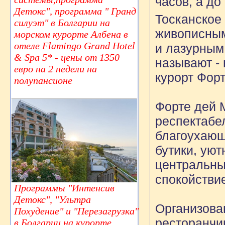
часов,
Детокс", программа " Гранд
Тосканское
силуэт" в Болгарии на
живописным
морском курорте Албена в
отеле Flamingo Grand Hotel
и лазурным 
& Spa 5* - цены от 1350
называют -
евро на 2 недели на
курорт Форт
полупансионе
Форте дей 
респектабе
благоухающ
бутики, ую
центральны
спокойстви
Программы "Интенсив
Детокс", "Ультра
Организова
Похудение" и "Перезагрузка"
ресторанчи
в Болгарии на курорте