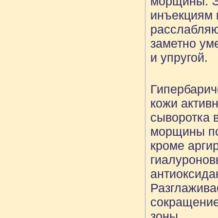
морщины. Э
инъекциям и
расслабляю
заметно ум
и упругой.
Гипербарич
кожи актив
сыворотка 
морщины по
кроме арги
гиалуронов
антиоксида
Разглажива
сокращение
зоны.