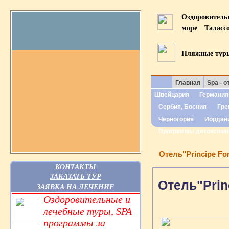
Оздоровител
море
Таласс
Пляжные тур
Главная
Spa - о
Швейцария
Германия
Сербия, Босния
Гре
Черногория
Иордан
Программы детоксика
Отель"Principe For
КОНТАКТЫ
ЗАКАЗАТЬ ТУР
Отель"Princ
ЗАЯВКА НА ЛЕЧЕНИЕ
Оздоровительные и
лечебные туры, SPA
программы за