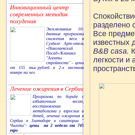
Инновационный центр
современных методик
Спокойстви
похудения
разделено 
Эксклюзивные 10-
Все предме
дневные программы
снижения веса в
известных 
Суздале: Арт-отель
«Николаевский
B&B casa.
К
Посад»/Клиника
легкости и 
"Агенты
стройности" - цены
пространст
от 155 тыс.рублей в 2-х местном
номере на чел.
Лечение ожирения в Сербии
Программа по борьбе с
избыточным весом,
восстановление
метаболизма у взрослых и
детей, лечение ожирения в
Сербии в Златиборе в санатории "
Чигота"-
цены на 2 недели от 745
евро