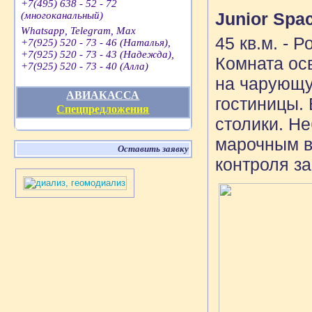
+7(495) 638 - 52 - 72
Junior Spa
(многоканальный)
Whatsapp, Telegram, Max
45 кв.м. - 
+7(925) 520 - 73 - 46 (Наталья),
+7(925) 520 - 73 - 43 (Надежда),
Комната ос
+7(925) 520 - 73 - 40 (Алла)
на чарующу
АВИАКАССА
гостиницы. 
Спецпредложения
столики. Н
марочным в
Оставить заявку
контроля з