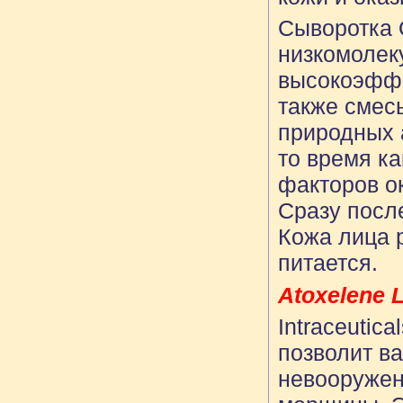
Сыворотка 
низкомолек
высокоэффе
также смес
природных 
то время ка
факторов о
Сразу посл
Кожа лица р
питается.
Atoxelene L
Intraceutic
позволит в
невооружен