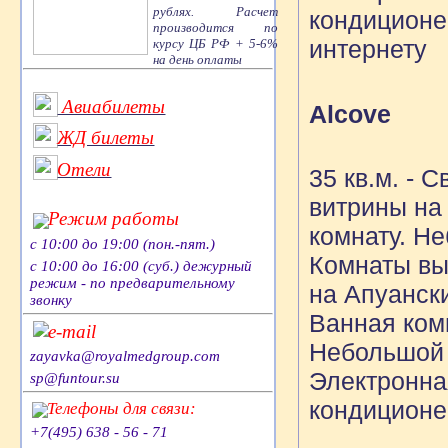
рублях. Расчет
кондиционе
производится по
интернету
курсу ЦБ РФ + 5-6%
на день оплаты
Авиабилеты
Alcove
ЖД билеты
Отели
35 кв.м. - 
витрины на
Режим работы
комнату. Н
с 10:00 до 19:00 (пон.-пят.)
Комнаты вы
с 10:00 до 16:00 (суб.) дежурный
режим - по предварительному
на Апуанск
звонку
Ванная ком
e-mail
Небольшой 
zayavka@royalmedgroup.com
Электронная
sp@funtour.su
кондицион
Телефоны для связи:
+7(495) 638 - 56 - 71