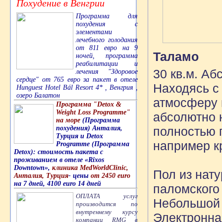
Похудение в Венгрии
Программа для
похудения с
элементами
лечебного голодания
от 811 евро на 9
Таламо
ночей, программа
реабилитации и
30 кв.м. Аб
лечения "Здоровое
сердце" от 765 евро за пакет в отеле
Находясь с
Hunguest Hotel Bál Resort 4* , Венгрия ,
озеро Балатон
атмосферу 
Программа "Detox &
Weight Loss Programme"
абсолютно 
на море
(Программа
похудения) Анталия,
полностью 
Турция и Detox
например к
Programme (Программа
Detox): стоимость пакета с
проживанием в отеле «Rixos
Downtown»,
клиника MedWorldClinic,
Пол из нату
Анталия, Турция
- цены
от 2450 euro
на 7 дней, 4100 euro 14 дней
паломского
ОПЛАТА услуг
Небольшой 
производится по
внутреннему курсу
Электронная
компании RMG в