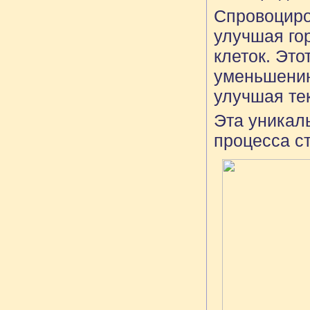
Спровоциро
улучшая го
клеток. Это
уменьшению
улучшая тек
Эта уникал
процесса с