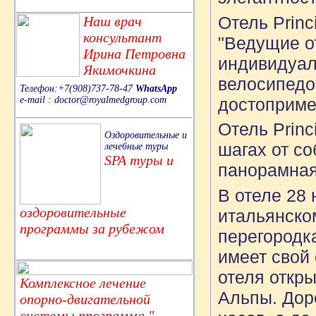
Отель Princ
Наш врач
консультант
"Ведущие от
Ирина Петровна
индивидуал
Якимочкина
велосипедо
Телефон:+7(908)737-78-47
WhatsApp
e-mail : doctor@royalmedgroup.com
достоприме
Отель Princ
Оздоровительные и
шагах от со
лечебные туры
SPA туры и
панорамная
В отеле 28
оздоровительные
итальянско
программы за рубежом
перегородк
имеет свой
отеля откр
Комплексное лечение
Альпы. Дор
опорно-двигательной
системы,программа "