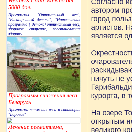
Wellness Clinic Mexico от
Согласно ис
5000 дол.
автором пр
Программы "Оптимальный вес",
город поль
"Расширенный детокс", "Интенсивная
программа ( детокс+оптимальный вес),
артистов. 
здоровое старение, восстановление
здоровья
является о
Окрестност
очаровател
раскидываю
ничуть не 
Гарибальди 
курорта, в
Программы снижения веса
Беларусь
Программа снижения веса в санатории
На озере Т
"Боровое"
открытым н
Лечение ревматизма,
великого к