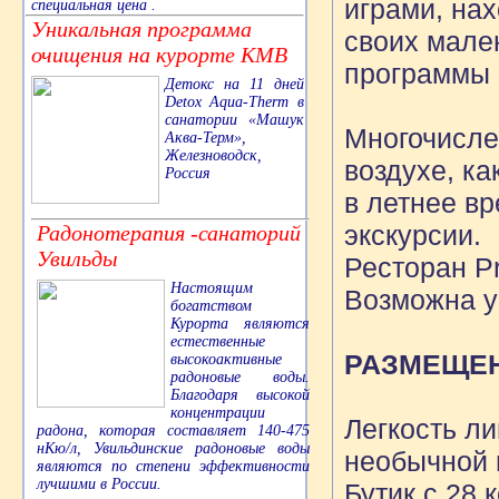
играми, на
специальная цена .
Уникальная программа
своих мале
очищения на курорте КМВ
программы 
Детокс на 11 дней
Detox Aqua-Therm в
санатории «Машук
Многочисле
Аква-Терм»,
Железноводск,
воздухе, ка
Россия
в летнее в
экскурсии.
Радонотерапия -санаторий
Увильды
Ресторан P
Настоящим
Возможна у
богатством
Курорта являются
естественные
РАЗМЕЩЕ
высокоактивные
радоновые воды.
Благодаря высокой
концентрации
Легкость л
радона, которая составляет 140-475
нКю/л, Увильдинские радоновые воды
необычной 
являются по степени эффективности
лучшими в России.
Бутик с 28 