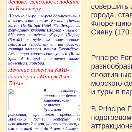
детокс, лечебное голодание
совершить 
по Бухингеру
города, ста
Щелочной курс и курсы бальнеолечения
в термальном отеле Ensana Thermal
Флоренцию (
Sárvár Health Spa Hotel 4*в Венгрии на
Сиену (170 
термальном курорте Шарвар - цены от
650 евро на неделю. Курорт Шарвар
(Sárvár) с чудесным естественным
пейзажем неподалеку от австрийской
границы является членом Европейской
Ассоциации королевских купален (Royal
Principe Fo
Spas of Europe) и отмечен знаком
качества EuropeSpa.
разнообраз
Лечение детей на КМВ-
спортивные,
санаторий «Машук Аква-
морского фл
Терм»
и туры в па
В санатории
принимают деток с
младенческого
возраста –
В Principe 
буквально с
рождения, при этом пребывание
подогревом,
маленьких гостей, которым не
исполнилось 2-х лет, не оплачивается, а
аттракцион
для малышей от 2 до 4 лет действует