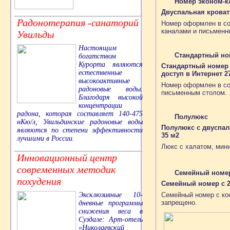
Номер эконом-к
Двуспальная кроват
Радонотерапия -санаторий
Номер оформлен в со
каналами и письменн
Увильды
Настоящим
Стандартный но
богатством
Курорта являются
Стандартный номер 
естественные
доступ в Интернет 2
высокоактивные
Номер оформлен в со
радоновые воды.
письменным столом.
Благодаря высокой
концентрации
радона, которая составляет 140-475
Полулюкс
нКю/л, Увильдинские радоновые воды
Полулюкс с двуспал
являются по степени эффективности
35 м2
лучшими в России.
Люкс с халатом, мин
Инновационный центр
современных методик
Семейный номер 
похудения
Семейный номер с 2
Семейный номер с кон
Эксклюзивные 10-
запрещено.
дневные программы
снижения веса в
Суздале: Арт-отель
«Николаевский