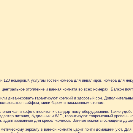
й 120 номеров.К услугам гостей номера для инвалидов, номера для не
 центральное отопление и ванная комната во всех номерах. Балкон почт
.
или диван-кровать гарантируют крепкий и здоровый сон. Дополнительны
 пользоваться сейфом, мини-баром и письменным столом.
ления чая и кофе относится к стандартному оборудованию. Такие удобств
адаптер питания, будильник и WiFi, гарантируют современный уровень 
а, адаптированные для кресел-колясок. Ванные комнаты оснащены душе
сметическому зеркалу в ванной комнате царит почти домашний уют. Для