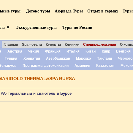
льные туры
Детокс туры
Аюрведа Туры
Отдых в термах
Туры
уры ▼
Экскурсионные туры
Туры по России
Главная
Spa - отели
Курорты
Клиники
Спецпредложения
О комп
я
Австрия
Чехия
Франция
Италия
Китай
Кипр
Венгрия
Турция
Хорватия
Азербайджан
Марокко
Тайланд
Черного
Беларусь
Программы детоксикации
Армения
Казахстан
Мекси
MARIGOLD THERMAL&SPA BURSA
SPA- термальный и спа-отель в Бурсе