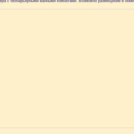
ера с безбарьерными ванными комнатами. Возможно размещение в номе