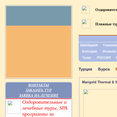
Оздоровите
Пляжные т
Швейцария
Германи
Болгария
Испания
Тунис
РОССИЯ
Турция
Бурса
Marigold Thermal & 
КОНТАКТЫ
ЗАКАЗАТЬ ТУР
ЗАЯВКА НА ЛЕЧЕНИЕ
Оздоровительные и
лечебные туры, SPA
программы за