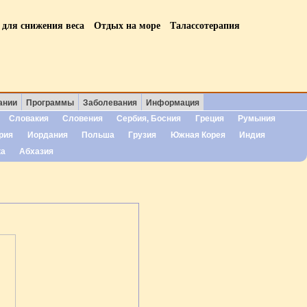
 для снижения веса
Отдых на море
Талассотерапия
ании
Программы
Заболевания
Информация
Словакия
Словения
Сербия, Босния
Греция
Румыния
рия
Иордания
Польша
Грузия
Южная Корея
Индия
ка
Абхазия