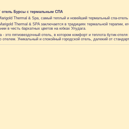
” отель Бурсы с термальным СПА
arigold Thermal & Spa, самый теплый и новейший термальный спа-отель
arigold Thermal & SPA заключается в традициях термальной терапии, е
ании в честь бархатных цветов на юбках Улудага.
pa - это пятизвездочный отель, в котором комфорт и теплота бутик-отел
 отелем. Уникальный и спокойный городской отель, далекий от стандарт