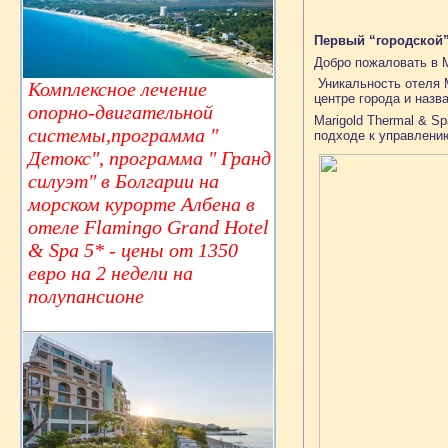
Первый “городской
Добро пожаловать в M
Уникальность отеля M
Комплексное лечение
центре города и назв
опорно-двигательной
Marigold Thermal & S
системы,программа "
подходе к управлению
Детокс", программа " Гранд
силуэт" в Болгарии на
морском курорте Албена в
отеле Flamingo Grand Hotel
& Spa 5* - цены от 1350
евро на 2 недели на
полупансионе