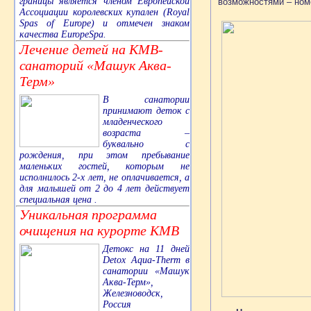
границы является членом Европейской
возможностями – ном
Ассоциации королевских купален (Royal
Spas of Europe) и отмечен знаком
качества EuropeSpa.
Лечение детей на КМВ-
санаторий «Машук Аква-
Терм»
В санатории
принимают деток с
младенческого
возраста –
буквально с
рождения, при этом пребывание
маленьких гостей, которым не
исполнилось 2-х лет, не оплачивается, а
для малышей от 2 до 4 лет действует
специальная цена .
Уникальная программа
очищения на курорте КМВ
Детокс на 11 дней
Detox Aqua-Therm в
санатории «Машук
Аква-Терм»,
Железноводск,
Россия