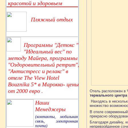
красотой и здоровьем
Пляжный отдых
Программы "Детокс "
"Идеальный вес" по
методу Майера, программы
"Оздоровительный ретрит",
"Антистресс и релакс" в
отеле The View Hotel
Bouznika 5* в Марокко- цены
от 2000 евро .
Отель расположен в 
термального центра 
Находясь в нескольк
Наши
множество возможнос
Менеджеры
В отеле современный
прекрасно оборудован
(контакты, мобильная
связь, электронная
Благодаря дизайну, к
почта)
непревзойденное соче