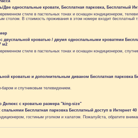
ласса
ь/Две односпальные кровати, Бесплатная парковка, Бесплатный Инт
временном стиле в пастельных тонах и оснащен кондиционером, телеви
ым столом. В стоимость проживания в этом номере входит бесплатный т
мер
с двуспальной кроватью / двумя односпальными кроватями Беспл
7 м2
временном стиле в пастельных тонах и оснащен кондиционером, спутн
ьной кроватью и дополнительным диваном Бесплатная парковка Бе
и-баром и спутниковым телевидением.
Делюкс с кроватью размера "king-size"
 спальнями Бесплатная парковка Бесплатный доступ в Интернет 40
диционером, гостиным уголком и халатом. Пожалуйста, обратите вниман