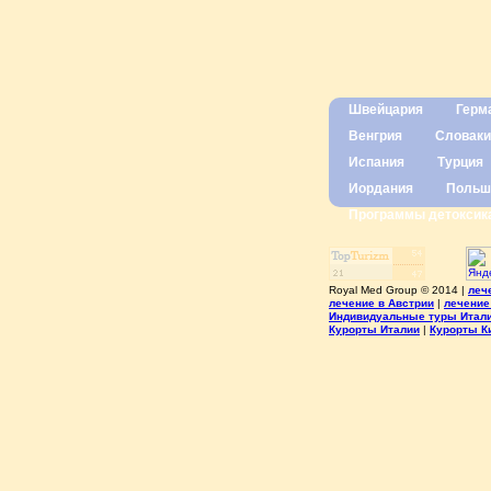
Швейцария
Герм
Венгрия
Словаки
Испания
Турция
Иордания
Польш
Программы детоксик
Royal Med Group © 2014 |
леч
лечение в Австрии
|
лечение
Индивидуальные туры Итал
Курорты Италии
|
Курорты К