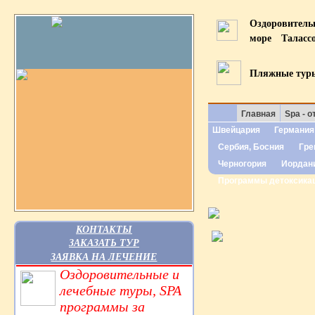
Оздоровител
море
Таласс
Пляжные тур
Главная
Spa - о
Швейцария
Германия
Сербия, Босния
Гре
Черногория
Иордан
Программы детоксика
КОНТАКТЫ
ЗАКАЗАТЬ ТУР
ЗАЯВКА НА ЛЕЧЕНИЕ
Оздоровительные и
лечебные туры, SPA
программы за