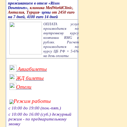
проживанием в отеле «Rixos
Downtown»,
клиника MedWorldClinic,
Анталия, Турция
- цены
от 2450 euro
на 7 дней, 4100 euro 14 дней
ОПЛАТА услуг
производится по
внутреннему курсу
компании RMG в
рублях. Расчет
производится по
курсу ЦБ РФ + 5-6%
на день оплаты
Авиабилеты
ЖД билеты
Отели
Режим работы
с 10:00 до 19:00 (пон.-пят.)
с 10:00 до 16:00 (суб.) дежурный
режим - по предварительному
звонку