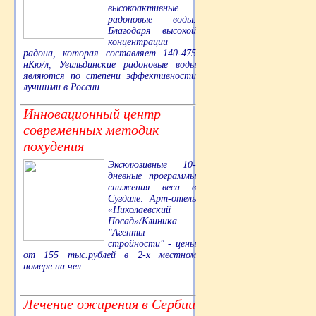
высокоактивные
радоновые воды.
Благодаря высокой
концентрации
радона, которая составляет 140-475
нКю/л, Увильдинские радоновые воды
являются по степени эффективности
лучшими в России.
Инновационный центр
современных методик
похудения
Эксклюзивные 10-
дневные программы
снижения веса в
Суздале: Арт-отель
«Николаевский
Посад»/Клиника
"Агенты
стройности" - цены
от 155 тыс.рублей в 2-х местном
номере на чел.
Лечение ожирения в Сербии