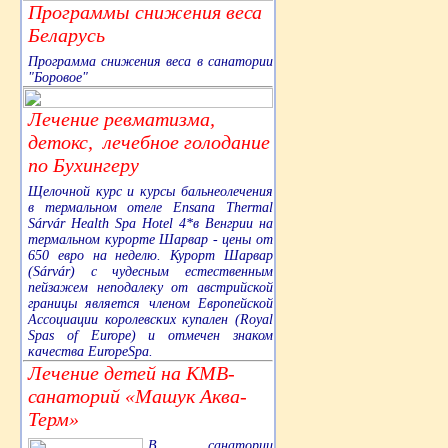
Программы снижения веса
Беларусь
Программа снижения веса в санатории
"Боровое"
Лечение ревматизма,
детокс, лечебное голодание
по Бухингеру
Щелочной курс и курсы бальнеолечения
в термальном отеле Ensana Thermal
Sárvár Health Spa Hotel 4*в Венгрии на
термальном курорте Шарвар - цены от
650 евро на неделю. Курорт Шарвар
(Sárvár) с чудесным естественным
пейзажем неподалеку от австрийской
границы является членом Европейской
Ассоциации королевских купален (Royal
Spas of Europe) и отмечен знаком
качества EuropeSpa.
Лечение детей на КМВ-
санаторий «Машук Аква-
Терм»
В санатории