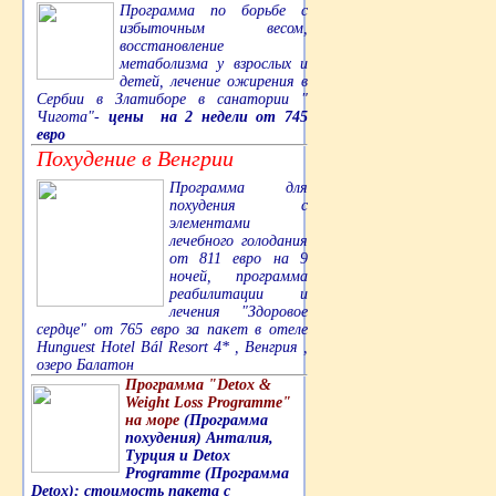
Программа по борьбе с
избыточным весом,
восстановление
метаболизма у взрослых и
детей, лечение ожирения в
Сербии в Златиборе в санатории "
Чигота"-
цены на 2 недели от 745
евро
Похудение в Венгрии
Программа для
похудения с
элементами
лечебного голодания
от 811 евро на 9
ночей, программа
реабилитации и
лечения "Здоровое
сердце" от 765 евро за пакет в отеле
Hunguest Hotel Bál Resort 4* , Венгрия ,
озеро Балатон
Программа "Detox &
Weight Loss Programme"
на море
(Программа
похудения) Анталия,
Турция и Detox
Programme (Программа
Detox): стоимость пакета с