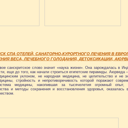
СК СПА ОТЕЛЕЙ, САНАТОРНО-КУРОРТНОГО ЛЕЧЕНИЯ В ЕВРО
НИЯ ВЕСА, ЛЕЧЕБНОГО ГОЛОДАНИЯ, ДЕТОКСИКАЦИИ, АЮРВ
вое санскритское слово значит «наука жизни». Она зарождалась в Ин
и, еще до того, как начали строиться египетские пирамиды. Аюрведа –
дицинским уклоном, не народная медицина, не целительство и не зн
дицины, стройность и непротиворечивость которой поражают совре
истема медицины, накопившая за тысячелетия огромный опыт, 
рства и методы сохранения и восстановления здоровья, оказалась в
чеством.