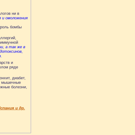
логов ни в
я и омоложения
 роль бомбы
аллергий,
 иммунной
и, а так же в
дотоксинов,
в.
арств и
елом ряде
нхит, диабет,
 - мышечные
ожные болезни,
спания и др.