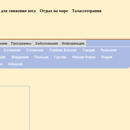
 для снижения веса
Отдых на море
Талассотерапия
ании
Программы
Заболевания
Информация
Словакия
Словения
Сербия, Босния
Греция
Румыния
рия
Иордания
Польша
Грузия
Южная Корея
Индия
ка
Абхазия