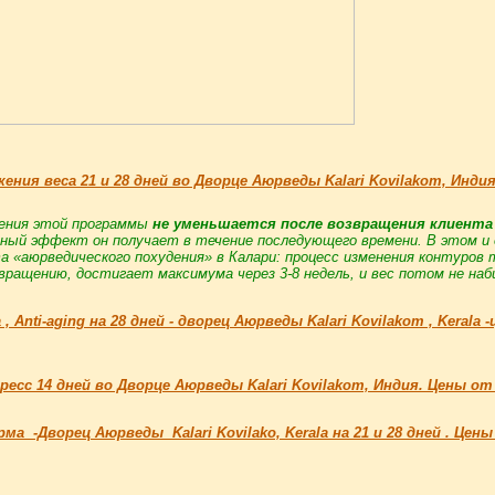
ения веса 21 и 28 дней во Дворце Аюрведы Kalari Kovilakom, Инди
ения этой программы
не уменьшается после возвращения клиента
ный эффект он получает в течение последующего времени. В этом и
 «аюрведического похудения» в Калари: процесс изменения контуров 
вращению, достигает максимума через 3-8 недель, и вес потом не на
 Anti-aging на 28 дней - дворец Аюрведы Kalari Kovilakom , Kerala 
сс 14 дней во Дворце Аюрведы Kalari Kovilakom, Индия. Цены от 
а -Дворец Аюрведы Kalari Kovilako, Kerala на 21 и 28 дней . Цены