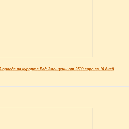
юрведа на курорте Бад Эмс- цены от 2500 евро за 10 дней