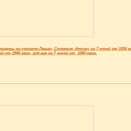
раммы на курорте Лашко, Словения: детокс на 7 ночей от 1050 е
ей от 1990 евро, anti-age на 7 ночей от 1080 евро.