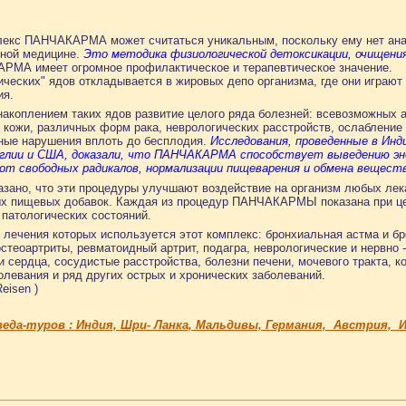
екс ПАНЧАКАРМА может считаться уникальным, поскольку ему нет ана
чной медицине.
Это методика физиологической детоксикации, очищени
МА имеет огромное профилактическое и терапевтическое значение.
ческих" ядов откладывается в жировых депо организма, где они играют
ия.
акоплением таких ядов развитие целого ряда болезней: всевозможных 
 кожи, различных форм рака, неврологических расстройств, ослабление
ные нарушения вплоть до бесплодия.
Исследования, проведенные в Инди
Англии и США, доказали, что ПАНЧАКАРМА способствует выведению эн
от свободных радикалов, нормализации пищеварения и обмена вещест
азано, что эти процедуры улучшают воздействие на организм любых лек
ых пищевых добавок. Каждая из процедур ПАНЧАКАРМЫ показана при ц
патологических состояний.
 лечения которых используется этот комплекс: бронхиальная астма и бро
 остеоартриты, ревматоидный артрит, подагра, неврологические и нервно
и сердца, сосудистые расстройства, болезни печени, мочевого тракта, к
олевания и ряд других острых и хронических заболеваний.
eisen )
еда-туров : Индия, Шри- Ланка, Мальдивы, Германия, Австрия, И