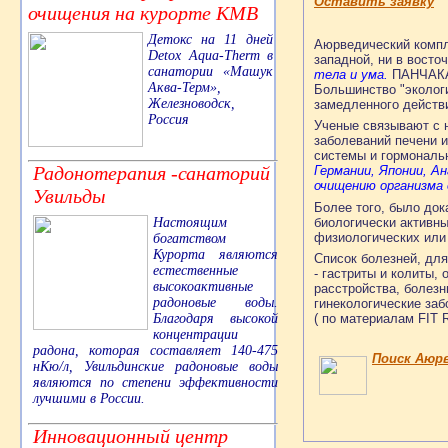
Оставить заявку
очищения на курорте КМВ
Детокс на 11 дней
Аюрведический компл
Detox Aqua-Therm в
западной, ни в восто
санатории «Машук
тела и ума.
ПАНЧАКАР
Аква-Терм»,
Большинство "экологи
Железноводск,
замедленного действ
Россия
Ученые связывают с н
заболеваний печени и
системы и гормональ
Радонотерапия -санаторий
Германии, Японии, 
очищению организма 
Увильды
Более того, было док
биологически активн
Настоящим
физиологических или 
богатством
Курорта являются
Список болезней, для
естественные
- гастриты и колиты,
высокоактивные
расстройства, болезн
радоновые воды.
гинекологические заб
Благодаря высокой
( по материалам FIT R
концентрации
радона, которая составляет 140-475
Поиск Аюрв
нКю/л, Увильдинские радоновые воды
являются по степени эффективности
лучшими в России.
Инновационный центр