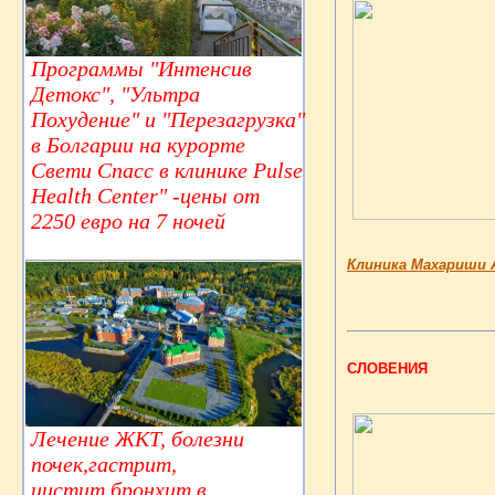
Программы "Интенсив
Детокс", "Ультра
Похудение" и "Перезагрузка"
в Болгарии на курорте
Свети Спасс в клинике Pulse
Health Center" -цены от
2250 евро на 7 ночей
Клиника Махариши А
СЛОВЕНИЯ
Лечение ЖКТ, болезни
почек,гастрит,
цистит,бронхит в