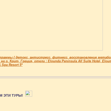
граммы ( детокс, антистресс, фитнесс, восстановление метабо
 на о. Крит, Греция, отели : Elounda Peninsula All Suite Hotel, Elou
& Spa Resort 5*
М ЭТИ ТУРЫ!