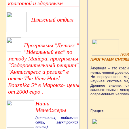
красотой и здоровьем
Пляжный отдых
Программы "Детокс "
"Идеальный вес" по
ПОИ
методу Майера, программы
ПРОГРАММ СНИЖЕ
"Оздоровительный ретрит",
Аюрведа – это краси
"Антистресс и релакс" в
немысленной древност
Не вероучение с ме
отеле The View Hotel
научная система ме
Bouznika 5* в Марокко- цены
Древнее знание, с
замечательные лека
от 2000 евро .
современным челове
Наши
Менеджеры
Греция
(контакты, мобильная
связь, электронная
почта)