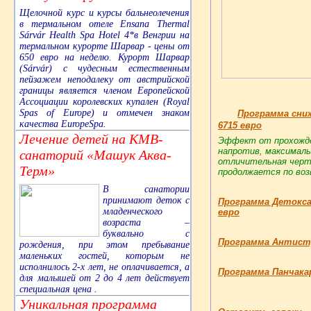
Щелочной курс и курсы бальнеолечения
в термальном отеле Ensana Thermal
Sárvár Health Spa Hotel 4*в Венгрии на
термальном курорте Шарвар - цены от
650 евро на неделю. Курорт Шарвар
(Sárvár) с чудесным естественным
пейзажем неподалеку от австрийской
границы является членом Европейской
Ассоциации королевских купален (Royal
Spas of Europe) и отмечен знаком
Программа сниж
качества EuropeSpa.
6715 евро
Лечение детей на КМВ-
Эффект от прохожд
напротив, максималь
санаторий «Машук Аква-
отличительная черта
Терм»
продолжается по воз
В санатории
принимают деток с
Программа Детокса ,
младенческого
евро
возраста –
буквально с
Программа Антистре
рождения, при этом пребывание
маленьких гостей, которым не
исполнилось 2-х лет, не оплачивается, а
Программа Панчакарм
для малышей от 2 до 4 лет действует
специальная цена .
Уникальная программа