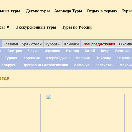
льные туры
Детокс туры
Аюрведа Туры
Отдых в термах
Туры
уры ▼
Экскурсионные туры
Туры по России
Главная
Spa - отели
Курорты
Клиники
Спецпредложения
О комп
я
Австрия
Чехия
Франция
Италия
Китай
Кипр
Венгрия
Турция
Хорватия
Азербайджан
Марокко
Тайланд
Черного
Беларусь
Программы детоксикации
Армения
Казахстан
Мекси
веда