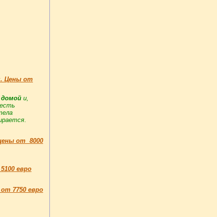
я. Цены от
 домой
и,
 есть
тела
бирается
.
-цены от 8000
5100 евро
 от 7750 евро