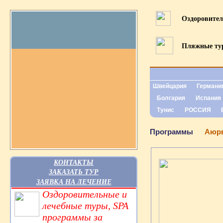
Оздоровите
Пляжные т
Швейцария
Германи
Болгария
Испания
Тунис
РОССИЯ
Программы
Аюр
КОНТАКТЫ
ЗАКАЗАТЬ ТУР
ЗАЯВКА НА ЛЕЧЕНИЕ
Оздоровительные и
лечебные туры, SPA
программы за