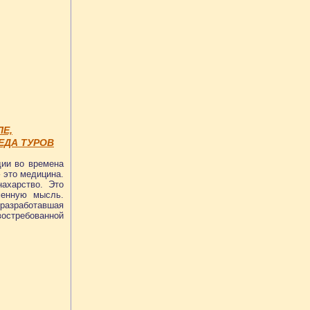
ПЕ,
ЕДА ТУРОВ
дии во времена
 это медицина.
ахарство. Это
менную мысль.
разработавшая
остребованной