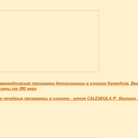
юрведическая программа детоксикации в клинике Календула, Вен
цены от 890 евро
е лечебные программы в клинике - отеле CALENDULA 4*, Венгрия 