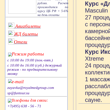
Курс «Д
рублях. Расчет
производится по
Masculin
курсу ЦБ РФ + 5-6%
на день оплаты
27 проце
с персон
Авиабилеты
камерной
ЖД билеты
бассейне
Отели
процедур
Курс Ик
Режим работы
Xtreme
с 10:00 до 19:00 (пон.-пят.)
24 проце
с 10:00 до 16:00 (суб.) дежурный
режим - по предварительному
коллекти
звонку
1 массаж
e-mail
расслаб
zayavka@royalmedgroup.com
процедур
sp@funtour.su
сауне.
Телефоны для связи:
+7(495) 638 - 56 - 71