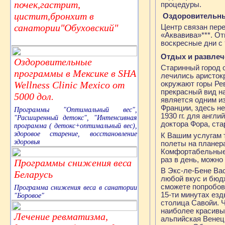
почек,гастрит,
процедуры.
цистит,бронхит в
Оздоровительны
санатории"Обуховский"
Центр связан пере
«Аквавива»***. От
воскресные дни с 9
Отдых и развлеч
Оздоровительные
Старинный город 
программы в Мексике в SHA
лечились аристок
Wellness Clinic Mexico от
окружают горы Ре
прекрасный вид на
5000 дол.
является одним и
Франции, здесь н
Программы "Оптимальный вес",
1930 гг. для англ
"Расширенный детокс", "Интенсивная
доктора Фора, ст
программа ( детокс+оптимальный вес),
здоровое старение, восстановление
К Вашим услугам 
здоровья
полеты на планера
Комфортабельные 
раз в день, можно
Программы снижения веса
В Экс-ле-Бене Ва
Беларусь
любой вкус и бюд
сможете попробов
Программа снижения веса в санатории
15-ти минутах езд
"Боровое"
столица Савойи. 
наиболее красивы
Лечение ревматизма,
альпийская Венец