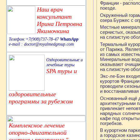
Франции - располо
поезде.
Наш врач
Окруженный горам
консультант
озера Буржес с о
Ирина Петровна
Местные минераль
Якимочкина
сернистых, оказы
на слизистую обо
Телефон:+7(908)737-78-47
WhatsApp
e-mail : doctor@royalmedgroup.com
Термальный курорт
от Парижа. Являе
из самых известн
Минеральные воды
Оздоровительные и
оказывают очища
лечебные туры
на слизистую обо
SPA туры и
Экс-ле-Бэн входи
курортов Франции
проводили сезоны
и восстанавливая
оздоровительные
Основанный ещё д
программы за рубежом
архитектурными п
привлекает непов
нарядных солнечн
кафе под открыты
погребков.
Комплексное лечение
В курортном парке
опорно-двигательной
а городское казин
системы,программа "