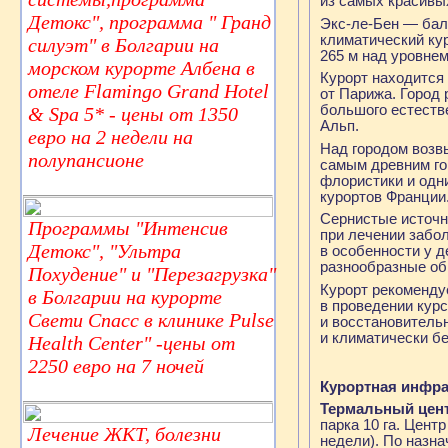
из самых красивы
Детокс", программа " Гранд
Экс-ле-Бен — бал
климатический кур
силуэт" в Болгарии на
265 м над уровне
морском курорте Албена в
Курорт находится
отеле Flamingo Grand Hotel
от Парижа. Город 
большого естеств
& Spa 5* - цены от 1350
Альп.
евро на 2 недели на
Над городом возв
полупансионе
самым древним го
флористики и одн
курортов Франции
Сернистые источн
Программы "Интенсив
при лечении забо
Детокс", "Ультра
в особенности у 
разнообразные об
Похудение" и "Перезагрузка"
Курорт рекоменду
в Болгарии на курорте
в проведении кур
Свети Спасс в клинике Pulse
и восстановитель
и климатически б
Health Center" -цены от
2250 евро на 7 ночей
Курортная инфра
Термальный цен
парка 10 га. Цент
Лечение ЖКТ, болезни
недели). По назна