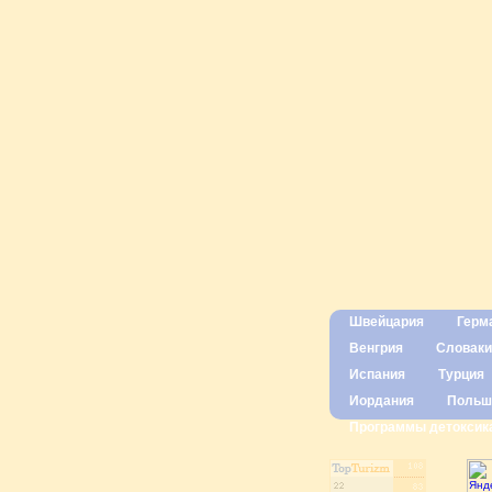
Швейцария
Герм
Венгрия
Словаки
Испания
Турция
Иордания
Польш
Программы детоксик