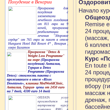
Оздорови
Похудение в Венгрии
Программа для
Начало кур
похудения с
Общеоз
элементами
лечебного голодания
Remise e
от 811 евро на 9
ночей, программа
24 проце
реабилитации и
лечения "Здоровое
(массаж,
сердце" от 765 евро за пакет в отеле
6 коллек
Hunguest Hotel Bál Resort 4* , Венгрия ,
озеро Балатон
гидромас
Программа "Detox &
Weight Loss Programme"
Курс «П
на море
(Программа
похудения) Анталия,
En toute l
Турция и Detox
24 проце
Programme (Программа
Detox): стоимость пакета с
процедур
проживанием в отеле «Rixos
Downtown»,
клиника MedWorldClinic,
вбору (г
Анталия, Турция
- цены
от 2450 euro
на 7 дней, 4100 euro 14 дней
массаж н
ОПЛАТА услуг
дренаж, 
производится по
внутреннему курсу
бассейне
компании RMG в