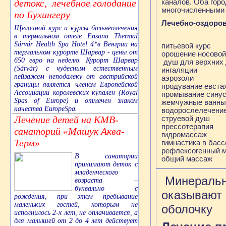
детокс, лечебное голодание
каналов. Оба горо
многочисленными 
по Бухингеру
Лечебно-оздоров
Щелочной курс и курсы бальнеолечения
в термальном отеле Ensana Thermal
Sárvár Health Spa Hotel 4*в Венгрии на
питьевой курс
термальном курорте Шарвар - цены от
орошение носовой
650 евро на неделю. Курорт Шарвар
душ для верхних
(Sárvár) с чудесным естественным
ингаляции
пейзажем неподалеку от австрийской
аэрозоли
границы является членом Европейской
продувание евста
Ассоциации королевских купален (Royal
промывание сину
Spas of Europe) и отмечен знаком
жемчужные ванны
качества EuropeSpa.
водорослелечени
Лечение детей на КМВ-
струевой душ
прессотерапия
санаторий «Машук Аква-
гидромассаж
Терм»
гимнастика в басс
рефлексогенный м
В санатории
общий масс
принимают деток с
младенческого
Минеральны
возраста –
буквально с
оказывают
рождения, при этом пребывание
маленьких гостей, которым не
оболочку
исполнилось 2-х лет, не оплачивается, а
для малышей от 2 до 4 лет действует