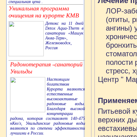
Лечение п
специальная цена .
Уникальная программа
ЛОР-забо
очищения на курорте КМВ
(отиты, 
Детокс на 11 дней
ангины) 
Detox Aqua-Therm в
санатории «Машук
хроничес
Аква-Терм»,
Железноводск,
бронхиты
Россия
стоматол
полости 
Радонотерапия -санаторий
стресс, 
Увильды
Центр " Ма
Настоящим
богатством
Курорта являются
естественные
Применяе
высокоактивные
радоновые воды.
Благодаря высокой
Питьевой к
концентрации
верхних ды
радона, которая составляет 140-475
нКю/л, Увильдинские радоновые воды
евстахиевы
являются по степени эффективности
лучшими в России.
назначаютс