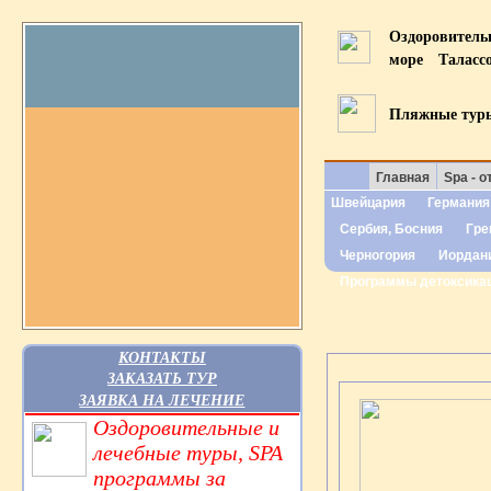
Оздоровител
море
Таласс
Пляжные тур
Главная
Spa - о
Швейцария
Германия
Сербия, Босния
Гре
Черногория
Иордан
Программы детоксика
КОНТАКТЫ
ЗАКАЗАТЬ ТУР
ЗАЯВКА НА ЛЕЧЕНИЕ
Оздоровительные и
лечебные туры, SPA
программы за