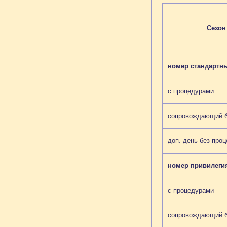
Сезон
номер стандартн
с процедурами
сопровождающий б
доп. день без про
номер привилеги
с процедурами
сопровождающий б