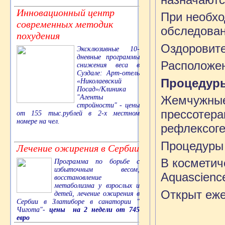
Инновационный центр
При необхо
современных методик
обследован
похудения
Оздоровите
Эксклюзивные 10-
дневные программы
Расположен
снижения веса в
Суздале: Арт-отель
Процедур
«Николаевский
Посад»/Клиника
"Агенты
Жемчужные 
стройности" - цены
прессотера
от 155 тыс.рублей в 2-х местном
номере на чел.
рефлексоге
Процедуры 
Лечение ожирения в Сербии
В косметич
Программа по борьбе с
избыточным весом,
Aquascienc
восстановление
метаболизма у взрослых и
Открыт еже
детей, лечение ожирения в
Сербии в Златиборе в санатории "
Чигота"-
цены на 2 недели от 745
евро