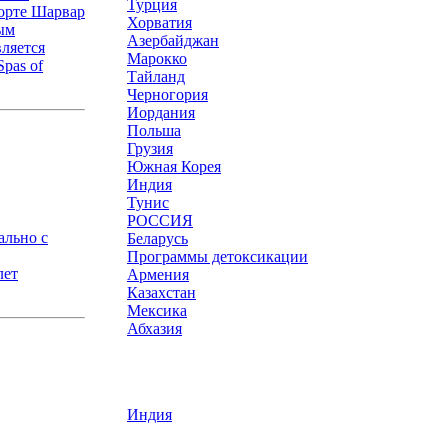
Турция
рорте Шарвар
Хорватия
ным
Азербайджан
ляется
Марокко
pas of
Тайланд
Черногория
Иордания
Польша
Грузия
Южная Корея
Индия
Тунис
РОССИЯ
ально с
Беларусь
Программы детоксикации
лет
Армения
Казахстан
Мексика
Абхазия
Индия