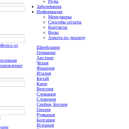
Роды
Заболевания
Информация
Менеджеры
Способы оплаты
Контакты
Визы
Анкета по диализу
Mexico от
Швейцария
Германия
Австрия
енсивная
Чехия
становление
Франция
Италия
Китай
Кипр
Венгрия
Словакия
Словения
Сербия, Босния
Греция
Румыния
у
Болгария
Испания
sana