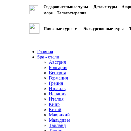
Оздоровительные туры
Детокс туры
Аюрв
море
Талассотерапия
Пляжные туры ▼
Экскурсионные туры
Главная
Spa - отели
Австрия
Болгария
Венгрия
Германия
Греция
Израиль
Испания
Италия
Кипр
Китай
Маврикий
Мальдивы
Тайланд
Турция