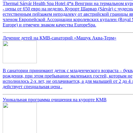
Thermal Sárvár Health Spa Hotel 4*в Венгрии на термальном ку
- цены от 650 евро на неделю. Курорт Шарвар (Sárvár) с чудес
естественным пейзажем неподалеку от австрийской границы яв
членом Европейской Ассоциации королевских купален (Royal S
Europe) и отмечен знаком качества EuropeSpa.
Лечение детей на КМВ-санаторий «Машук Аква-Терм»
В санатории принимают деток с младенческого возраста – букв
рождения, при этом пребывание маленьких гостей, которым не
исполнилось 2-х лет, не оплачивается, а для малышей от 2 до 4 
действует специальная цена .
Уникальная программа очищения на курорте КМВ