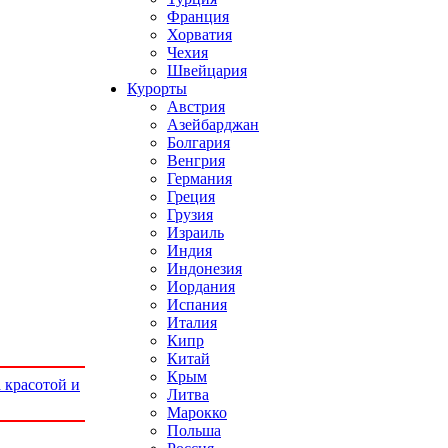
Франция
Хорватия
Чехия
Швейцария
Курорты
Австрия
Азейбарджан
Болгария
Венгрия
Германия
Греция
Грузия
Израиль
Индия
Индонезия
Иордания
Испания
Италия
Кипр
Китай
Крым
 красотой и
Литва
Марокко
Польша