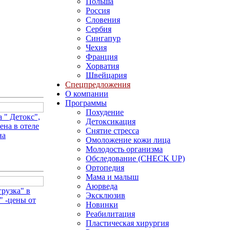
Польша
Россия
Словения
Сербия
Сингапур
Чехия
Франция
Хорватия
Швейцария
Спецпредложения
О компании
Программы
Похудение
 " Детокс",
Детоксикация
ена в отеле
Снятие стресса
на
Омоложение кожи лица
Молодость организма
Обследование (CHECK UP)
Ортопедия
Мама и малыш
Аюрведа
рузка" в
Эксклюзив
" -цены от
Новинки
Реабилитация
Пластическая хирургия