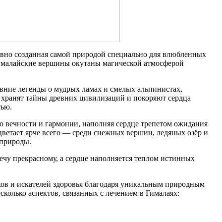
овно созданная самой природой специально для влюбленных
гималайские вершины окутаны магической атмосферой
ревние легенды о мудрых ламах и смелых альпинистах,
 хранят тайны древних цивилизаций и покоряют сердца
тью.
о вечности и гармонии, наполняя сердце трепетом ожидания
ветает ярче всего — среди снежных вершин, ледяных озёр и
природы.
речу прекрасному, а сердце наполняется теплом истинных
ков и искателей здоровья благодаря уникальным природным
колько аспектов, связанных с лечением в Гималаях: