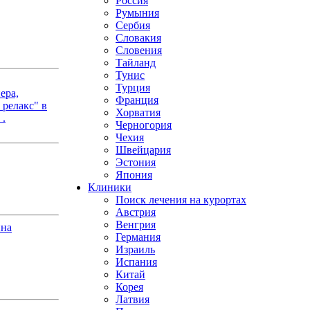
Россия
Румыния
Сербия
Словакия
Словения
Тайланд
Тунис
Турция
ера,
Франция
релакс" в
Хорватия
 .
Черногория
Чехия
Швейцария
Эстония
Япония
Клиники
Поиск лечения на курортах
Австрия
Венгрия
ина
Германия
Израиль
Испания
Китай
Корея
Латвия