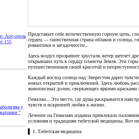
Представьте себе величественную горную цепь, сл
: Арт-отель
сердец — таинственная страна облаков и солнца, 
т 155
романтики и загадочности...
Здесь воздух прозрачнее хрусталя, ветер шепчет д
открывших путь к сердцу планеты Земля. Эти горы
путешественников своей красотой и неприступнос
Каждый восход солнца над Эверестом дарит чувств
новых открытий и приключений. Здесь любовь расц
живописных долин, сверкающих яркими красками 
Гималаи... Это место, где душа раскрывается навст
чувств и искренней любви к жизни.
аболизма у
анатории "
Лечение на Гималаях издавна привлекало паломни
условиям и традициям тибетской медицины. Вот нес
▌ 1. Тибетская медицина