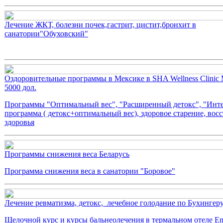
Лечение ЖКТ, болезни почек,гастрит, цистит,бронхит в
санатории"Обуховский"
Оздоровительные программы в Мексике в SHA Wellness Clinic 
5000 дол.
Программы "Оптимальный вес", "Расширенный детокс", "Инт
программа ( детокс+оптимальный вес), здоровое старение, вос
здоровья
Программы снижения веса Беларусь
Программа снижения веса в санатории "Боровое"
Лечение ревматизма, детокс, лечебное голодание по Бухингер
Щелочной курс и курсы бальнеолечения в термальном отеле En