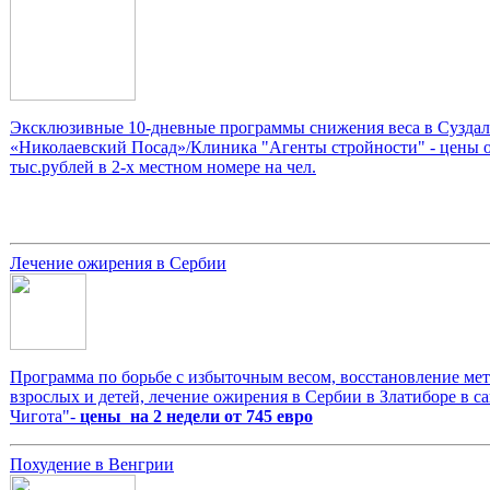
Эксклюзивные 10-дневные программы снижения веса в Суздале
«Николаевский Посад»/Клиника "Агенты стройности" - цены о
тыс.рублей в 2-х местном номере на чел.
Лечение ожирения в Сербии
Программа по борьбе с избыточным весом, восстановление мет
взрослых и детей, лечение ожирения в Сербии в Златиборе в с
Чигота"-
цены на 2 недели от 745 евро
Похудение в Венгрии