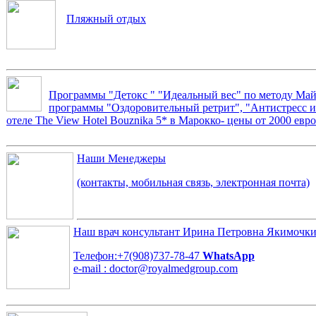
Пляжный отдых
Программы "Детокс " "Идеальный вес" по методу Май
программы "Оздоровительный ретрит", "Антистресс и 
отеле The View Hotel Bouznika 5* в Марокко- цены от 2000 евро
Наши Менеджеры
(контакты, мобильная связь, электронная почта)
Наш врач консультант
Ирина Петровна Якимочк
Телефон:+7(908)737-78-47
WhatsApp
e-mail : doctor@royalmedgroup.com