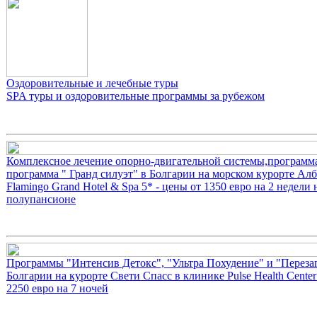
Оздоровительные и лечебные туры
SPA туры и оздоровительные программы за рубежом
Комплексное лечение опорно-двигательной системы,программа
программа " Гранд силуэт" в Болгарии на морском курорте Алб
Flamingo Grand Hotel & Spa 5* - цены от 1350 евро на 2 недели 
полупансионе
Программы "Интенсив Детокс", "Ультра Похудение" и "Перезаг
Болгарии на курорте Свети Спасс в клинике Pulse Health Center
2250 евро на 7 ночей