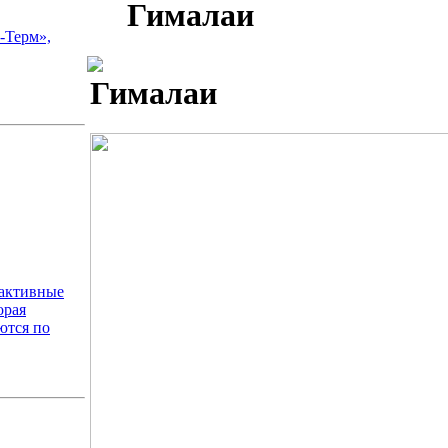
Гималаи
-Терм»,
Гималаи
оактивные
орая
ются по