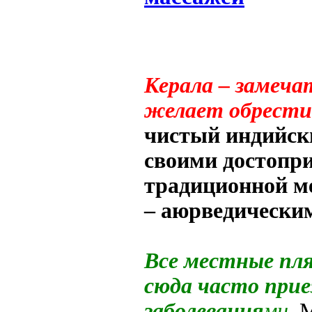
Керала – замеча
желает обрести
чистый индийски
своими достопр
традиционной ме
– аюрведически
Все местные пл
сюда часто при
заболевания
ми.
М