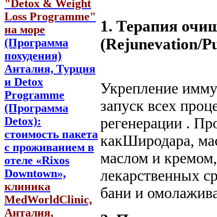
"Detox & Weight
Loss Programme"
1. Терапия очи
на море
(Rejunevation/Pu
(Программа
похудения)
Анталия, Турция
и Detox
Укрепление имму
Programme
запуск всех проц
(Программа
регенерации . Пр
Detox):
стоимость пакета
какШиродара, ма
с проживанием в
маслом и кремом
отеле «Rixos
лекарственных ср
Downtown»,
клиника
бани и омолажив
MedWorldClinic,
Анталия,