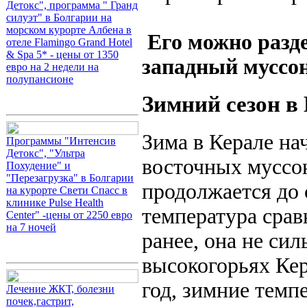
Детокс", программа " Гранд
силуэт" в Болгарии на
морском курорте Албена в
Его можно раздел
отеле Flamingo Grand Hotel
& Spa 5* - цены от 1350
западный муссон
евро на 2 недели на
полупансионе
Зимний сезон в
Зима в Керале на
Программы "Интенсив
Детокс", "Ультра
восточных муссон
Похудение" и
"Перезагрузка" в Болгарии
продолжается до 
на курорте Свети Спасс в
клинике Pulse Health
температура срав
Center" -цены от 2250 евро
на 7 ночей
ранее, она не сил
высокогорьях Ке
год, зимние темп
Лечение ЖКТ, болезни
почек,гастрит,