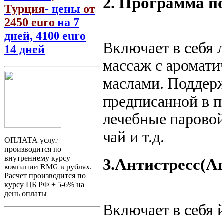
2. Программа по
Турция
- цены
от
2450 euro
на 7
дней, 4100 euro
Включает в себя 
14 дней
массаж с аромат
маслами. Поддер
предписанной в п
лечебные паровой
чай и т.д.
ОПЛАТА услуг
производится по
внутреннему курсу
3.Антистресс(An
компании RMG в рублях.
Расчет производится по
курсу ЦБ РФ + 5-6% на
день оплаты
Включает в себя 