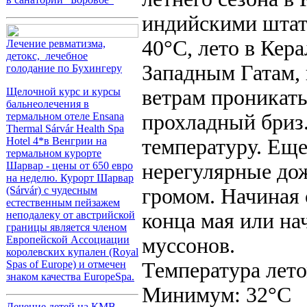
индийскими штат
40°C, лето в Кер
Лечение ревматизма,
детокс, лечебное
Западным Гатам,
голодание по Бухингеру
ветрам проникать
Щелочной курс и курсы
бальнеолечения в
прохладный бриз
термальном отеле Ensana
Thermal Sárvár Health Spa
температуру. Еще
Hotel 4*в Венгрии на
термальном курорте
нерегулярные до
Шарвар - цены от 650 евро
на неделю. Курорт Шарвар
громом. Начиная 
(Sárvár) с чудесным
естественным пейзажем
конца мая или на
неподалеку от австрийской
границы является членом
муссонов.
Европейской Ассоциации
королевских купален (Royal
Температура лето
Spas of Europe) и отмечен
знаком качества EuropeSpa.
Минимум: 32°C
Лечение детей на КМВ-