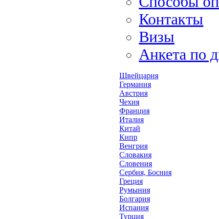
Способы оп
Контакты
Визы
Анкета по 
Швейцария
Германия
Австрия
Чехия
Франция
Италия
Китай
Кипр
Венгрия
Словакия
Словения
Сербия, Босния
Греция
Румыния
Болгария
Испания
Турция