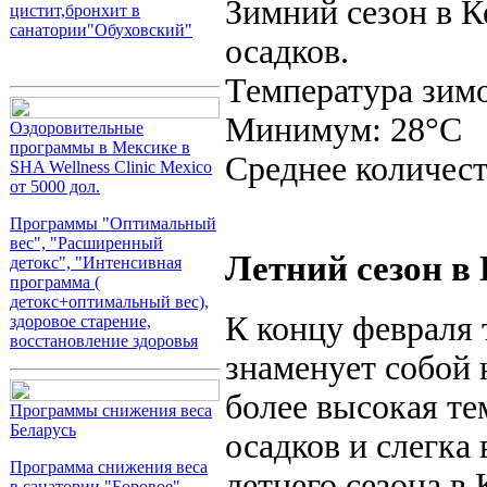
Зимний сезон в К
цистит,бронхит в
санатории"Обуховский"
осадков.
Температура зим
Минимум: 28°C
Оздоровительные
программы в Мексике в
Среднее количест
SHA Wellness Clinic Mexico
от 5000 дол.
Программы "Оптимальный
вес", "Расширенный
Летний сезон в
детокс", "Интенсивная
программа (
детокс+оптимальный вес),
К концу февраля 
здоровое старение,
восстановление здоровья
знаменует собой 
более высокая те
Программы снижения веса
Беларусь
осадков и слегка
Программа снижения веса
летнего сезона в
в санатории "Боровое"