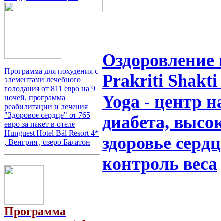
Оздоровление 
Программа для похудения с
Prakriti Shakti
элементами лечебного
голодания от 811 евро на 9
Yoga - центр 
ночей, программа
реабилитации и лечения
"Здоровое сердце" от 765
диабета, высо
евро за пакет в отеле
Hunguest Hotel Bál Resort 4*
здоровье сердц
, Венгрия , озеро Балатон
контроль веса
Программа