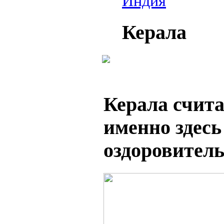
Индия
Керала
Керала счит
именно здесь
оздоровител