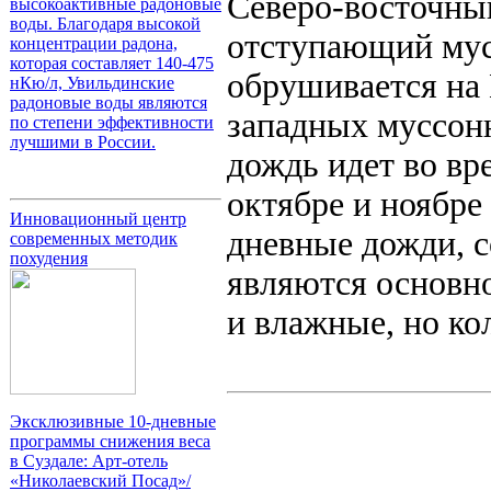
Северо-восточный
высокоактивные радоновые
воды. Благодаря высокой
отступающий мус
концентрации радона,
которая составляет 140-475
обрушивается на 
нКю/л, Увильдинские
радоновые воды являются
западных муссон
по степени эффективности
лучшими в России.
дождь идет во вр
октябре и ноябре
Инновационный центр
дневные дожди, 
современных методик
похудения
являются основно
и влажные, но ко
Эксклюзивные 10-дневные
программы снижения веса
в Суздале: Арт-отель
«Николаевский Посад»/