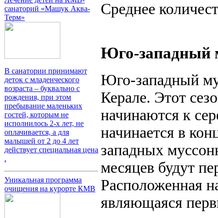
Среднее количест
санаторий «Машук Аква-
Терм»
Юго-западный м
В санатории принимают
Юго-западный му
деток с младенческого
возраста – буквально с
Керале. Этот сез
рождения, при этом
пребывание маленьких
начинаются к сер
гостей, которым не
исполнилось 2-х лет, не
начинается в кон
оплачивается, а для
малышей от 2 до 4 лет
западных муссон
действует специальная цена
.
месяцев будут п
Уникальная программа
Расположенная на
очищения на курорте КМВ
являющаяся перв