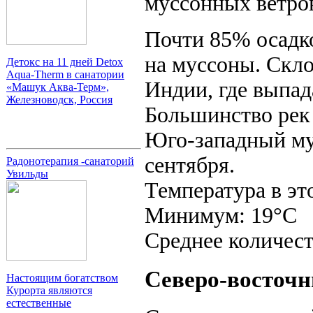
муссонных ветров
Почти 85% осадк
на муссоны. Скло
Детокс на 11 дней Detox
Aqua-Therm в санатории
Индии, где выпад
«Машук Аква-Терм»,
Железноводск, Россия
Большинство рек 
Юго-западный мус
сентября.
Радонотерапия -санаторий
Увильды
Температура в эт
Минимум: 19°C
Среднее количест
Северо-восточн
Настоящим богатством
Курорта являются
естественные