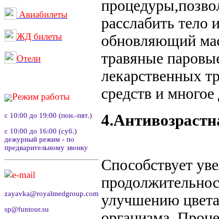
процедуры,позв
Авиабилеты
расслабить тело 
ЖД билеты
обновляющий ма
травяные паровые
Отели
лекарственных т
средств и многое 
Режим работы
с 10:00 до 19:00 (пон.-пят.)
4.Антивозрастн
с 10:00 до 16:00 (суб.)
дежурный режим - по
предварительному звонку
Способствует ув
e-mail
продолжительнос
zayavka@royalmedgroup.com
улучшению цвета
sp@funtour.su
организма. Проц