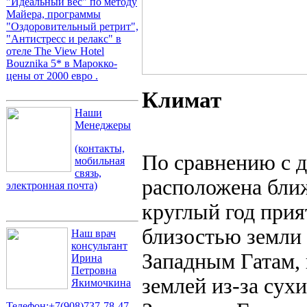
"Идеальный вес" по методу
Майера, программы
"Оздоровительный ретрит",
"Антистресс и релакс" в
отеле The View Hotel
Bouznika 5* в Марокко-
цены от 2000 евро .
К
лимат
Наши
Менеджеры
(контакты,
По сравнению с 
мобильная
связь,
расположена ближ
электронная почта)
круглый год прия
близостью земли 
Наш врач
консультант
Западным Гатам, 
Ирина
Петровна
землей из-за сухи
Якимочкина
Телефон:+7(908)737-78-47