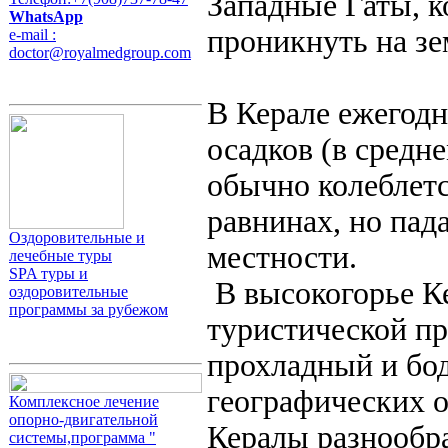
Западные Гаты, к
WhatsApp
проникнуть на з
e-mail :
doctor@royalmedgroup.com
В Керале ежегодн
осадков (в средне
обычно колеблется
равнинах, но пада
Оздоровительные и
местности.
лечебные туры
SPA туры и
В высокогорье К
оздоровительные
программы за рубежом
туристической пр
прохладный и бо
географических 
Комплексное лечение
опорно-двигательной
Кералы разнообр
системы,программа "