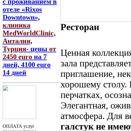
с проживанием в
отеле «Rixos
Downtown»,
клиника
Ресторан
MedWorldClinic,
Анталия,
Турция
- цены
от
Ценная коллекция
2450 euro
на 7
зала представляе
дней, 4100 euro
приглашение, нек
14 дней
хорошему столу.
перчатках, осозн
Элегантная, ожив
атмосфера. Для в
галстук не имеют
ОПЛАТА услуг