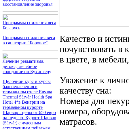
восстановление здоровья
Программы снижения веса
Беларусь
Качество и исти
Программа снижения веса
в санатории "Боровое"
почувствовать в 
в цвете, в мебели
Лечение ревматизма,
детокс, лечебное
голодание по Бухингеру
Уважение к лично
Щелочной курс и курсы
бальнеолечения в
качеству сна:
термальном отеле Ensana
Thermal Sárvár Health Spa
Номера для некур
Hotel 4*в Венгрии на
термальном курорте
номера, оборудо
Шарвар - цены от 650 евро
на неделю. Курорт Шарвар
матрасов.
(Sárvár) с чудесным
естественным пейзажем