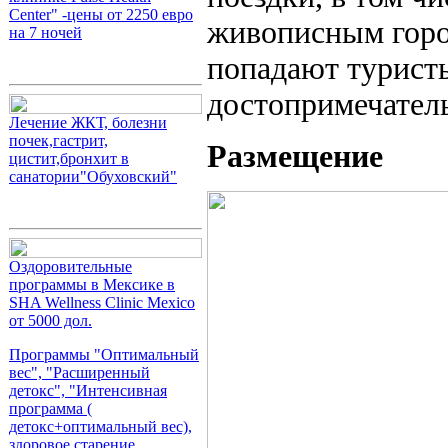
Center" -цены от 2250 евро
живописным город
на 7 ночей
попадают турист
достопримечател
Лечение ЖКТ, болезни
почек,гастрит,
Размещение
цистит,бронхит в
санатории"Обуховский"
Оздоровительные
программы в Мексике в
SHA Wellness Clinic Mexico
от 5000 дол.
Программы "Оптимальный
вес", "Расширенный
детокс", "Интенсивная
программа (
детокс+оптимальный вес),
здоровое старение,