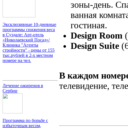
зоны-день. Сп
ванная комнат
гостиная.
Эксклюзивные 10-дневные
программы снижения веса
Design Room
в Суздале: Арт-отель
«Николаевский Посад»/
Design Suite
(6
Клиника "Агенты
стройности" - цены от 155
тыс.рублей в 2-х местном
номере на чел.
В каждом номер
телевидение, тел
Лечение ожирения в
Сербии
Программа по борьбе с
избыточным весом,