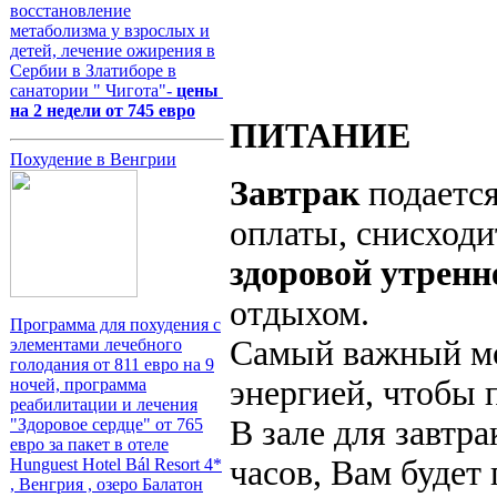
восстановление
метаболизма у взрослых и
детей, лечение ожирения в
Сербии в Златиборе в
санатории " Чигота"-
цены
на 2 недели от 745 евро
ПИТАНИЕ
Похудение в Венгрии
Завтрак
подается
оплаты, снисходи
здоровой утренн
отдыхом.
Программа для похудения с
Самый важный мо
элементами лечебного
голодания от 811 евро на 9
энергией, чтобы
ночей, программа
реабилитации и лечения
В зале для завтра
"Здоровое сердце" от 765
евро за пакет в отеле
часов, Вам будет
Hunguest Hotel Bál Resort 4*
, Венгрия , озеро Балатон