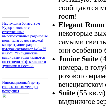
сообщаются ме
room!
Elegant Room
Настоящим богатством
Курорта являются
некоторые вых
естественные
высокоактивные радоновые
самыми светлы
воды. Благодаря высокой
концентрации радона,
они особенно
которая составляет 140-475
нКю/л, Увильдинские
Junior Suite
(
радоновые воды являются
по степени эффективности
номера, в гол
лучшими в России.
розового мрам
венецианском 
Инновационный центр
современных методик
Suite
(55 кв.м
похудения
выдвижное зер