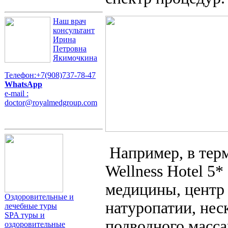
Наш врач
консультант
Ирина
Петровна
Якимочкина
Телефон:+7(908)737-78-47
WhatsApp
e-mail :
doctor@royalmedgroup.com
Например, в тер
Wellness Hotel 5
медицины, центр 
Оздоровительные и
натуропатии, нес
лечебные туры
SPA туры и
подводного масса
оздоровительные