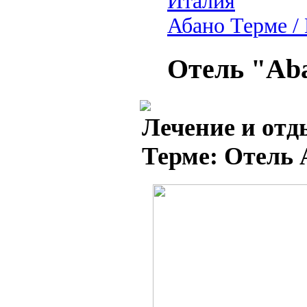
Италия
Абано Терме /
Отель "Aba
Лечение и отд
Терме: Отель A