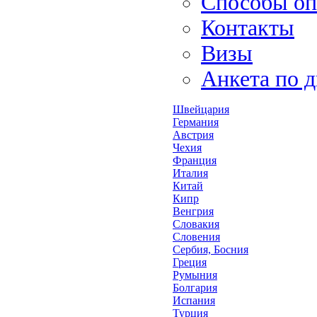
Способы оп
Контакты
Визы
Анкета по 
Швейцария
Германия
Австрия
Чехия
Франция
Италия
Китай
Кипр
Венгрия
Словакия
Словения
Сербия, Босния
Греция
Румыния
Болгария
Испания
Турция