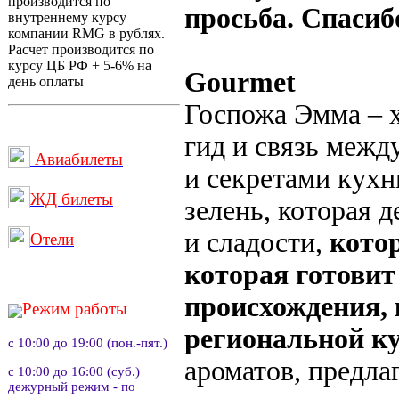
производится по
просьба. Спасиб
внутреннему курсу
компании RMG в рублях.
Расчет производится по
курсу ЦБ РФ + 5-6% на
Gourmet
день оплаты
Госпожа Эмма – х
гид и связь межд
Авиабилеты
и секретами кухн
ЖД билеты
зелень, которая 
и сладости,
котор
Отели
которая готовит
происхождения, 
Режим работы
региональной к
с 10:00 до 19:00 (пон.-пят.)
ароматов, предла
с 10:00 до 16:00 (суб.)
дежурный режим - по