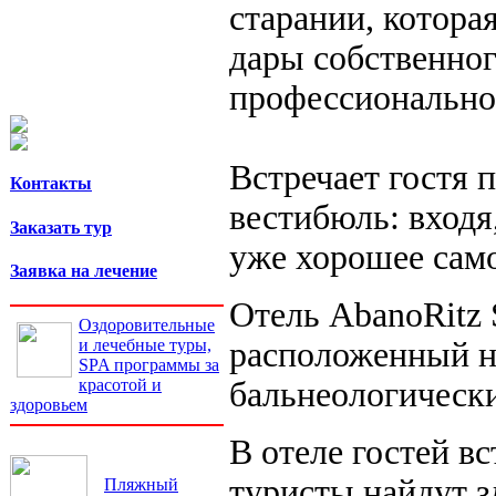
старании, котора
дары собственног
профессионально
Встречает гостя 
Контакты
вестибюль: входя
Заказать тур
уже хорошее само
Заявка на лечение
Отель AbanoRitz S
Оздоровительные
расположенный н
и лечебные туры,
SPA программы за
бальнеологическ
красотой и
здоровьем
В отеле гостей в
туристы найдут з
Пляжный