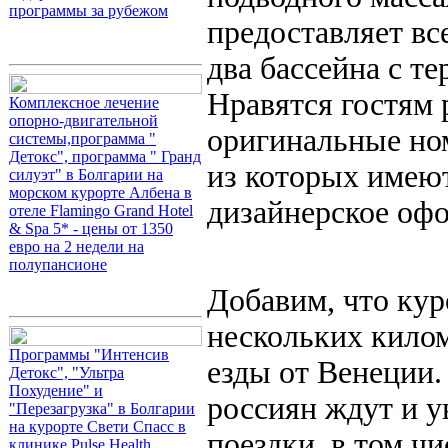
программы за рубежом
предоставляет вс
два бассейна с т
Нравятся гостям 
Комплексное лечение
опорно-двигательной
оригинальные ном
системы,программа "
Детокс", программа " Гранд
из которых имеют
силуэт" в Болгарии на
морском курорте Албена в
дизайнерское оф
отеле Flamingo Grand Hotel
& Spa 5* - цены от 1350
евро на 2 недели на
полупансионе
Добавим, что кур
нескольких килом
Программы "Интенсив
езды от Венеции.
Детокс", "Ультра
Похудение" и
россиян ждут и 
"Перезагрузка" в Болгарии
на курорте Свети Спасс в
поездки, в том ч
клинике Pulse Health