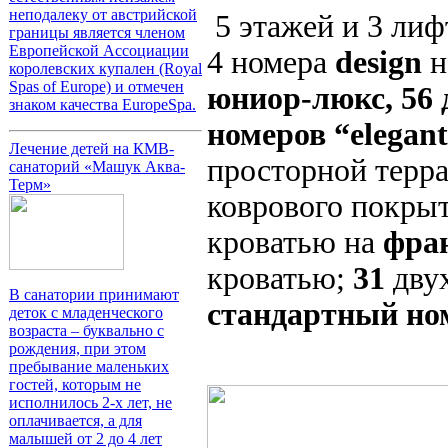
неподалеку от австрийской
5 этажей и 3 лиф
границы является членом
Европейской Ассоциации
4 номера
design
н
королевских купален (Royal
Spas of Europe) и отмечен
юниор-люкс, 56
знаком качества EuropeSpa.
номеров “elegan
Лечение детей на КМВ-
просторной терра
санаторий «Машук Аква-
Терм»
коврового покры
кроватью на
фра
кроватью;
31
дву
В санатории принимают
стандартный но
деток с младенческого
возраста – буквально с
рождения, при этом
пребывание маленьких
гостей, которым не
исполнилось 2-х лет, не
оплачивается, а для
малышей от 2 до 4 лет