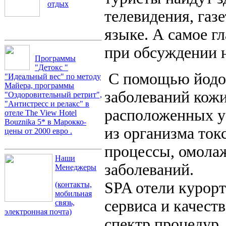
отдых
телевидения, газ
языке. А самое г
при обсуждении 
Программы
"Детокс "
С помощью йодоб
"Идеальный вес" по методу
Майера, программы
заболеваний кожи
"Оздоровительный ретрит",
"Антистресс и релакс" в
расположенных у
отеле The View Hotel
Bouznika 5* в Марокко-
из организма ток
цены от 2000 евро .
процессы, омолаж
Наши
заболеваний.
Менеджеры
SPA отели курор
(контакты,
мобильная
сервиса и качест
связь,
электронная почта)
спектр процедур.