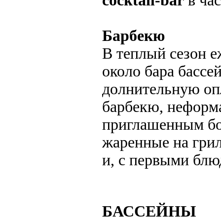
cocktail-bar
в час
Барбекю
В теплый сезон е
около бара бассе
долнительную опл
барбекю, неформа
приглашенным бо
жаренные на грил
и, с первыми бл
БАССЕЙНЫ