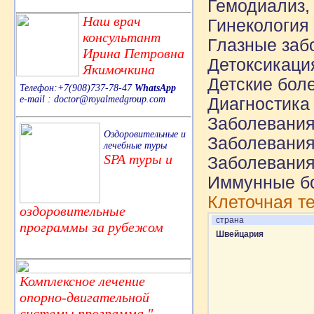
Гемодиализ,
Наш врач
Гинекология
консультант
Глазные заб
Ирина Петровна
Детоксикаци
Якимочкина
Детские бол
Телефон:+7(908)737-78-47
WhatsApp
e-mail : doctor@royalmedgroup.com
Диагностика
Заболевания
Оздоровительные и
Заболевания
лечебные туры
SPA туры и
Заболевания
Иммунные б
Клеточная т
оздоровительные
страна
программы за рубежом
Швейцария
Комплексное лечение
опорно-двигательной
системы,программа "