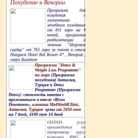
Похудение в Венгрии
Программа для
похудения с
элементами
лечебного голодания
от 811 евро на 9
ночей, программа
реабилитации и
лечения "Здоровое
сердце" от 765 евро за пакет в отеле
Hunguest Hotel Bál Resort 4* , Венгрия ,
озеро Балатон
Программа "Detox &
Weight Loss Programme"
на море
(Программа
похудения) Анталия,
Турция и Detox
Programme (Программа
Detox): стоимость пакета с
проживанием в отеле «Rixos
Downtown»,
клиника MedWorldClinic,
Анталия, Турция
- цены
от 2450 euro
на 7 дней, 4100 euro 14 дней
ОПЛАТА услуг
производится по
внутреннему курсу
компании RMG в