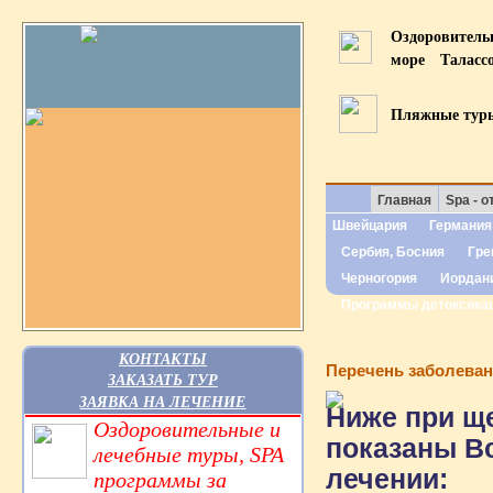
Оздоровител
море
Таласс
Пляжные тур
Главная
Spa - о
Швейцария
Германия
Сербия, Босния
Гре
Черногория
Иордан
Программы детоксика
КОНТАКТЫ
Перечень заболева
ЗАКАЗАТЬ ТУР
ЗАЯВКА НА ЛЕЧЕНИЕ
Ниже при ще
Оздоровительные и
показаны В
лечебные туры, SPA
лечении:
программы за