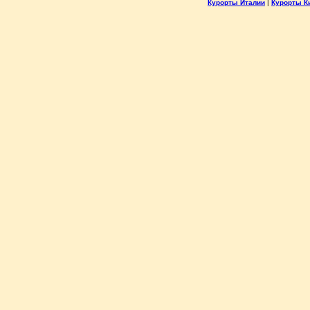
Курорты Италии
|
Курорты К