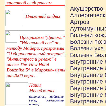
красотой и здоровьем
Акушерство,
Аллергическ
Пляжный отдых
Артроз
Аутоимунные
Болезни кож
Программы "Детокс "
Болезни пожи
"Идеальный вес" по
Болезни уха,
методу Майера, программы
"Оздоровительный ретрит",
Болезнь Бех
"Антистресс и релакс" в
Внутренние 
отеле The View Hotel
Внутренние 
Bouznika 5* в Марокко- цены
Внутренние 
от 2000 евро .
Внутренние 
Наши
Внутренние 
Менеджеры
Внутренние 
(контакты, мобильная
Внутренние 
связь, электронная
почта)