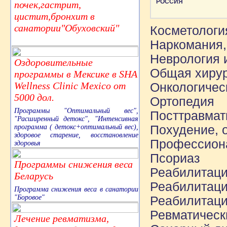
РОССИЯ
почек,гастрит,
цистит,бронхит в
санатории"Обуховский"
Косметологи
Наркомания,
Неврология 
Оздоровительные
Общая хиру
программы в Мексике в SHA
Wellness Clinic Mexico от
Онкологичес
5000 дол.
Ортопедия
Программы "Оптимальный вес",
Посттравмат
"Расширенный детокс", "Интенсивная
программа ( детокс+оптимальный вес),
Похудение, 
здоровое старение, восстановление
Профессион
здоровья
Псориаз
Программы снижения веса
Реабилитаци
Беларусь
Реабилитаци
Программа снижения веса в санатории
"Боровое"
Реабилитаци
Ревматическ
Лечение ревматизма,