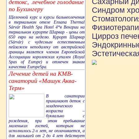
Сахарный ди
детокс, лечебное голодание
по Бухингеру
Синдром хро
Стоматологи
Щелочной курс и курсы бальнеолечения
в термальном отеле Ensana Thermal
Физиотерапи
Sárvár Health Spa Hotel 4*в Венгрии на
термальном курорте Шарвар - цены от
Цирроз пече
650 евро на неделю. Курорт Шарвар
(Sárvár) с чудесным естественным
Эндокринные
пейзажем неподалеку от австрийской
Эстетическая
границы является членом Европейской
Ассоциации королевских купален (Royal
Spas of Europe) и отмечен знаком
качества EuropeSpa.
Лечение детей на КМВ-
санаторий «Машук Аква-
Терм»
В санатории
принимают деток с
младенческого
возраста –
буквально с
рождения, при этом пребывание
маленьких гостей, которым не
исполнилось 2-х лет, не оплачивается, а
для малышей от 2 до 4 лет действует