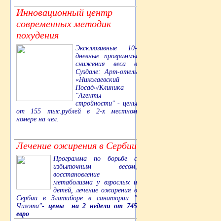
Инновационный центр
современных методик
похудения
Эксклюзивные 10-
дневные программы
снижения веса в
Суздале: Арт-отель
«Николаевский
Посад»/Клиника
"Агенты
стройности" - цены
от 155 тыс.рублей в 2-х местном
номере на чел.
Лечение ожирения в Сербии
Программа по борьбе с
избыточным весом,
восстановление
метаболизма у взрослых и
детей, лечение ожирения в
Сербии в Златиборе в санатории "
Чигота"-
цены на 2 недели от 745
евро