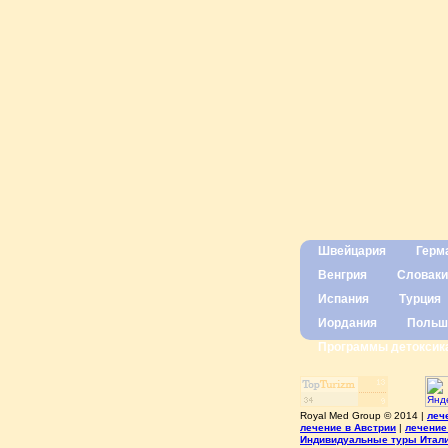
Швейцария
Герм
Венгрия
Словаки
Испания
Турция
Иордания
Польш
Программы детоксик
Royal Med Group © 2014 |
леч
лечение в Австрии
|
лечение
Индивидуальные туры Итал