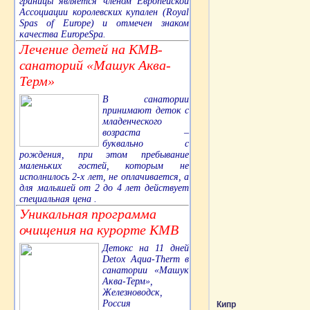
границы является членом Европейской
Ассоциации королевских купален (Royal
Spas of Europe) и отмечен знаком
качества EuropeSpa.
Лечение детей на КМВ-
санаторий «Машук Аква-
Терм»
В санатории
принимают деток с
младенческого
возраста –
буквально с
рождения, при этом пребывание
маленьких гостей, которым не
исполнилось 2-х лет, не оплачивается, а
для малышей от 2 до 4 лет действует
специальная цена .
Уникальная программа
очищения на курорте КМВ
Детокс на 11 дней
Detox Aqua-Therm в
санатории «Машук
Аква-Терм»,
Железноводск,
Россия
Кипр