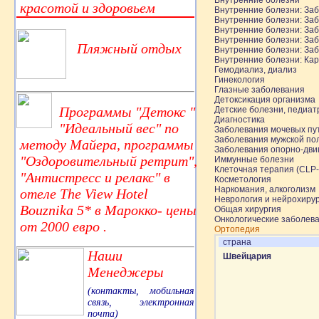
Внутренние болезни
красотой и здоровьем
Внутренние болезни: За
Внутренние болезни: За
Внутренние болезни: Заб
Внутренние болезни: За
Пляжный отдых
Внутренние болезни: За
Внутренние болезни: Кар
Гемодиализ, диализ
Гинекология
Глазные заболевания
Детоксикация организма
Программы "Детокс "
Детские болезни, педиат
Диагностика
"Идеальный вес" по
Заболевания мочевых пут
Заболевания мужской по
методу Майера, программы
Заболевания опорно-дви
"Оздоровительный ретрит",
Иммунные болезни
Клеточная терапия (CLP
"Антистресс и релакс" в
Косметология
Наркомания, алкоголизм
отеле The View Hotel
Неврология и нейрохиру
Bouznika 5* в Марокко- цены
Общая хирургия
Онкологические заболева
от 2000 евро .
Ортопедия
страна
Наши
Швейцария
Менеджеры
(контакты, мобильная
связь, электронная
почта)