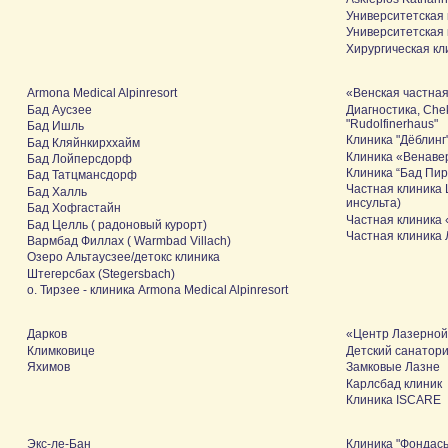
Университетская 
Университетская 
Хирургическая к
Armona Medical Alpinresort
«Венская частная
Бад Аусзее
Диагностика, Che
"Rudolfinerhaus"
Бад Ишль
Клиника "Дёблинг
Бад Кляйнкирххайм
Клиника «Венаве
Бад Лойперсдорф
Клиника “Бад Пира
Бад Татцмансдорф
Частная клиника 
Бад Халль
инсульта)
Бад Хофгастайн
Частная клиника 
Бад Целль ( радоновый курорт)
Частная клиника 
Вармбад Филлах ( Warmbad Villach)
Озеро Альтаусзее/детокс клиника
Штегерсбах (Stegersbach)
о. Тирзее - клиника Armona Medical Alpinresort
Дарков
«Центр Лазерной
Климковице
Детский санатор
Яхимов
Замковые Лазне
Карлсбад клиник
Клиника ISCARE
Экс-ле-Бан
Клиника "Фондась