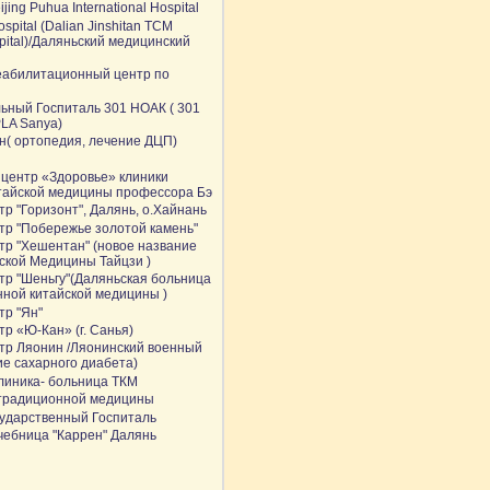
jing Puhua International Hospital
ospital (Dalian Jinshitan TCM
spital)/Даляньский медицинский
реабилитационный центр по
ьный Госпиталь 301 НОАК ( 301
PLA Sanya)
н( ортопедия, лечение ДЦП)
 центр «Здоровье» клиники
тайской медицины профессора Бэ
р "Горизонт", Далянь, о.Хайнань
тр "Побережье золотой камень"
тр "Хeшентан" (новое название
ской Медицины Тайцзи )
тр "Шеньгу"(Даляньская больница
нной китайской медицины )
тр "Ян"
р «Ю-Кан» (г. Санья)
тр Ляонин /Ляонинский военный
ие сахарного диабета)
линика- больница ТКМ
 традиционной медицины
ударственный Госпиталь
чебница "Каррен" Далянь