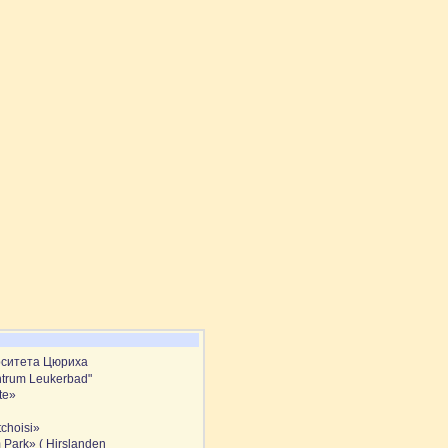
рситета Цюриха
trum Leukerbad"
te»
choisi»
m Park» ( Hirslanden_