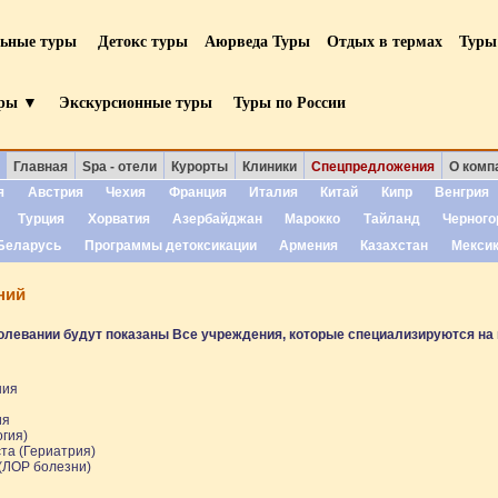
льные туры
Детокс туры
Аюрведа Туры
Отдых в термах
Туры
уры ▼
Экскурсионные туры
Туры по России
Главная
Spa - отели
Курорты
Клиники
Спецпредложения
О комп
я
Австрия
Чехия
Франция
Италия
Китай
Кипр
Венгрия
Турция
Хорватия
Азербайджан
Марокко
Тайланд
Черного
Беларусь
Программы детоксикации
Армения
Казахстан
Мекси
ний
олевании будут показаны Все учреждения, которые специализируются на 
ния
ия
гия)
та (Гериатрия)
 (ЛОР болезни)