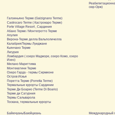
Реабилитационная 
сюр-Орж)
Галзиньяно Терме (Galzignano Terme)
Castrocaro Terme ( Кастрокаро Терме)
Forte Village Resort , Сардиния
Абано Терме / Монтегротто Терме
Апулия
Верона-Терме делла Вальполичелла
Калабрия/Термы Луиджане
Кьянчано Терме
Лигурия
Ломбардия ( озеро Маджоре, озеро Комо, озеро
Изео)
Милано Мариттима
Монтекатини Терме
Озеро Гарда - термы Сирмионе
Остров Искья
Поретта Терме (Porretta Terme)
Термальные курорты Сардинии
Терме Ди Боарио (Terme Di Boario)
Терме ди Сатурния
Термы Сальварола
Тоскана, термальные курорты
Байючуань/Баюйцюань
Международный г