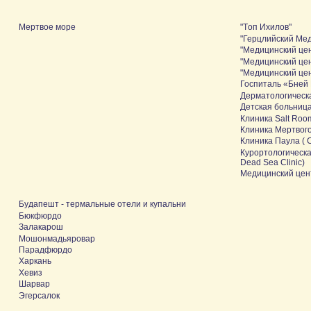
Мертвое море
"Tоп Ихилов"
"Герцлийский Ме
"Медицинский це
"Медицинский це
"Медицинский це
Госпиталь «Бней
Дерматологическа
Детская больниц
Клиника Salt Room
Клиника Мертвого
Клиника Паула ( C
Курортологическа
Dead Sea Clinic)
Медицинский цен
Будапешт - термальные отели и купальни
Бюкфюрдо
Залакарош
Мошонмадьяровар
Парадфюрдо
Харкань
Хевиз
Шарвар
Эгерсалок