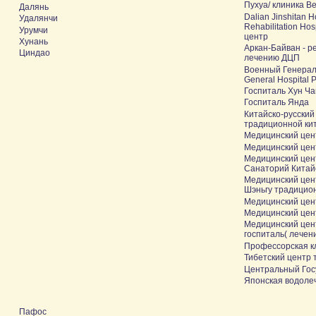
Пухуа/ клиника Bei
Далянь
Dalian Jinshitan H
Удалянчи
Rehabilitation Ho
Урумчи
центр
Хунань
Аркан-Байван - 
Циндао
лечению ДЦП
Военный Генерал
General Hospital 
Госпиталь Хун Ча
Госпиталь Янда
Китайско-русский
традиционной ки
Медицинский цент
Медицинский цен
Медицинский цен
Санаторий Китай
Медицинский цен
Шэньгу традицио
Медицинский цен
Медицинский цент
Медицинский цен
госпиталь( лечен
Профессорская к
Тибетский центр
Центральный Гос
Японская водоле
Пафос