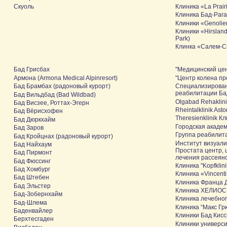
Скуоль
Клиника «La Prair
Клиника Бад-Раг
Клиники «Genolie
Клиники «Hirslande
Park)
Клинка «Салем-С
Бад Грисбах
"Mедицинский це
Армона (Armona Medical Alpinresort)
"Центр колена п
Бад Брамбах (радоновый курорт)
Cпециализирован
реабилитации Ба
Бад Вильдбад (Bad Wildbad)
Olgabad Rehaklin
Бад Висзее, Роттах-Эгерн
Rheintalklinik Asto
Бад Вёрисхофен
Theresienklinik К
Бад Дюркхайм
Городская академ
Бад Заров
Группа реабилит
Бад Кройцнах (радоновый курорт)
Институт визуали
Бад Найхаум
Простата центр,
Бад Пирмонт
лечения рассеяно
Бад Фюссинг
Клиника "Kopfklini
Бад Хомбург
Клиника «Vincent
Бад Штебен
Клиника Франца 
Бад Эльстер
Клиника ХЕЛИОС
Бад-Зобернхайм
Клиника лечебног
Бад-Шлема
Клиника “Макс Гр
Баденвайлер
Клиники Бад Кисс
Берхтесгаден
Клиники универси