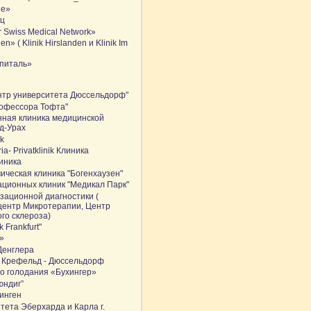
ie»
ац
r Swiss Medical Network»
n» ( Klinik Hirslanden и Klinik Im
питаль»
нтр университета Дюссельдорф"
рофессора Тофта"
ная клиника медицинской
д-Урах
ik
ria- Privatklinik Клиника
линика
ическая клиника "Богенхаузен"
ационных клиник "Медикал Парк"
зационной диагностики (
 центр Микротерапии, Центр
го склероза)
k Frankfurt"
i»
Денглера
 Крефельд - Дюссельдорф
о голодания «Бухингер»
юндиг”
инген
тета Эберхарда и Карла г.