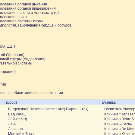
болевания органов дыхания
болевания органов пищеварения
олевания печени и желчных путей
болевания почек
болевания системы крови
диология, заболевания сердца и сосудов
рия, ДЦП
ей (Урология)
ловой сферы (Андрология)
гательной системы
-терапия)
ргия
ния, реабилитация после онкологии
курорт
клиника
Bürgenstock Resort Lucerne Lake( Бюргеншток)
Госпиталь Униве
Бад Рагац
Клиника "Rehazen
Лейкербад
Клиника «Beau-Si
Ленк
Клиника «Cecil»
Лозанна
Клиника «De Mont
Монтрё и Веве
Клиника «Klinik I