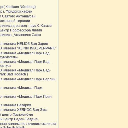
г( Klinikum Nürnberg)
р г. Фридрихсхафен
и Святого Антониуса»
клеточной терапии
линика д-ра мед. наук Х. Хагази
Центр Профессора Лилля
линика „Асклепиос Санкт
я клиника HELIOS Бад-Заров
я клиника "KLINIK IM ALPENPARK"
я клиника «Медикал Парк Бад
аумхюгель»
я клиника «Медикал Парк Бад-
бертус»
я клиника «Медикал Парк Бад-
Park Bad Rodach )
я клиника «Медикал Парк Берлин
я клиника «Медикал Парк
я клиника «Медикал Парк Прин
я клиника Бавария
ая клиника ХЕЛИОС Бад-Эмс
 центр Фалькенбург
ий центр Баден-Бадена
ная клиника по лечению сколиоза
a-Schroth-Klinik