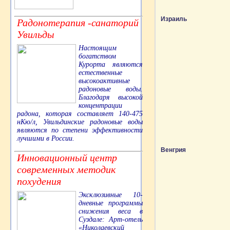
Израиль
Радонотерапия -санаторий
Увильды
Настоящим
богатством
Курорта являются
естественные
высокоактивные
радоновые воды.
Благодаря высокой
концентрации
радона, которая составляет 140-475
нКю/л, Увильдинские радоновые воды
являются по степени эффективности
лучшими в России.
Венгрия
Инновационный центр
современных методик
похудения
Эксклюзивные 10-
дневные программы
снижения веса в
Суздале: Арт-отель
«Николаевский