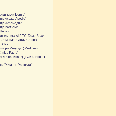
дицинский Центр"
нтр Ассаф Арофе"
нтр Исрамедик"
нтр Рамбам"
 Цион»
я клиника «I.P.T.C. Dead Sea»
а Эдмонда и Лили Сафра
 Clinic
 моря Медикус ( Medicus)
linica Paula)
я лечебница "Дэд Си Клиник" (
тр "Мигдаль Медикал"