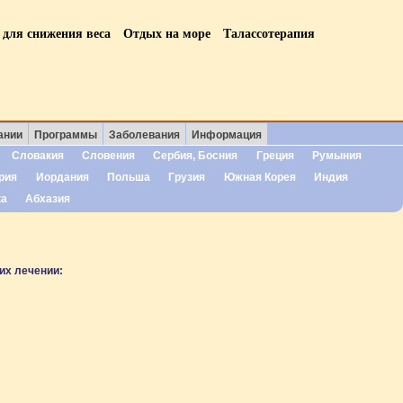
 для снижения веса
Отдых на море
Талассотерапия
ании
Программы
Заболевания
Информация
Словакия
Словения
Сербия, Босния
Греция
Румыния
рия
Иордания
Польша
Грузия
Южная Корея
Индия
ка
Абхазия
их лечении: