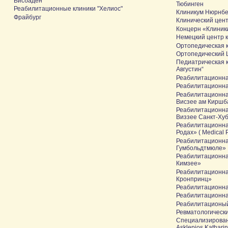
Висбаден
Тюбинген
Реабилитационные клиники "Хелиос"
Клиникум Нюрнбер
Фрайбург
Клинический цент
Концерн «Клиник
Немецкий центр 
Ортопедическая к
Ортопедический 
Педиатрическая к
Августин“
Реабилитационна
Реабилитационна
Реабилитационна
Висзее ам Киршб
Реабилитационна
Виззее Санкт-Ху
Реабилитационна
Родах» ( Medical 
Реабилитационна
Гумбольдтмюле»
Реабилитационна
Кимзее»
Реабилитационна
Кронпринц»
Реабилитационна
Реабилитационн
Реабилитационый
Ревматологическ
Специализирован
Asklepios Katharin