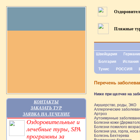
Оздоровите
Пляжные т
Швейцария
Германи
Болгария
Испания
Тунис
РОССИЯ
Перечень заболева
Ниже при щелчке на заб
КОНТАКТЫ
Акушерство, роды, ЭКО
ЗАКАЗАТЬ ТУР
Аллергические заболева
Артроз
ЗАЯВКА НА ЛЕЧЕНИЕ
Аутоимунные заболеван
Оздоровительные и
Болезни кожи (Дерматоло
Болезни пожилого возрас
лечебные туры, SPA
Болезни уха, горла, носа
программы за
Болезнь Бехтерева