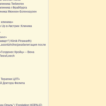
клиника Тюбинген
клиника г.Фрайбурга
линика Мюнхен-Богенхаузен
 клиника»
k Up в Австрии :Клиника
"
ринг»
варт"( Klinik Pirawarth)
Lassnitzhöhe(реабилитация после
«Голденес Кройц» – Вена
Леех/Leech
 Терапии ЦЛТ»
ий Доктора Филипа
он Опаль" ( Fondation HOPALE)