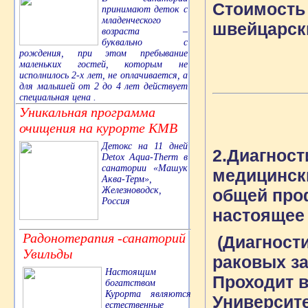
Стоимость 
принимают деток с
младенческого
швейцарск
возраста –
буквально с
рождения, при этом пребывание
маленьких гостей, которым не
исполнилось 2-х лет, не оплачивается, а
для малышей от 2 до 4 лет действует
специальная цена .
Уникальная программа
очищения на курорте КМВ
Детокс на 11 дней
2.Диагност
Detox Aqua-Therm в
санатории «Машук
медицинск
Аква-Терм»,
Железноводск,
общей про
Россия
настоящее
Радонотерапия -санаторий
(Диагност
Увильды
раковых за
Настоящим
Проходит в
богатством
Курорта являются
Университе
естественные