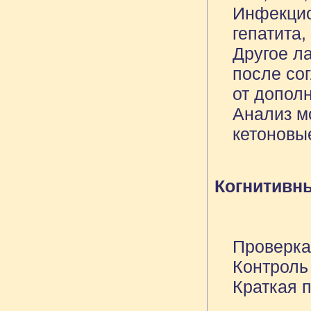
Инфекцио
гепатита,
Другое л
после со
от допол
Анализ мо
кетоновы
Когнитивны
Проверка
Контроль
Краткая 