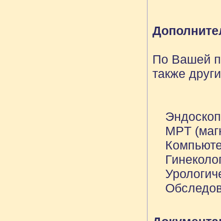
Дополните
По Вашей п
также друг
Эндоскоп
MPT (маг
Компьют
Гинеколо
Урологич
Обследов