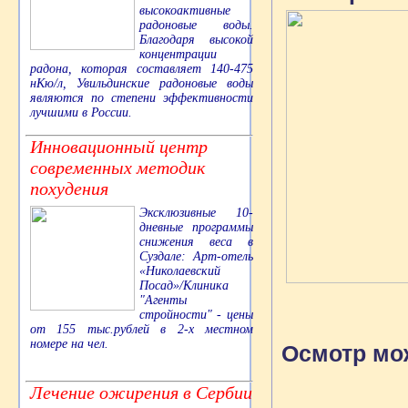
высокоактивные
радоновые воды.
Благодаря высокой
концентрации
радона, которая составляет 140-475
нКю/л, Увильдинские радоновые воды
являются по степени эффективности
лучшими в России.
Инновационный центр
современных методик
похудения
Эксклюзивные 10-
дневные программы
снижения веса в
Суздале: Арт-отель
«Николаевский
Посад»/Клиника
"Агенты
стройности" - цены
от 155 тыс.рублей в 2-х местном
номере на чел.
Осмотр мож
Лечение ожирения в Сербии