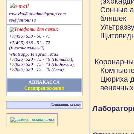
(эхокард
e-mail
Сонные а
zayavka@royalmedgroup.com
бляшек
sp@funtour.su
Ультразв
Телефоны для связи:
Щитовидн
+7(495) 638 - 56 - 71
+7(495) 638 - 52 - 72
(многоканальный)
Whatsapp, Telegram, Max
+7(925) 520 - 73 - 46 (Наталья),
Коронарный
+7(925) 520 - 73 - 43 (Надежда),
Компьюте
+7(925) 520 - 73 - 40 (Алла)
Цюриха д
АВИАКАССА
венечных
Спецпредложения
Оставить заявку
Лаборатор