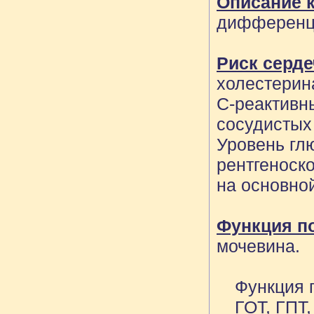
Описание 
дифференц
Риск серде
холестерин
С-реактивны
сосудистых
Уровень гл
рентгеноск
на основно
Функция по
мочевина.
Функция 
ГОТ, ГПТ