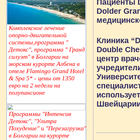
Пациенты D
Dolder Gra
медицинско
Комплексное лечение
опорно-двигательной
Клиника “
системы,программа "
Double Ch
Детокс", программа " Гранд
силуэт" в Болгарии на
центр вра
морском курорте Албена в
учредител
отеле Flamingo Grand Hotel
Университ
& Spa 5* - цены от 1350
специалист
евро на 2 недели на
полупансионе
используе
Швейцарии
Программы "Интенсив
Детокс", "Ультра
Похудение" и "Перезагрузка"
в Болгарии на курорте