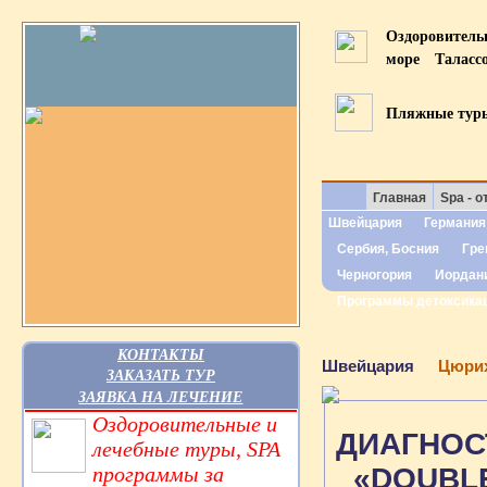
Оздоровител
море
Таласс
Пляжные тур
Главная
Spa - о
Швейцария
Германия
Сербия, Босния
Гре
Черногория
Иордан
Программы детоксика
КОНТАКТЫ
Швейцария
Цюрих
ЗАКАЗАТЬ ТУР
ЗАЯВКА НА ЛЕЧЕНИЕ
Оздоровительные и
ДИАГНОС
лечебные туры, SPA
программы за
«DOUBLE