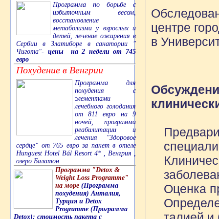
Программа по борьбе с
Обследован
избыточным весом,
восстановление
центре гор
метаболизма у взрослых и
детей, лечение ожирения в
в Универси
Сербии в Златиборе в санатории "
Чигота"-
цены на 2 недели от 745
евро
Похудение в Венгрии
Программа для
Обсуждени
похудения с
элементами
клиническ
лечебного голодания
от 811 евро на 9
ночей, программа
Предвари
реабилитации и
лечения "Здоровое
специали
сердце" от 765 евро за пакет в отеле
Hunguest Hotel Bál Resort 4* , Венгрия ,
Клиничес
озеро Балатон
Программа "Detox &
заболева
Weight Loss Programme"
Оценка п
на море
(Программа
похудения) Анталия,
Определе
Турция и Detox
Programme (Программа
талией и
Detox): стоимость пакета с