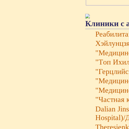
Клиники с 
Реабилита
Хэйлунцзя
"Mедицинс
"Tоп Ихи
"Герцлий
"Медицин
"Медицин
"Частная 
Dalian Jin
Hospital)
Theresienk