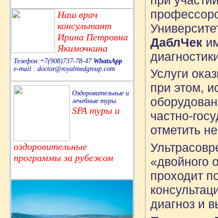
профессор
Наш врач
консультант
Университе
Ирина Петровна
Дабл
Чек
им
Якимочкина
диагностики
Телефон:+7(908)737-78-47
WhatsApp
e-mail : doctor@royalmedgroup.com
Услуги ока
при этом, 
Оздоровительные и
оборудован
лечебные туры
SPA туры и
частно-госу
отметить н
Ультрасовр
оздоровительные
программы за рубежом
«двойного о
проходит п
консультац
диагноз и 