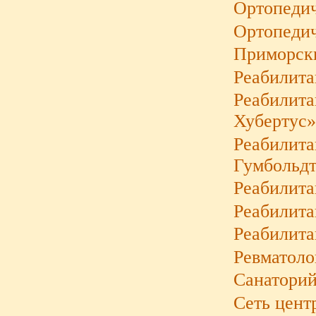
Ортопедич
Ортопеди
Приморски
Реабилит
Реабилита
Хубертус
Реабилита
Гумбольд
Реабилита
Реабилита
Реабилит
Ревматоло
Санатори
Сеть цент