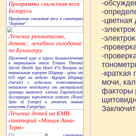
-обсужде
Программы снижения веса
Беларусь
-определ
-цветная
Программа снижения веса в санатории
"Боровое"
-электро
Лечение ревматизма,
-электро
детокс, лечебное голодание
-проверка
по Бухингеру
-проверк
Щелочной курс и курсы бальнеолечения
тонометр
в термальном отеле Ensana Thermal
Sárvár Health Spa Hotel 4*в Венгрии на
-краткая
термальном курорте Шарвар - цены от
650 евро на неделю. Курорт Шарвар
мочи, кал
(Sárvár) с чудесным естественным
пейзажем неподалеку от австрийской
факторы 
границы является членом Европейской
Ассоциации королевских купален (Royal
щитовидн
Spas of Europe) и отмечен знаком
Заключит
качества EuropeSpa.
Лечение детей на КМВ-
санаторий «Машук Аква-
Терм»
В санатории