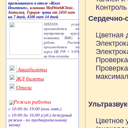
проживанием в отеле «Rixos
Контроль
Downtown»,
клиника MedWorldClinic,
Анталия, Турция
- цены
от 2450 euro
Сердечно-с
на 7 дней, 4100 euro 14 дней
ОПЛАТА услуг
производится по
Цветная 
внутреннему курсу
компании RMG в
Электрок
рублях. Расчет
производится по
Электрок
курсу ЦБ РФ + 5-6%
на день оплаты
Проверка
Проверка
Авиабилеты
максимал
ЖД билеты
Отели
Режим работы
Ультразву
с 10:00 до 19:00 (пон.-пят.)
с 10:00 до 16:00 (суб.) дежурный
Цветное 
режим - по предварительному
звонку