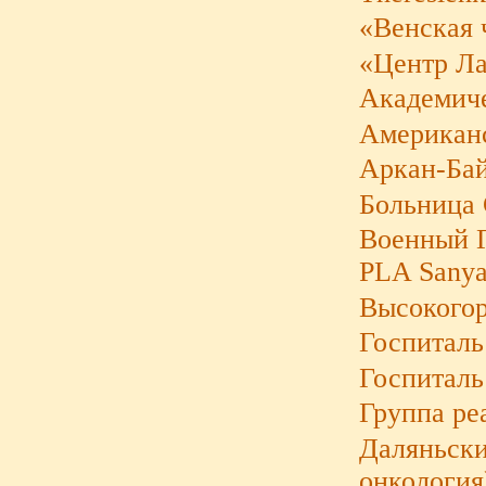
«Венская 
«Центр Л
Академиче
Американс
Аркан-Бай
Больница 
Военный Г
PLA Sanya
Высокогор
Госпиталь
Госпиталь
Группа ре
Даляньски
онкология