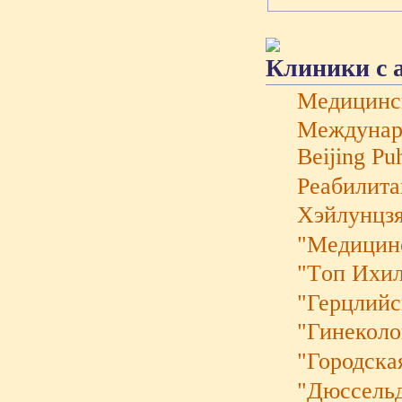
Клиники с 
Медицинс
Междунаро
Beijing Pu
Реабилита
Хэйлунцзя
"Mедицинс
"Tоп Ихи
"Герцлий
"Гинеколо
"Городска
"Дюссельд