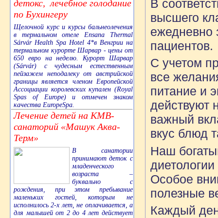
В соответс
детокс, лечебное голодание
по Бухингеру
высшего кл
Щелочной курс и курсы бальнеолечения
ежедневно 
в термальном отеле Ensana Thermal
Sárvár Health Spa Hotel 4*в Венгрии на
пациентов.
термальном курорте Шарвар - цены от
650 евро на неделю. Курорт Шарвар
С учетом п
(Sárvár) с чудесным естественным
пейзажем неподалеку от австрийской
все желани
границы является членом Европейской
питание и 
Ассоциации королевских купален (Royal
Spas of Europe) и отмечен знаком
действуют 
качества EuropeSpa.
Лечение детей на КМВ-
важный вкл
санаторий «Машук Аква-
вкус блюд т
Терм»
Наш богаты
В санатории
принимают деток с
диетологии
младенческого
возраста –
Особое вни
буквально с
рождения, при этом пребывание
полезные в
маленьких гостей, которым не
исполнилось 2-х лет, не оплачивается, а
Каждый ден
для малышей от 2 до 4 лет действует