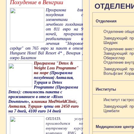
Похудение в Венгрии
ОТДЕЛЕНИ
Программа для
похудения с
элементами
Отделения
лечебного голодания
от 811 евро на 9
Отделение обще
ночей, программа
Заведующий: пр
реабилитации и
Шидрих
лечения "Здоровое
сердце" от 765 евро за пакет в отеле
Отделение анес
Hunguest Hotel Bál Resort 4* , Венгрия ,
Заведующий: пр
озеро Балатон
Оберкоглер
Отделение внут
Программа "Detox &
Weight Loss Programme"
Заведующий: пр
на море
(Программа
Вольфганг Хора
похудения) Анталия,
Турция и Detox
Programme (Программа
Институты
Detox): стоимость пакета с
проживанием в отеле «Rixos
Институт гастро
Downtown»,
клиника MedWorldClinic,
Анталия, Турция
- цены
от 2450 euro
Заведующий: пр
Цембати
на 7 дней, 4100 euro 14 дней
ОПЛАТА услуг
производится по
Медицинские цент
внутреннему курсу
компании RMG в