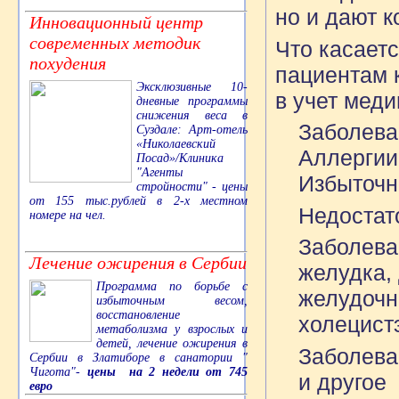
но и дают к
Инновационный центр
современных методик
Что касает
похудения
пациентам 
Эксклюзивные 10-
в учет меди
дневные программы
снижения веса в
Заболева
Суздале: Арт-отель
«Николаевский
Аллергии
Посад»/Клиника
"Агенты
Избыточн
стройности" - цены
от 155 тыс.рублей в 2-х местном
Недостато
номере на чел.
Заболева
Лечение ожирения в Сербии
желудка, 
Программа по борьбе с
желудочн
избыточным весом,
восстановление
холецист
метаболизма у взрослых и
детей, лечение ожирения в
Заболева
Сербии в Златиборе в санатории "
Чигота"-
цены на 2 недели от 745
и другое
евро