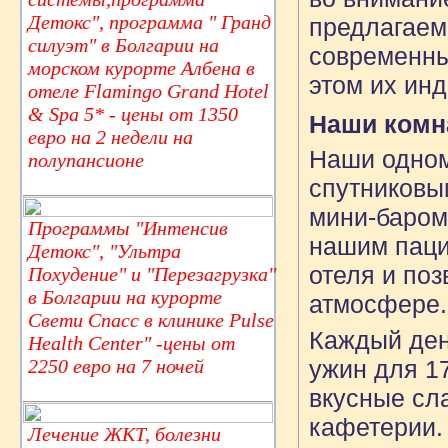
Детокс", программа " Гранд
предлагаем
силуэт" в Болгарии на
современны
морском курорте Албена в
этом их ин
отеле Flamingo Grand Hotel
& Spa 5* - цены от 1350
Наши комн
евро на 2 недели на
Наши одном
полупансионе
спутниковы
мини-баром
Программы "Интенсив
нашим паци
Детокс", "Ультра
отеля и по
Похудение" и "Перезагрузка"
в Болгарии на курорте
атмосфере
Свети Спасс в клинике Pulse
Каждый день
Health Center" -цены от
2250 евро на 7 ночей
ужин для 17
вкусные сл
кафетерии. 
Лечение ЖКТ, болезни