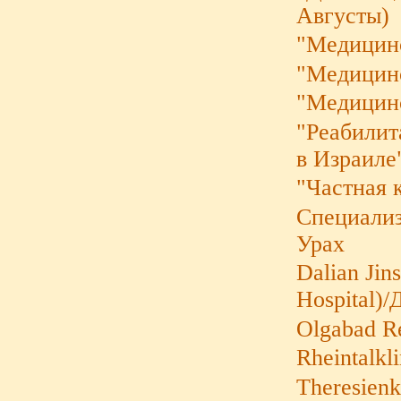
Августы)
"Медицин
"Медицин
"Медицин
"Реабилит
в Израиле"
"Частная 
Cпециализ
Урах
Dalian Jin
Hospital)
Olgabad Re
Rheintalkl
Theresienk