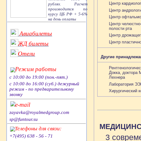
Центр кардиоло
рублях. Расчет
производится по
Центр андролог
курсу ЦБ РФ + 5-6%
Центр офтальмо
на день оплаты
Центр челюстно–
полости рта
Авиабилеты
Центр дрожащего
Центр пластично
ЖД билеты
Отели
Другие принадлежа
Рентгенологичес
Режим работы
Докка, доктора 
с 10:00 до 19:00 (пон.-пят.)
Лехнера
с 10:00 до 16:00 (суб.) дежурный
Лаборатория ЭЭ
режим - по предварительному
Хирургический к
звонку
e-mail
zayavka@royalmedgroup.com
sp@funtour.su
МЕДИЦИНС
Телефоны для связи:
3 соврем
+7(495) 638 - 56 - 71