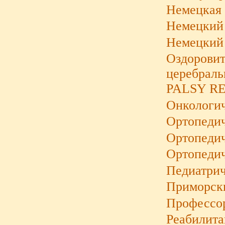
Немецкая 
Немецкий 
Немецкий 
Оздоровит
церебрал
PALSY RE
Онкологич
Ортопедич
Ортопедич
Ортопеди
Педиатрич
Приморски
Профессо
Реабилита