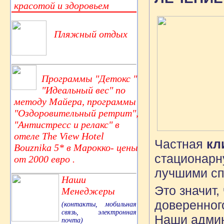
красотой и здоровьем
Пляжный отдых
Программы "Детокс "
"Идеальный вес" по
методу Майера, программы
"Оздоровительный ретрит",
"Антистресс и релакс" в
отеле The View Hotel
Частная
кл
Bouznika 5* в Марокко- цены
стационарн
от 2000 евро .
лучшими сп
Наши
Это значит
Менеджеры
доверенног
(контакты, мобильная
связь, электронная
Наши админ
почта)