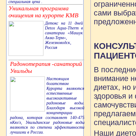
специальная цена .
ограниченн
Уникальная программа
сами выбрат
очищения на курорте КМВ
предложен
Детокс на 11 дней
Detox Aqua-Therm в
санатории «Машук
Аква-Терм»,
Железноводск,
КОНСУЛЬ
Россия
ПАЦИЕНТ
Радонотерапия -санаторий
В последние
Увильды
внимание н
Настоящим
богатством
диетах, но 
Курорта являются
естественные
здоровья и
высокоактивные
самочувств
радоновые воды.
Благодаря высокой
предлагаем
концентрации
радона, которая составляет 140-475
специалисто
нКю/л, Увильдинские радоновые воды
являются по степени эффективности
Наши дието
лучшими в России.