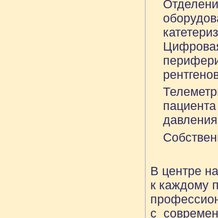
Отделени
оборудов
катетери
Цифровая
перифери
рентгенов
Телеметр
пациента
давления
Собствен
В центре н
к каждому п
профессион
с современ