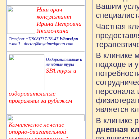
Вашим услу
Наш врач
специалис
консультант
Ирина Петровна
Частная кл
Якимочкина
предоставл
Телефон:+7(908)737-78-47
WhatsApp
терапевтич
e-mail : doctor@royalmedgroup.com
В клинике 
Оздоровительные и
подходе и 
лечебные туры
SPA туры и
потребност
сотрудниче
персонала 
оздоровительные
физиотерапе
программы за рубежом
является к
В клинике
Комплексное лечение
дневная кл
опорно-двигательной
во внимани
системы,программа "