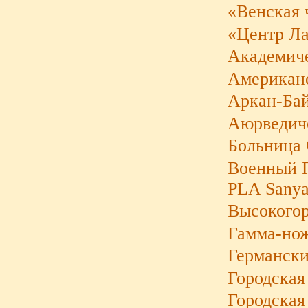
«Венская 
«Центр Л
Академиче
Американс
Аркан-Бай
Аюрведиче
Больница 
Военный Г
PLA Sanya
Высокогор
Гамма-нож
Германски
Городская
Городская