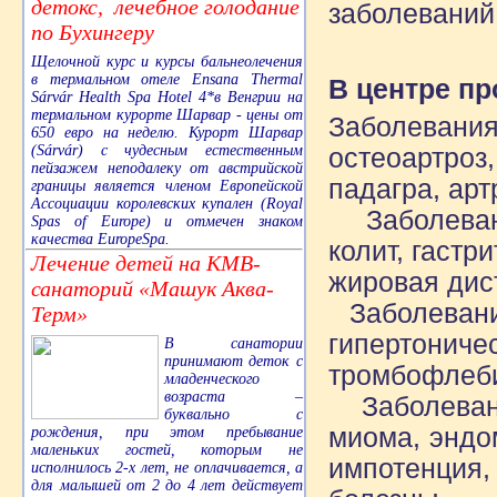
детокс, лечебное голодание
заболеваний
по Бухингеру
Щелочной курс и курсы бальнеолечения
в термальном отеле Ensana Thermal
В центре п
Sárvár Health Spa Hotel 4*в Венгрии на
термальном курорте Шарвар - цены от
Заболевани
650 евро на неделю. Курорт Шарвар
(Sárvár) с чудесным естественным
остеоартроз
пейзажем неподалеку от австрийской
падагра, арт
границы является членом Европейской
Ассоциации королевских купален (Royal
Заболевани
Spas of Europe) и отмечен знаком
качества EuropeSpa.
колит, гастр
Лечение детей на КМВ-
жировая дис
санаторий «Машук Аква-
Заболевания
Терм»
гипертони
В санатории
принимают деток с
тромбофлеби
младенческого
возраста –
Заболевани
буквально с
миома, эндо
рождения, при этом пребывание
маленьких гостей, которым не
импотенция
исполнилось 2-х лет, не оплачивается, а
для малышей от 2 до 4 лет действует