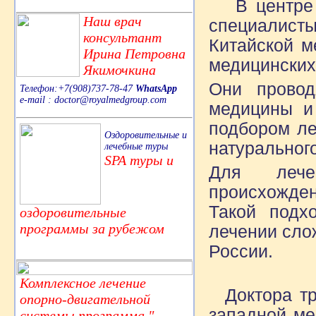
В центре р
Наш врач
специалисты
консультант
Китайской м
Ирина Петровна
медицинских
Якимочкина
Они провод
Телефон:+7(908)737-78-47
WhatsApp
e-mail : doctor@royalmedgroup.com
медицины и
подбором ле
Оздоровительные и
натуральног
лечебные туры
SPA туры и
Для лечен
происхожден
Такой подх
оздоровительные
программы за рубежом
лечении сло
России.
Комплексное лечение
Доктора тр
опорно-двигательной
западной ме
системы,программа "