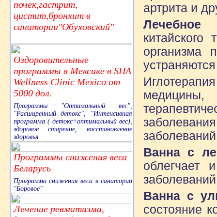
почек,гастрит,
артрита и др
цистит,бронхит в
Лечебное 
санатории"Обуховский"
китайского 
организма п
Оздоровительные
устраняются
программы в Мексике в SHA
Иглотерапия
Wellness Clinic Mexico от
5000 дол.
медицины,
Программы "Оптимальный вес",
терапевтич
"Расширенный детокс", "Интенсивная
заболевани
программа ( детокс+оптимальный вес),
здоровое старение, восстановление
заболеваний 
здоровья
Ванна с ле
Программы снижения веса
облегчает 
Беларусь
заболеваний 
Программа снижения веса в санатории
"Боровое"
Ванна с ул
состояние к
Лечение ревматизма,