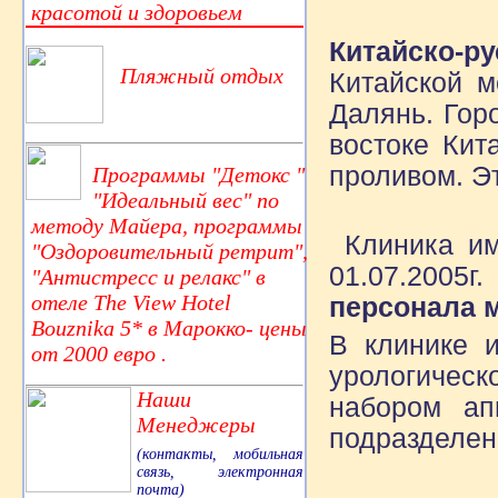
красотой и здоровьем
Китайско-р
Пляжный отдых
Китайской м
Далянь. Гор
востоке Кит
проливом. Эт
Программы "Детокс "
"Идеальный вес" по
методу Майера, программы
Клиника им
"Оздоровительный ретрит",
01.07.2005г
"Антистресс и релакс" в
отеле The View Hotel
персонала 
Bouznika 5* в Марокко- цены
В клинике и
от 2000 евро .
урологическ
Наши
набором ап
Менеджеры
подразделен
(контакты, мобильная
связь, электронная
почта)