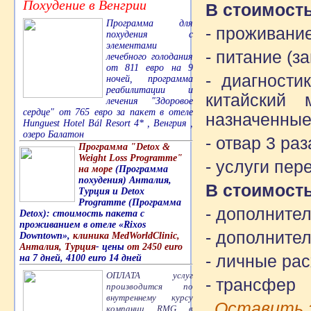
Похудение в Венгрии
В стоимост
Программа для
- проживани
похудения с
элементами
- питание (за
лечебного голодания
от 811 евро на 9
- диагности
ночей, программа
реабилитации и
китайский 
лечения "Здоровое
сердце" от 765 евро за пакет в отеле
назначенны
Hunguest Hotel Bál Resort 4* , Венгрия ,
озеро Балатон
- отвар 3 раз
Программа "Detox &
Weight Loss Programme"
- услуги пе
на море
(Программа
похудения) Анталия,
В стоимость
Турция и Detox
Programme (Программа
- дополните
Detox): стоимость пакета с
проживанием в отеле «Rixos
- дополните
Downtown»,
клиника MedWorldClinic,
Анталия, Турция
- цены
от 2450 euro
- личные ра
на 7 дней, 4100 euro 14 дней
ОПЛАТА услуг
- трансфер
производится по
внутреннему курсу
Оставить 
компании RMG в