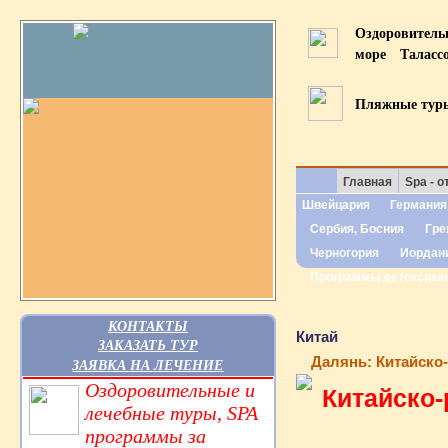
Оздоровител
море
Таласс
Пляжные тур
Главная
Spa - о
Швейцария
Германия
Сербия, Босния
Гре
Черногория
Иордан
Программы детоксика
КОНТАКТЫ
Китай
ЗАКАЗАТЬ ТУР
Далянь: Китайско
ЗАЯВКА НА ЛЕЧЕНИЕ
Оздоровительные и
Китайско-
лечебные туры, SPA
программы за