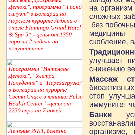
Детокс", программа " Гранд
на организм
силуэт" в Болгарии на
сложных заб
морском курорте Албена в
без побочны
отеле Flamingo Grand Hotel
медицины 
& Spa 5* - цены от 1350
скобление, 
евро на 2 недели на
полупансионе
Традиционн
улучшает пи
снижению ве
Программы "Интенсив
Детокс", "Ультра
Массаж ст
Похудение" и "Перезагрузка"
биоактивных
в Болгарии на курорте
стоп улучша
Свети Спасс в клинике Pulse
Health Center" -цены от
иммунитет ч
2250 евро на 7 ночей
Банки
у
восстанав
Лечение ЖКТ, болезни
организме,