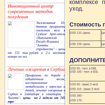
комплексе п
Инновационный центр
уход.
современных методик
похудения
Эксклюзивные 10-
Стоимость 
дневные программы
снижения веса в
USD 133.-/день
Це
Суздале: Арт-отель
.
«Николаевский
Посад»/Клиника
USD 159.-/день
Це
"Агенты
стройности" - цены
от 155 тыс.рублей в 2-х местном
номере на чел.
ДОПОЛНИТ
Лечение ожирения в Сербии
USD 50.- /чел. в DBL
USD 100.- /чел. в SGL
Программа по борьбе с
избыточным весом,
восстановление
USD 60.- (макс.3 чел)
метаболизма у взрослых и
USD 110.- (макс.3 чел)
детей, лечение ожирения в
Сербии в Златиборе в санатории "
USD 280.-
Чигота"-
цены на 2 недели от 745
USD 170.-
евро