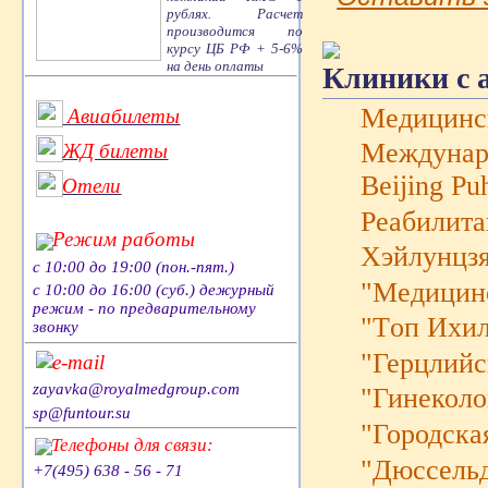
рублях. Расчет
производится по
курсу ЦБ РФ + 5-6%
на день оплаты
Клиники с 
Медицинс
Авиабилеты
Междунаро
ЖД билеты
Beijing Pu
Отели
Реабилита
Режим работы
Хэйлунцзя
с 10:00 до 19:00 (пон.-пят.)
"Mедицинс
с 10:00 до 16:00 (суб.) дежурный
режим - по предварительному
"Tоп Ихи
звонку
"Герцлий
e-mail
zayavka@royalmedgroup.com
"Гинеколо
sp@funtour.su
"Городска
Телефоны для связи:
"Дюссельд
+7(495) 638 - 56 - 71