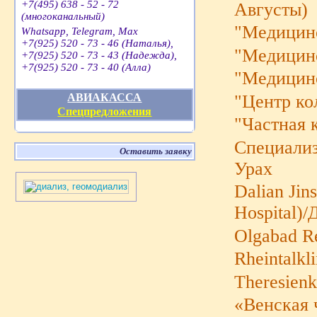
+7(495) 638 - 52 - 72
Августы)
(многоканальный)
"Медицин
Whatsapp, Telegram, Max
+7(925) 520 - 73 - 46 (Наталья),
"Медицин
+7(925) 520 - 73 - 43 (Надежда),
+7(925) 520 - 73 - 40 (Алла)
"Медицин
"Центр ко
АВИАКАССА
Спецпредложения
"Частная 
Cпециализ
Оставить заявку
Урах
Dalian Jin
Hospital)
Olgabad Re
Rheintalkl
Theresienk
«Венская 