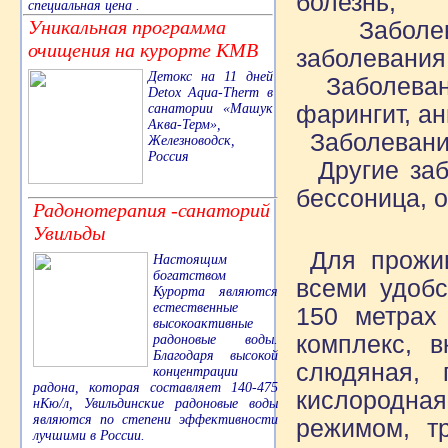
болезнь;
специальная цена .
Уникальная программа
Заболеван
очищения на курорте КМВ
заболевания
Детокс на 11 дней
Заболевани
Detox Aqua-Therm в
санатории «Машук
фарингит, ан
Аква-Терм»,
Заболевания
Железноводск,
Россия
Другие забо
бессоница, 
Радонотерапия -санаторий
Увильды
Для прожив
Настоящим
богатством
всеми удобс
Курорта являются
естественные
150 метрах 
высокоактивные
комплекс, в
радоновые воды.
Благодаря высокой
слюдяная, г
концентрации
радона, которая составляет 140-475
кислородная
нКю/л, Увильдинские радоновые воды
являются по степени эффективности
режимом, тр
лучшими в России.