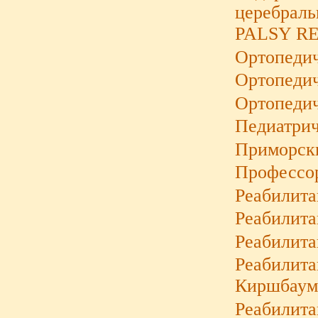
церебрал
PALSY RE
Ортопедич
Ортопедич
Ортопеди
Педиатрич
Приморски
Профессо
Реабилита
Реабилит
Реабилита
Реабилита
Киршбаум
Реабилита