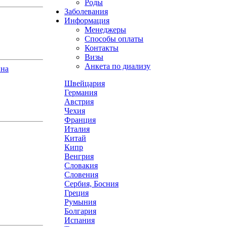
Роды
Заболевания
Информация
Менеджеры
Способы оплаты
Контакты
Визы
Анкета по диализу
ина
Швейцария
Германия
Австрия
Чехия
Франция
Италия
Китай
Кипр
Венгрия
Словакия
Словения
Сербия, Босния
Греция
Румыния
Болгария
Испания